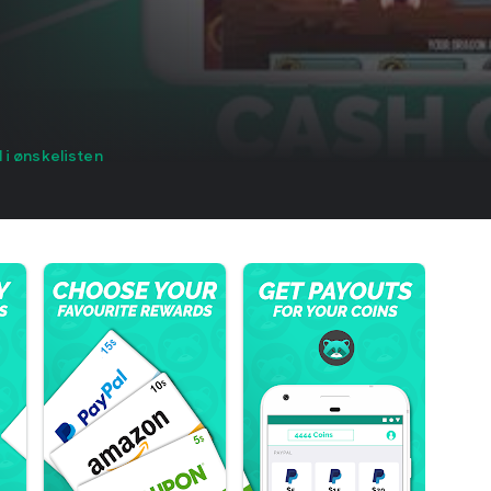
l i ønskelisten