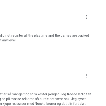
more_vert
id not register all the playtime and the games are packed
 any level
more_vert
 det er så mange ting som koster penger. Jeg trodde ærlig talt
ill og se på masse reklame så burde det være nok. Jeg synes
kjøpe ressurser med Norske kroner og det blir fort dyrt.