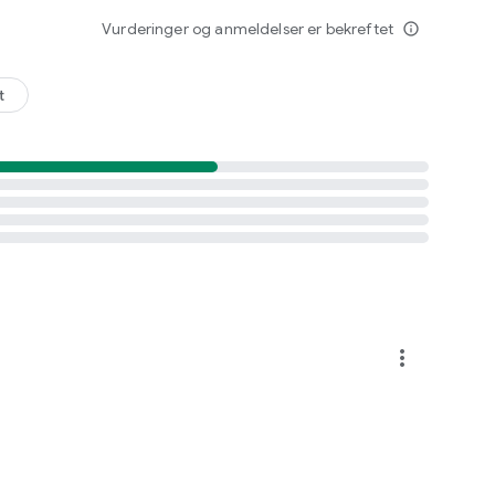
re)!
Vurderinger og anmeldelser er bekreftet
info_outline
e enhver preferanse!
ta ekstra bonuser!
m Casual, Strategy, Action, Puzzle, Adventure, Arcade og
t
 og begynne å samle mynter!
n for deg, siden det lønner deg å spille spill!
Tjen ekte
r og kuponger.
 🏆
more_vert