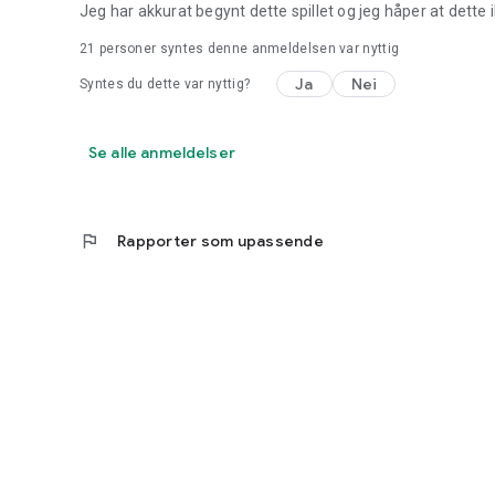
Jeg har akkurat begynt dette spillet og jeg håper at dette ikk
21
personer syntes denne anmeldelsen var nyttig
Ja
Nei
Syntes du dette var nyttig?
Se alle anmeldelser
flag
Rapporter som upassende