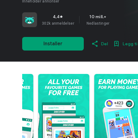
Inneholder annonser
4,4
10 mill.+
star
302k anmeldelser
Nedlastinger
Installer
Del
Legg ti