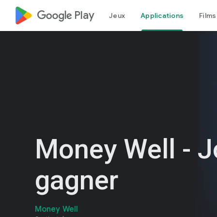
google_logo Play
Jeux
Applications
Films
Money Well - J
gagner
Money Well