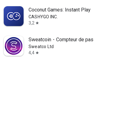
Coconut Games: Instant Play
CASHYGO INC.
3,2
star
Sweatcoin・Compteur de pas
Sweatco Ltd
4,4
star