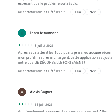
espérant que le problème soit résolu.
Oui
Non
Ce contenu vous a-t-il été utile ?
Ilham Attoumane
8 juillet 2026
Après avoir atteint les 1000 points je n'ai eu aucune récom
mon profil ni retirer mon argent, cette application est just
notre dos. JE DÉCONSEILLE FORTEMENT !
Oui
Non
Ce contenu vous a-t-il été utile ?
Alexis Gognet
16 juin 2026
App fonctionnel,proposes divers jeux sympas..ect.Attentio