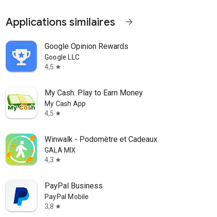
Applications similaires
arrow_forward
Google Opinion Rewards
Google LLC
4,5
star
My Cash: Play to Earn Money
My Cash App
4,5
star
Winwalk - Podomètre et Cadeaux
GALA MIX
4,3
star
PayPal Business
PayPal Mobile
3,8
star