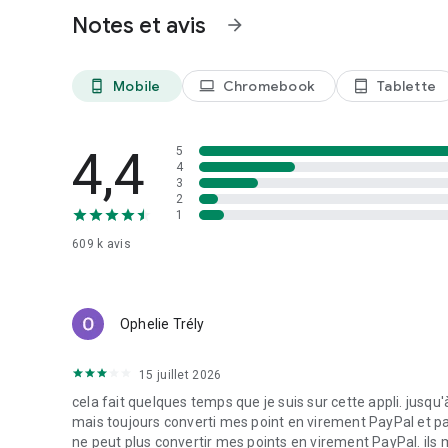
Notes et avis
arrow_forward
Les offres et les récompenses sont soumises à disponibili
Mobile
Chromebook
Tablette
phone_android
laptop
tablet_android
4,4
5
4
3
2
1
609 k
avis
Ophelie Trély
15 juillet 2026
cela fait quelques temps que je suis sur cette appli. jusq
mais toujours converti mes point en virement PayPal et pa
ne peut plus convertir mes points en virement PayPal. ils 