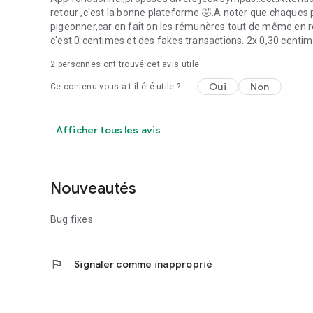
retour ,c'est la bonne plateforme 🤣.A noter que chaques 
pigeonner,car en fait on les rémunères tout de même en r
c'est 0 centimes et des fakes transactions. 2x 0,30 centi
2
personnes ont trouvé cet avis utile
Oui
Non
Ce contenu vous a-t-il été utile ?
Afficher tous les avis
Nouveautés
Bug fixes
flag
Signaler comme inapproprié