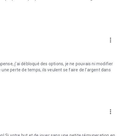
more_vert
pense, j'ai débloqué des options, je ne pouvais ni modifier
e une perte de temps, ils veulent se faire de l'argent dans
more_vert
n! Si votre but et de jouer sans une petite rémuneration en