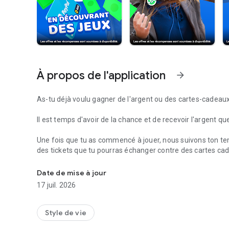
À propos de l'application
arrow_forward
As-tu déjà voulu gagner de l'argent ou des cartes-cadeaux
Il est temps d'avoir de la chance et de recevoir l'argent qu
Une fois que tu as commencé à jouer, nous suivons ton temp
des tickets que tu pourras
échanger contre des cartes ca
Echange tes points contre des cartes-cadeaux ou reçois t
Il te suffit de jouer à l'un de nos jeux pour récupérer te
Date de mise à jour
de grandes marques, ou des versements d'argent !
17 juil. 2026
Enfin, profite d'une expérience de jeu fluide avec
aucune p
Style de vie
👩‍🏫 Voici comment cela fonctionne :