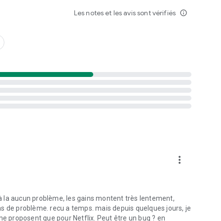
Les notes et les avis sont vérifiés
info_outline
té.
more_vert
u'à la aucun problème, les gains montent très lentement,
s de problème. recu a temps. mais depuis quelques jours, je
me proposent que pour Netflix. Peut être un bug ? en