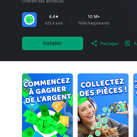
Contient des annonces
4,4
10 M+
star
625 k avis
Téléchargements
Installer
Partager
A