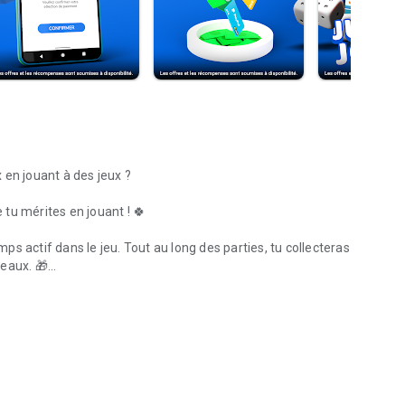
 en jouant à des jeux ?
e tu mérites en jouant ! 🍀
s actif dans le jeu. Tout au long des parties, tu collecteras
deaux
. 🎁
on argent via Paypal
s récompenses : des cartes cadeaux et des bons de réduction
ublicité
dans les jeux.