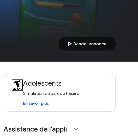
play_arrow
Bande-annonce
Adolescents
Simulation de jeux de hasard
En savoir plus
Assistance de l'appli
expand_more