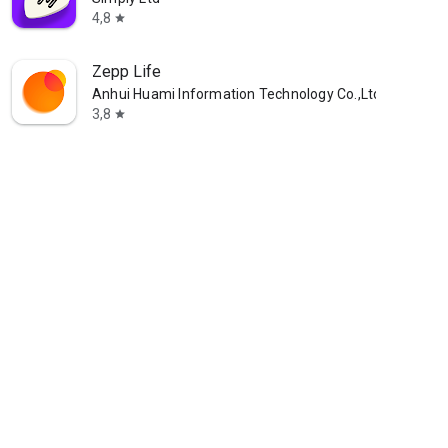
4,8
star
Zepp Life
Anhui Huami Information Technology Co.,Ltd.
3,8
star