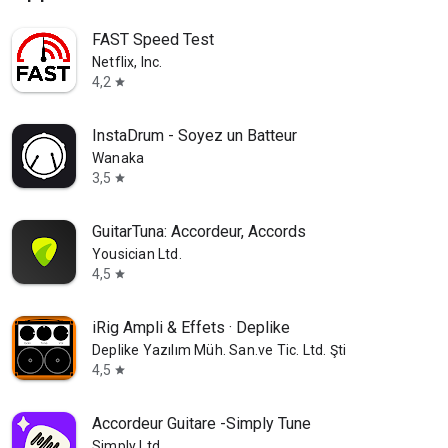
FAST Speed Test
Netflix, Inc.
4,2
star
InstaDrum - Soyez un Batteur
Wanaka
3,5
star
GuitarTuna: Accordeur, Accords
Yousician Ltd.
4,5
star
iRig Ampli & Effets · Deplike
Deplike Yazılım Müh. San.ve Tic. Ltd. Şti
4,5
star
Accordeur Guitare -Simply Tune
Simply Ltd