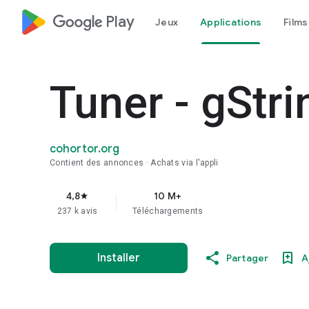
google_logo Play
Jeux
Applications
Films
Tuner - gStri
cohortor.org
Contient des annonces
Achats via l'appli
4,8
10 M+
star
237 k avis
Téléchargements
Installer
Partager
A