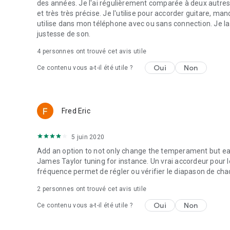
des années. Je l'ai régulièrement comparée à deux autres a
et très très précise. Je l'utilise pour accorder guitare, mando
utilise dans mon téléphone avec ou sans connection. Je la 
justesse de son.
4
personnes ont trouvé cet avis utile
Oui
Non
Ce contenu vous a-t-il été utile ?
Fred Eric
5 juin 2020
Add an option to not only change the temperament but eac
James Taylor tuning for instance. Un vrai accordeur pour les
fréquence permet de régler ou vérifier le diapason de chaque
2
personnes ont trouvé cet avis utile
Oui
Non
Ce contenu vous a-t-il été utile ?