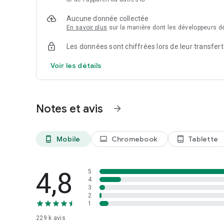
Aucune donnée collectée
En savoir plus
sur la manière dont les développeurs dé
Les données sont chiffrées lors de leur transfert
Voir les détails
Notes et avis
arrow_forward
Mobile
Chromebook
Tablette
phone_android
laptop
tablet_android
4,8
5
4
3
2
1
229 k
avis