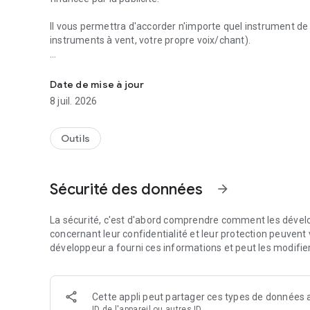
Il vous permettra d'accorder n'importe quel instrument de m
instruments à vent, votre propre voix/chant).
gStrings - un accordeur chromatique pour la guitare, le vio
Les fonctionnalités incluent:
1. plusieurs instruments et accords intégrés,
Date de mise à jour
2. prise en charge des réglages personnalisés définis par l'
8 juil. 2026
3. une longue liste de tempéraments intégrés (juste, pythag
4. prise en charge des tempéraments personnalisés définis 
5. réglage de l'orchestre (décalage/redéfinition des fréqu
Outils
6. pitch pipe,
et beaucoup plus.
Sécurité des données
arrow_forward
Si vous cherchiez un accordeur de guitare, essayez-le !
(*) l'autorisation INTERNET est utilisée uniquement pour 
La sécurité, c'est d'abord comprendre comment les dévelo
concernant leur confidentialité et leur protection peuvent v
(**) la plupart des tempéraments historiques ont été inclu
développeur a fourni ces informations et peut les modifie
Cette appli peut partager ces types de données a
ID de l'appareil ou autres ID