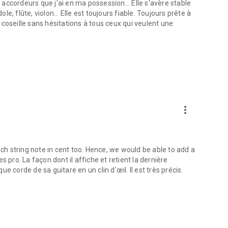
ccordeurs que j'ai en ma possession... Elle s'avère stable
le, flûte, violon... Elle est toujours fiable. Toujours prête à
coseille sans hésitations à tous ceux qui veulent une
more_vert
h string note in cent too. Hence, we would be able to add a
 pro. La façon dont il affiche et retient la dernière
 corde de sa guitare en un clin d'œil. Il est très précis.