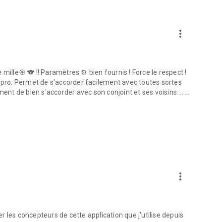
more_vert
mille🎯 🐨 !! Paramètres ⚙️ bien fournis ! Force le respect !
i pro. Permet de s'accorder facilement avec toutes sortes
t de bien s'accorder avec son conjoint et ses voisins ... ...
more_vert
 les concepteurs de cette application que j'utilise depuis