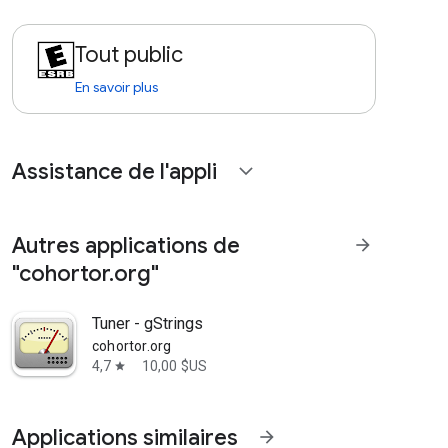
Tout public
En savoir plus
Assistance de l'appli
expand_more
Autres applications de
arrow_forward
"cohortor.org"
Tuner - gStrings
cohortor.org
4,7
10,00 $US
star
Applications similaires
arrow_forward