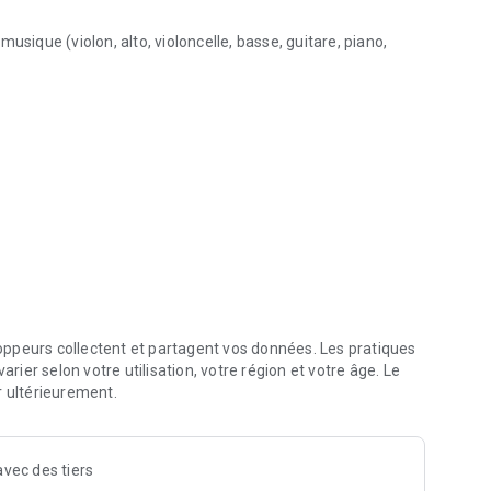
usique (violon, alto, violoncelle, basse, guitare, piano,
lon, ou tout autre instrument.
utilisateur,
oricien, ton moyen, virgule, etc.),
par l'utilisateur,
ences de tonalité),
les annonces.
ppeurs collectent et partagent vos données. Les pratiques
arier selon votre utilisation, votre région et votre âge. Le
s avec l'aimable autorisation de NetCat AG.
r ultérieurement.
vec des tiers