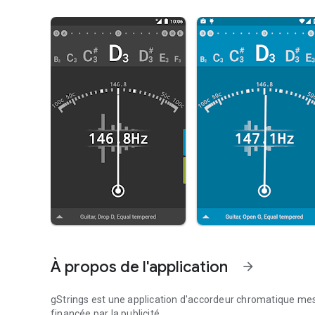
À propos de l'application
arrow_forward
gStrings est une application d'accordeur chromatique mesura
financée par la publicité.