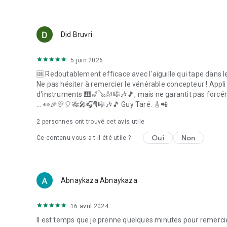
Did Bruvri
5 juin 2026
🆒 Redoutablement efficace avec l'aiguille qui tape dans le 
Ne pas hésiter à remercier le vénérable concepteur ! Appl
d'instruments 🎹🎷🪕🎻🎼🎶🎵, mais ne garantit pas forcémen
... 👀🎉🎊🎈🎋🎤🎧🎙️🎼🎶🎵 Guy Taré. 🎸📲
2
personnes ont trouvé cet avis utile
Oui
Non
Ce contenu vous a-t-il été utile ?
Abnaykaza Abnaykaza
16 avril 2024
Il est temps que je prenne quelques minutes pour remercier