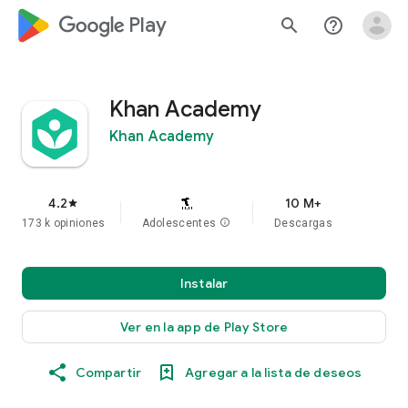
google_logo Play
search
help_outline
Khan Academy
Khan Academy
4.2
10 M+
star
173 k opiniones
Adolescentes
info
Descargas
Instalar
Ver en la app de Play Store
Compartir
Agregar a la lista de deseos