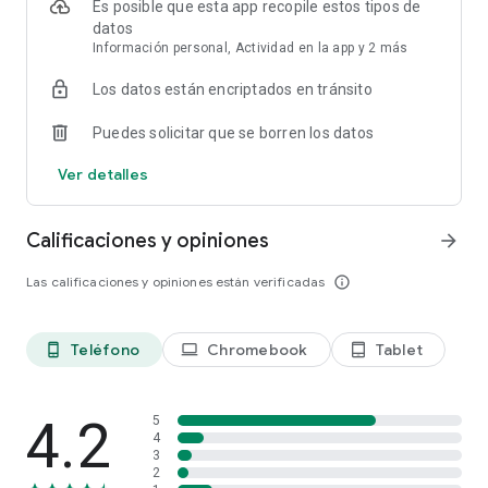
Es posible que esta app recopile estos tipos de
preálgebra, álgebra, geometría, trigonometría, estadística,
datos
cálculo, álgebra lineal), ciencia (biología, química, física),
Información personal, Actividad en la app y 2 más
economía, finanzas, ¡y mucho más!
Los datos están encriptados en tránsito
Khan Academy es una organización 501(c)(3) sin fines de
lucro, con la misión de ofrecer educación de clase mundial,
Puedes solicitar que se borren los datos
gratis, para cualquier persona, en cualquier lugar.
Ver detalles
Calificaciones y opiniones
arrow_forward
Las calificaciones y opiniones están verificadas
info_outline
Teléfono
Chromebook
Tablet
phone_android
laptop
tablet_android
4.2
5
4
3
2