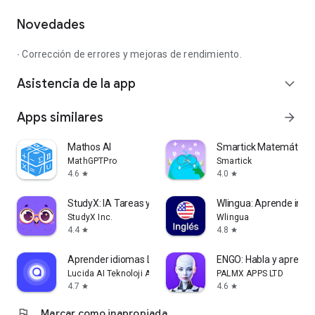
Novedades
∙ Corrección de errores y mejoras de rendimiento.
Asistencia de la app
expand_more
Apps similares
arrow_forward
Mathos AI
Smartick Matemáticas 
MathGPTPro
Smartick
4.6
4.0
star
star
StudyX: IA Tareas y Estudio
Wlingua: Aprende ingl
StudyX Inc.
Wlingua
4.4
4.8
star
star
Aprender idiomas Lucida AI
ENGO: Habla y aprende
Lucida AI Teknoloji Anonim Sirketi
PALMX APPS LTD
4.7
4.6
star
star
flag
Marcar como inapropiada