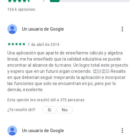
1
156 k
opiniones
more_vert
Un usuario de Google
1 de abril de 2019
Una aplicación que aparte de enseñarme cálculo y algebra
lineal, me ha enseñado que la calidad educativa se puede
encontrar al alcance de tu mano. Un logro total este proyecto
y espero que en un futuro sigan creciendo. 👏🏻👏🏻 Resalto
en que deberían seguir mejorando la aplicación e incorporar
las funciones que solo se encuentran en pc, pero por lo
demás, excelente.
Esta opinión les resultó útil a
375
personas
Sí
No
¿Te resultó útil?
more_vert
Un usuario de Google