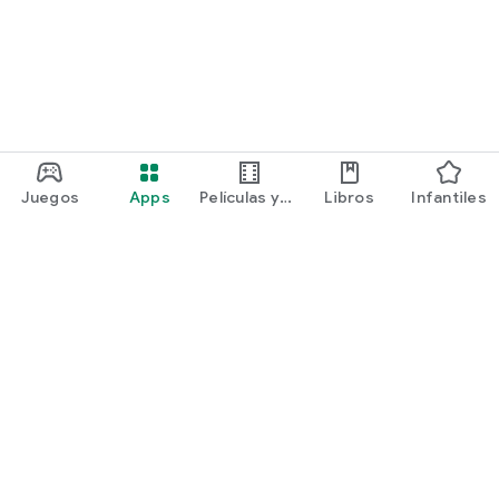
Juegos
Apps
Películas y
Libros
Infantiles
programas
Google Play
Play Pass
Play Points
Tarjetas de regalo