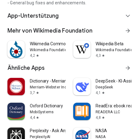
- General bug fixes and enhancements.
App-Unterstützung
expand_more
Mehr von Wikimedia Foundation
arrow_forward
Wikimedia Commons
Wikipedia Beta
Wikimedia Foundation
Wikimedia Foundation
4,2
4,3
star
star
Ähnliche Apps
arrow_forward
Dictionary - Merriam-Webster
DeepSeek - KI-Assiste
Merriam-Webster Inc.
DeepSeek
3,7
4,1
star
star
Oxford Dictionary
ReadEra: ebook reader
MobiSystems
READERA LLC
4,4
4,8
star
star
Perplexity - Ask Anything
NASA
PerplexityAI
NASA