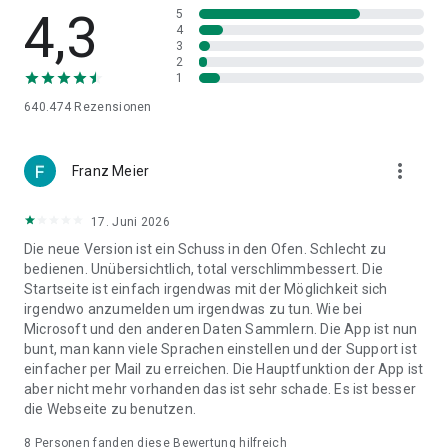
4,3
5
4
Definitionen aus Wiktionary: Tippen und halten Sie, um ein
3
Wort zu wählen, und tippen Sie dann auf die Schaltfläche
2
"Definieren", um eine Definition des Wortes aus Wiktionary zu
1
sehen.
640.474
Rezensionen
Um Ihr Feedback von der App zu senden:
Drücken Sie im Menü "Einstellungen", dann "Über die
more_vert
Franz Meier
Wikipedia-App", dann "App-Feedback senden".
Der Code ist zu 100% Open Source. Wenn Sie Erfahrung mit
17. Juni 2026
Java und dem Android SDK haben, dann freuen wir uns auf
Die neue Version ist ein Schuss in den Ofen. Schlecht zu
Ihre Beiträge!
bedienen. Unübersichtlich, total verschlimmbessert. Die
Startseite ist einfach irgendwas mit der Möglichkeit sich
irgendwo anzumelden um irgendwas zu tun. Wie bei
Mit der Nutzung dieser App stimmen Sie der automatischen
Microsoft und den anderen Daten Sammlern. Die App ist nun
Übermittlung von Crash-Meldungen an einen Drittanbieter zu.
bunt, man kann viele Sprachen einstellen und der Support ist
Wenn Sie diese Funktion deaktivieren möchten, klicken Sie
einfacher per Mail zu erreichen. Die Hauptfunktion der App ist
auf "Einstellungen" und Datenschutz.deaktivieren Sie dann
aber nicht mehr vorhanden das ist sehr schade. Es ist besser
"Absturzberichte
die Webseite zu benutzen.
Erläuterung der von der App benötigten Berechtigungen:
8
Personen fanden diese Bewertung hilfreich