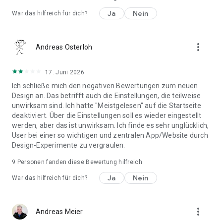
Ja
Nein
Datenschutzerklärung:
War das hilfreich für dich?
Crash-Report der Datenschutzrichtlinie eines Drittanbieters:
more_vert
Andreas Osterloh
Nutzungsbedingungen:
17. Juni 2026
Über die Wikimedia-Stiftung:
Die Wikimedia Foundation ist eine gemeinnützige
Ich schließe mich den negativen Bewertungen zum neuen
Organisation, die Wikipedia und die anderen Wikimedia-
Design an. Das betrifft auch die Einstellungen, die teilweise
Projekte unterstützt und betreibt. Die Wikimedia Foundation
unwirksam sind. Ich hatte "Meistgelesen" auf die Startseite
ist eine gemeinnützige Organisation, : die hauptsächlich
deaktiviert. Über die Einstellungen soll es wieder eingestellt
durch Spenden finanziert wird. Für weitere Informationen
werden, aber das ist unwirksam. Ich finde es sehr unglücklich,
User bei einer so wichtigen und zentralen App/Website durch
Design-Experimente zu vergraulen.
9
Personen fanden diese Bewertung hilfreich
Ja
Nein
War das hilfreich für dich?
more_vert
Andreas Meier