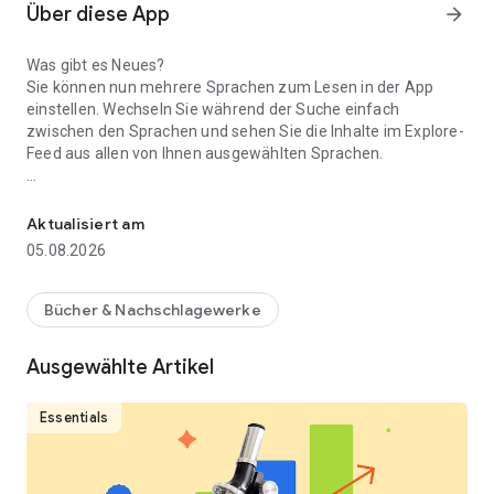
Über diese App
arrow_forward
Was gibt es Neues?
Sie können nun mehrere Sprachen zum Lesen in der App
einstellen. Wechseln Sie während der Suche einfach
zwischen den Sprachen und sehen Sie die Inhalte im Explore-
Feed aus allen von Ihnen ausgewählten Sprachen.
Offizielle Wikipedia-App für Android.
Die offizielle Wikipedia Android App soll Ihnen helfen,
Informationen auf Wikipedia zu finden, zu entdecken und zu
Aktualisiert am
erforschen. Schließen Sie eine Wette mit einem Freund ab,
05.08.2026
indem Sie eine schnelle Suche nach einem bestimmten
Artikel durchführen, oder tauchen Sie mit dem Explore-Feed
in die vorgestellten Artikel, Bilder, Empfehlungen und mehr
Bücher & Nachschlagewerke
ein. Mit mehr als 40 Millionen Artikeln in fast 300 Sprachen ist
Ihre bevorzugte kostenlose
Ausgewählte Artikel
Eigenschaften:
Feed durchstöbern:: Empfohlener Wikipedia-Inhalt mit
Essentials
aktuellen Ereignissen, bekannten Artikeln, Ereignissen an
diesem Tag in der Geschichte, vorgeschlagenen Artikeln
basierend auf dem, was Sie bereits gelesen haben, und