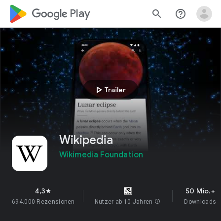
google_logo Play
search
help_outline
play_arrow
Trailer
Wikipedia
Wikimedia Foundation
4,3
50 Mio.+
star
694.000 Rezensionen
Nutzer ab 10 Jahren
info
Downloads