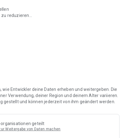
ellen
 zu reduzieren
ichtigen Ergebnisse
 Arbeit zu haben
tiven Engpass hat und den Kauf eines CAFM-Systems in
er
en, wie Entwickler deine Daten erheben und weitergeben. Die
iner Verwendung, deiner Region und deinem Alter variieren.
 gestellt und können jederzeit von ihm geändert werden.
organisationen geteilt
 zur Weitergabe von Daten machen