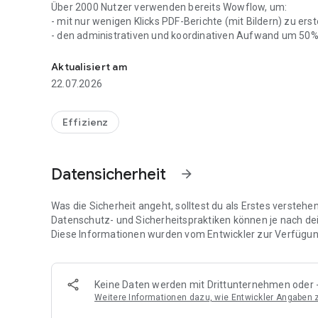
Über 2000 Nutzer verwenden bereits Wowflow, um:
- mit nur wenigen Klicks PDF-Berichte (mit Bildern) zu erst
- den administrativen und koordinativen Aufwand um 50%
Wenn Dein Team das richtige Tool hat, bekommst Du die r
- einen Echtzeit-Überblick und Kontrolle über die tägliche
Aktualisiert am
Sind Sie ein Facility-Management-Team, das einen opera
22.07.2026
Erwägung zieht?
Laden Sie noch heute die Wowflow-App kostenlos herunt
Effizienz
Datensicherheit
arrow_forward
Was die Sicherheit angeht, solltest du als Erstes versteh
Datenschutz- und Sicherheitspraktiken können je nach de
Diese Informationen wurden vom Entwickler zur Verfügung
Keine Daten werden mit Drittunternehmen oder -
Weitere Informationen dazu, wie Entwickler Angaben