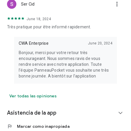
more_vert
Ser Cid
June 18, 2024
Très pratique pour être informé rapidement.
CWA Enterprise
June 20, 2024
Bonjour, merci pour votre retour très
encourageant. Nous sommes ravis de vous
rendre service avec notre application. Toute
l’équipe PanneauPocket vous souhaite une très
bonne journée. A bientôt sur l’application
Ver todas las opiniones
Asistencia de la app
expand_more
flag
Marcar como inapropiada