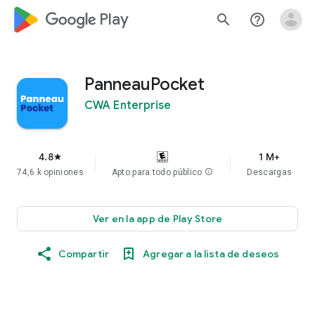
google_logo Play
search
help_outline
PanneauPocket
CWA Enterprise
4.8
1 M+
star
74,6 k opiniones
Apto para todo público
info
Descargas
Ver en la app de Play Store
Compartir
Agregar a la lista de deseos