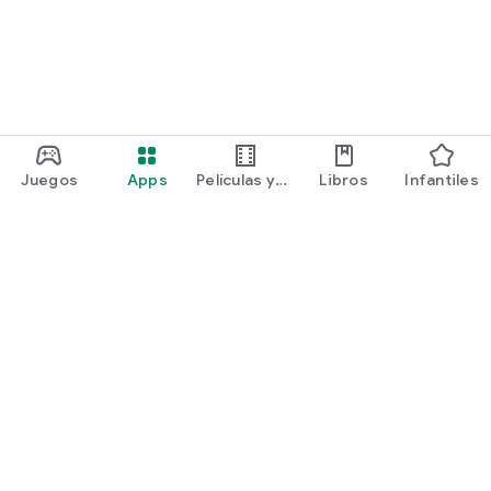
Juegos
Apps
Películas y
Libros
Infantiles
programas
Google Play
Play Pass
Play Points
Tarjetas de regalo