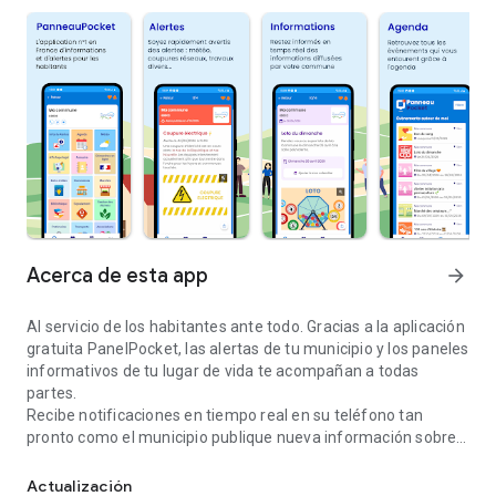
Acerca de esta app
arrow_forward
Al servicio de los habitantes ante todo. Gracias a la aplicación
gratuita PanelPocket, las alertas de tu municipio y los paneles
informativos de tu lugar de vida te acompañan a todas
partes.
Recibe notificaciones en tiempo real en su teléfono tan
pronto como el municipio publique nueva información sobre
PanelPocket es el sistema de alerta e información que utiliza tu 
usted.
Con PanelPocket, también puede estar informado de los
Actualización