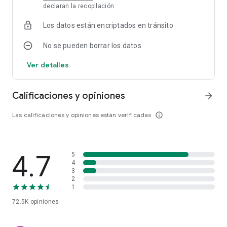
declaran la recopilación
Los datos están encriptados en tránsito
No se pueden borrar los datos
Ver detalles
Calificaciones y opiniones
arrow_forward
Las calificaciones y opiniones están verificadas
info_outline
4.7
5
4
3
2
1
72.5K
opiniones