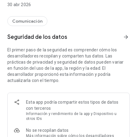
eventos de todos los demás municipios franceses que pone
30 abr 2026
en sus favoritos. Simplemente haga clic en el corazón para
agregar un municipio a sus favoritos.
Independientemente de donde estés, casa, trabajo,
Comunicación
vacaciones, tienes información útil y alertas publicadas por
los servicios de tu municipio en tu teléfono móvil.
Seguridad de los datos
arrow_forward
Práctico y útil, no pierde nada de la vida cotidiana de su lugar
de vida, incluso si está lejos de su hogar.
El primer paso de la seguridad es comprender cómo los
Muy fácil de usar, PanelPocket no requiere ninguna
desarrolladores recopilan y comparten tus datos. Las
configuración y es apto para todos los públicos.
prácticas de privacidad y seguridad de datos pueden variar
PanelPocket es una solución de comunicación municipal
en función del uso de la app, la región y la edad. El
especialmente útil y adaptada a los habitantes de municipios
desarrollador proporcionó esta información y podría
que se encuentran en una gran área geográfica. No es
actualizarla con el tiempo.
necesario pasar por delante de un panel fijo para estar
informado.
Nuestro consejo: Descarga PanelPocket gratis para tu
familia, parientes, amigos, compañeros de trabajo... La
Esta app podría compartir estos tipos de datos
información local es preciosa.
con terceros
Información y rendimiento de la app y Dispositivo u
otros IDs
No se recopilan datos
Más información
sobre cómo los desarrolladores