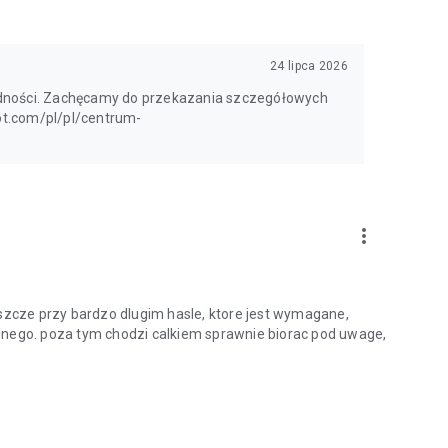
24 lipca 2026
odności. Zachęcamy do przekazania szczegółowych
ot.com/pl/pl/centrum-
more_vert
zcze przy bardzo dlugim hasle, ktore jest wymagane,
znego. poza tym chodzi calkiem sprawnie biorac pod uwage,