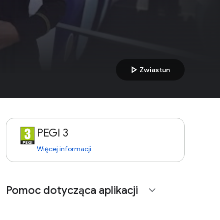
play_arrow
Zwiastun
PEGI 3
Więcej informacji
Pomoc dotycząca aplikacji
expand_more