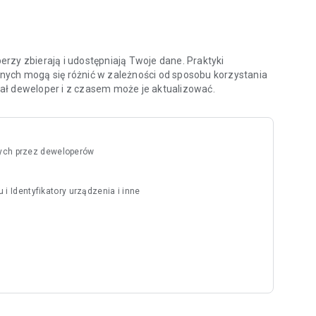
ety, odprawa, status lotów, zarządzanie rezerwacją i
ie i bez stresu.
rzy zbierają i udostępniają Twoje dane. Praktyki
nych mogą się różnić w zależności od sposobu korzystania
odał deweloper i z czasem może je aktualizować.
ych przez deweloperów
 i Identyfikatory urządzenia i inne