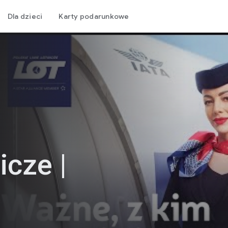
Dla dzieci
Karty podarunkowe
icze |