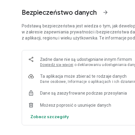
Dlaczego pokochasz aplikację LOT?
Bezpieczeństwo danych
arrow_forward
Bo wszystkie funkcje podróżne masz w jednym miejscu: bil
dodatkowe usługi. Dzięki temu możesz podróżować wygodn
Podstawą bezpieczeństwa jest wiedza o tym, jak dewelope
w zakresie zapewniania prywatności i bezpieczeństwa da
z aplikacji, regionu i wieku użytkownika. Te informacje p
Żadne dane nie są udostępniane innym firmom
Dowiedz się więcej
o deklarowaniu udostępniania dan
Ta aplikacja może zbierać te rodzaje danych
Dane osobowe, Informacje o aplikacjach i ich działaniu
Dane są zaszyfrowane podczas przesyłania
Możesz poprosić o usunięcie danych
Zobacz szczegóły