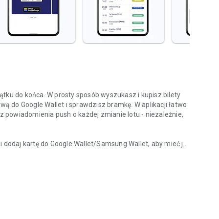
tku do końca. W prosty sposób wyszukasz i kupisz bilety
ową do Google Wallet i sprawdzisz bramkę. W aplikacji łatwo
powiadomienia push o każdej zmianie lotu - niezależnie,
i dodaj kartę do Google Wallet/Samsung Wallet, aby mieć ją
bagaż i kupuj usługi dodatkowe w kilku prostych krokach,
 połączenia i kupuj bilety w dowolnym momencie,
wistym i otrzymuj powiadomienia o zmianach,
towe i podróżne tak, jak lubisz,
 obsługą przez telefon, formularz czy WhatsApp,
tel, samochód, parking czy atrakcje w miejscu docelowym.