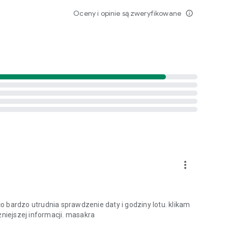
Oceny i opinie są zweryfikowane
info_outline
more_vert
 bardzo utrudnia sprawdzenie daty i godziny lotu. klikam
żniejszej informacji. masakra