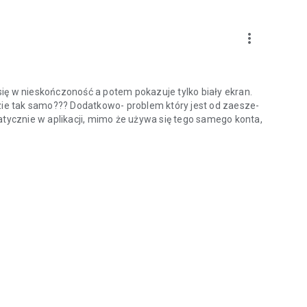
more_vert
 się w nieskończoność a potem pokazuje tylko biały ekran.
dzie tak samo??? Dodatkowo- problem który jest od zaesze-
atycznie w aplikacji, mimo że używa się tego samego konta,