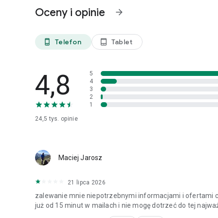
Oceny i opinie
arrow_forward
Telefon
Tablet
phone_android
tablet_android
4,8
5
4
3
2
1
24,5 tys.
opinie
Maciej Jarosz
21 lipca 2026
zalewanie mnie niepotrzebnymi informacjami i ofertami co
już od 15 minut w mailach i nie mogę dotrzeć do tej najwa