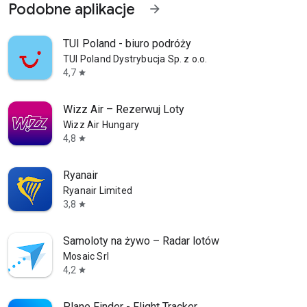
Podobne aplikacje
arrow_forward
TUI Poland - biuro podróży
TUI Poland Dystrybucja Sp. z o.o.
4,7
star
Wizz Air – Rezerwuj Loty
Wizz Air Hungary
4,8
star
Ryanair
Ryanair Limited
3,8
star
Samoloty na żywo – Radar lotów
Mosaic Srl
4,2
star
Plane Finder - Flight Tracker