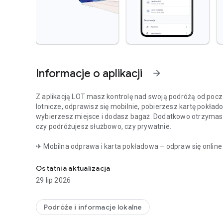
Informacje o aplikacji
arrow_forward
Z aplikacją LOT masz kontrolę nad swoją podróżą od począ
lotnicze, odprawisz się mobilnie, pobierzesz kartę pokład
wybierzesz miejsce i dodasz bagaż. Dodatkowo otrzymasz 
czy podróżujesz służbowo, czy prywatnie.
✈ Mobilna odprawa i karta pokładowa – odpraw się online 
Twoja podróż zaczyna się z aplikacją LOT
zawsze pod ręką,
✈ Zarządzanie rezerwacjami – zmieniaj miejsca, dodawaj 
Ostatnia aktualizacja
✈ Wyszukiwanie i rezerwacja lotów – sprawdzaj dostępne
29 lip 2026
✈ Sprawdzanie statusu lotu – śledź loty w czasie rzeczy
✈ Personalizacja konta – ustaw preferencje językowe, walu
✈ Kontakt z LOT Contact Center – szybko połączysz się z
Podróże i informacje lokalne
✈ Usługi dodatkowe – w jednym miejscu zarezerwujesz ho