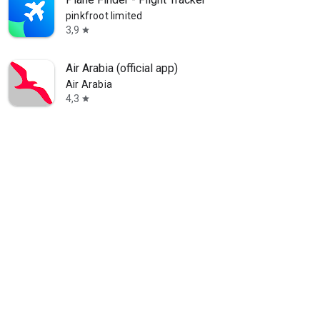
pinkfroot limited
3,9
star
Air Arabia (official app)
Air Arabia
4,3
star