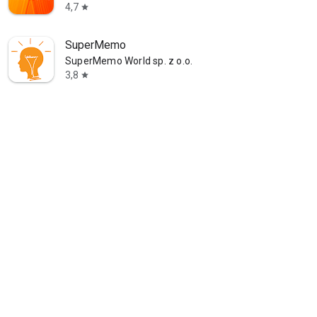
4,7
star
SuperMemo
SuperMemo World sp. z o.o.
3,8
star