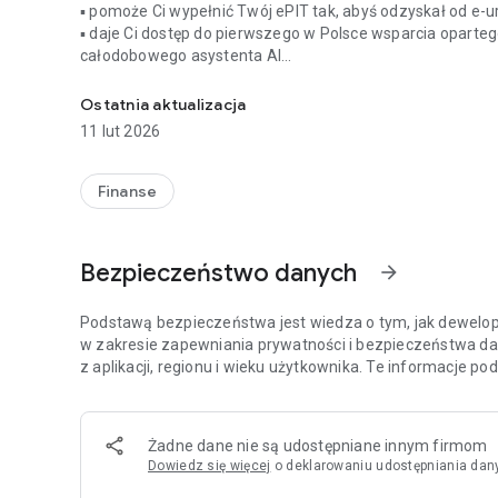
▪ pomoże Ci wypełnić Twój ePIT tak, abyś odzyskał od 
▪ daje Ci dostęp do pierwszego w Polsce wsparcia opartego
całodobowego asystenta AI
Oficjalne rozliczenie e-PIT na telefon. Wyślij zeznanie do
Chcesz rozliczyć PIT – Podatek dochodowy od osób fizyc
Ostatnia aktualizacja
PITax Twoje rozliczenie PIT już od 2012 roku pomaga podat
11 lut 2026
przejrzystość, prostotę obsługi, kompletność informacji, 
potwierdzają tysiące entuzjastycznych pięciogwiazdkowych
przyznaniem w 2024 r. certyfikatu "Najlepsze w Polsce".
Finanse
Należy Ci się ulga:
▪ w Twój e-PIT rozliczenie PIT aż 5x więcej klientów uzysk
Bezpieczeństwo danych
arrow_forward
Skarbowym i przez inne programy
▪ już ponad 1 000 000 000 zł zwrotu podatku otrzymali pod
Podstawą bezpieczeństwa jest wiedza o tym, jak dewelope
Aplikacja PITax Twoje rozliczenie PIT to cenione przez
w zakresie zapewniania prywatności i bezpieczeństwa da
rozliczenie PIT. Już od 2012 roku, jako jedyna aplikacja
z aplikacji, regionu i wieku użytkownika. Te informacje p
rocznych: PIT-37, PIT-28, PIT-38, PIT-39, PIT-36, PIT-36L wr
Twoje PITy 2026 w aplikacji PITax Twoje rozliczenie PIT 2
Żadne dane nie są udostępniane innym firmom
▪ proste rozliczenie PIT 2025, które wskazuje Ci możliwoś
Dowiedz się więcej
o deklarowaniu udostępniania dan
▪ innowacyjny asystent AI – inteligentny chat podatkowy (