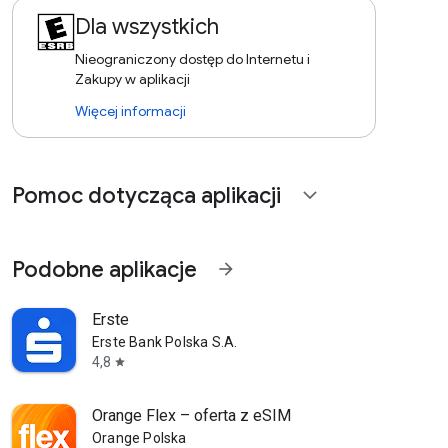
Dla wszystkich
Nieograniczony dostęp do Internetu i
Zakupy w aplikacji
Więcej informacji
Pomoc dotycząca aplikacji
expand_more
Podobne aplikacje
arrow_forward
Erste
Erste Bank Polska S.A.
4,8
star
Orange Flex – oferta z eSIM
Orange Polska