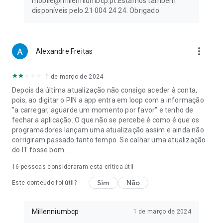
mobile@millenniumbcp.pt.Estamos também
disponíveis pelo 21 004 24 24. Obrigado.
more_vert
Alexandre Freitas
1 de março de 2024
Depois da última atualização não consigo aceder à conta,
pois, ao digitar o PIN a app entra em loop com a informação
"a carregar, aguarde um momento por favor" e tenho de
fechar a aplicação. O que não se percebe é como é que os
programadores lançam uma atualização assim e ainda não
corrigiram passado tanto tempo. Se calhar uma atualização
do IT fosse bom...
16
pessoas consideraram esta crítica útil
Sim
Não
Este conteúdo foi útil?
Millenniumbcp
1 de março de 2024