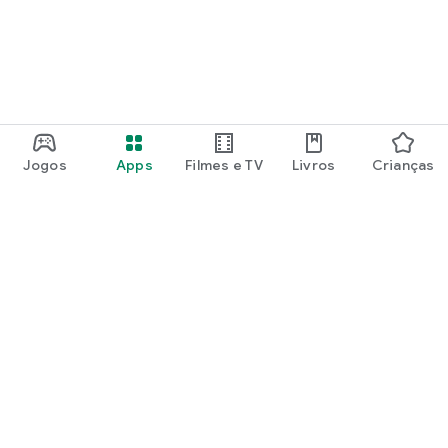
Jogos
Apps
Filmes e TV
Livros
Crianças
Google Play
Play Pass
Pontos do Play Points
Vales-presente