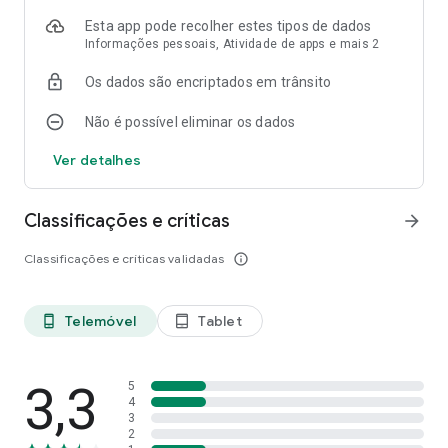
Mantenha a App sempre atualizada. Envie-nos comentários
Esta app pode recolher estes tipos de dados
e sugestões para empresas@millenniumbcp.pt com a
Informações pessoais, Atividade de apps e mais 2
designação App M Empresas no assunto.
Os dados são encriptados em trânsito
Não é possível eliminar os dados
Ver detalhes
Classificações e críticas
arrow_forward
Classificações e críticas validadas
info_outline
Telemóvel
Tablet
phone_android
tablet_android
3,3
5
4
3
2