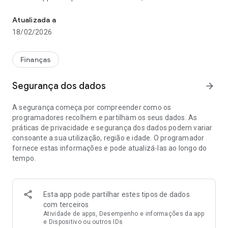
Aplicação de Empresas do Millennium bcp
para subscrever o serviço, definir o limite por operação e as
contas a visualizar.
Atualizada a
18/02/2026
Serviços disponíveis:
- Consultar saldos e movimentos das Contas à ordem e
Cartões com possibilidade de aplicação de filtros
Finanças
- Fazer transferências normais e imediatas em EUR, com ou
sem agendamento, para Portugal e Europa (espaço SEPA)
Segurança dos dados
arrow_forward
- Fazer pagamentos de serviços MB, impostos, Taxa Social
Única e carregamento de cartões pré-pagos
A segurança começa por compreender como os
- Autorizar operações (individuais ou múltiplas)
programadores recolhem e partilham os seus dados. As
práticas de privacidade e segurança dos dados podem variar
Outras funcionalidades:
consoante a sua utilização, região e idade. O programador
Visualização e exportação de extratos por conta
fornece estas informações e pode atualizá-las ao longo do
Obtenção de comprovativos após a realização das operações
tempo.
na App
Consulta e utilização dos Beneficiários em transferências
Autenticação segura de transações com origem em sites de
comércio eletrónico
Esta app pode partilhar estes tipos de dados
Localização de Sucursais
com terceiros
Definição de Idioma, Pin e Biometria para acesso
Atividade de apps, Desempenho e informações da app
e Dispositivo ou outros IDs