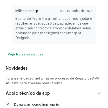
Millenniumbcp
16 de setembro de 2024
Boa tarde Pedro. Para melhor podermos ajudar e
recolher as suas sugestões, agradecemos que
envie o seu contacto telefónico e detalhes sobre
a situação para mobile@millenniumbcp.pt.
Obrigado.
Veja todas as críticas
Novidades
Foram efetuadas melhorias ao processo de Registo da APP.
Atualize para a versão mais recente.
Apoio técnico da app
expand_more
flag
Denunciar como impróprio