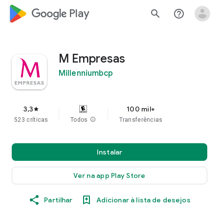
google_logo Play
search
help_outline
M Empresas
Millenniumbcp
3,3
100 mil+
star
523 críticas
Todos
info
Transferências
Instalar
Ver na app Play Store
Partilhar
Adicionar à lista de desejos