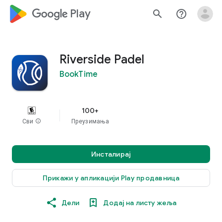
google_logo Play
search
help_outline
Riverside Padel
BookTime
100+
Сви
info
Преузимања
Инсталирај
Прикажи у апликацији Play продавница
Дели
Додај на листу жеља