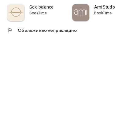
Gold balance
Ami Studio
BookTime
BookTime
flag
Обележи као неприкладно