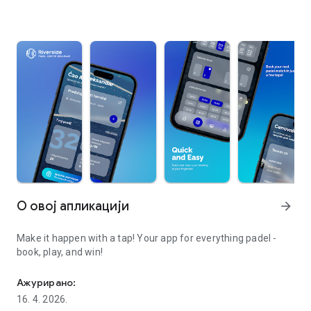
О овој апликацији
arrow_forward
Make it happen with a tap! Your app for everything padel -
book, play, and win!
Make it happen with a tap
Ажурирано:
16. 4. 2026.