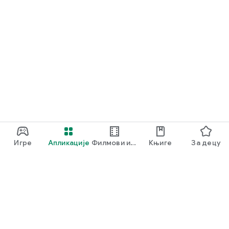
Игре
Апликације
Филмови и
Књиге
За децу
ТВ
Google Play