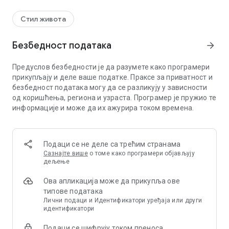
Стил живота
Безбедност података
arrow_forward
Предуслов безбедности је да разумете како програмери
прикупљају и деле ваше податке. Праксе за приватност и
безбедност података могу да се разликују у зависности
од коришћења, региона и узраста. Програмер је пружио те
информације и може да их ажурира током времена.
Подаци се не деле са трећим странама
Сазнајте више
о томе како програмери објављују
дељење
Ова апликација може да прикупља ове
типове података
Лични подаци и Идентификатори уређаја или други
идентификатори
Подаци се шифрују током преноса