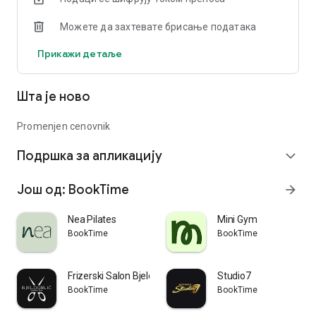
Можете да захтевате брисање података
Прикажи детаље
Шта је ново
Promenjen cenovnik
Подршка за апликацију
expand_more
Још од: BookTime
arrow_forward
Nea Pilates
Mini Gym
BookTime
BookTime
Frizerski Salon Bjelogrlic
Studio7
BookTime
BookTime