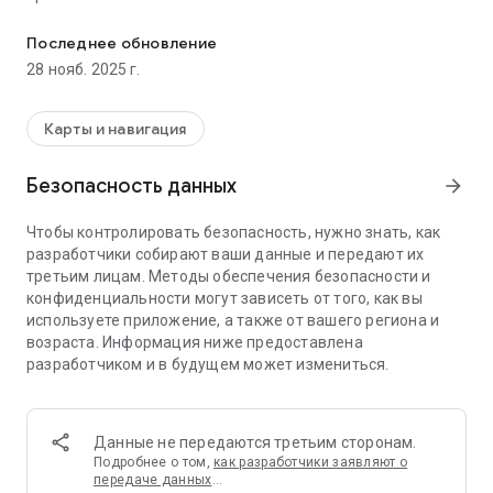
Общественный транспорт Курска теперь у Вас в смартфоне!
- увидеть местоположение транспорта на карте;
- узнать расписание и прогноз прибытия на нужную
Последнее обновление
остановку;
28 нояб. 2025 г.
- построить свой маршрут с учетом пересадок на
общественном транспорте;
- узнать о транспорте, оборудованном
Карты и навигация
специализированными средствами для маломобильной
группы пассажиров.
Безопасность данных
arrow_forward
💳 Бесконтактная оплата проезда
Оплатить проезд теперь можно из любой части салона.
Чтобы контролировать безопасность, нужно знать, как
Для этого достаточно привязать банковскую карту и
разработчики собирают ваши данные и передают их
включить Bluetooth. К сожалению, пока не все
третьим лицам. Методы обеспечения безопасности и
транспортные средства поддерживают новую
конфиденциальности могут зависеть от того, как вы
технологию оплаты.
используете приложение, а также от вашего региона и
Мы работаем над тем, чтобы мобильная оплата стала
возраста. Информация ниже предоставлена
доступна на всем общественном транспорте города в
разработчиком и в будущем может измениться.
ближайшее время. Будем рады Вашим предложениям,
которые вы можете оставить в разделе «Поддержка».
Данные не передаются третьим сторонам.
Подробнее о том,
как разработчики заявляют о
передаче данных
…