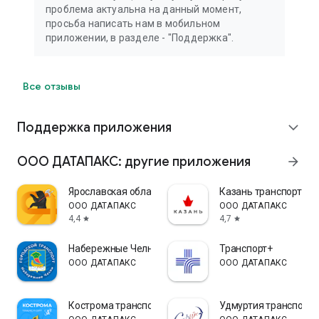
проблема актуальна на данный момент,
просьба написать нам в мобильном
приложении, в разделе - "Поддержка".
Все отзывы
Поддержка приложения
expand_more
ООО ДАТАПАКС: другие приложения
arrow_forward
Ярославская область транспорт
Казань транспорт
ООО ДАТАПАКС
ООО ДАТАПАКС
4,4
4,7
star
star
Набережные Челны транспорт
Транспорт+
ООО ДАТАПАКС
ООО ДАТАПАКС
Кострома транспорт
Удмуртия транспорт