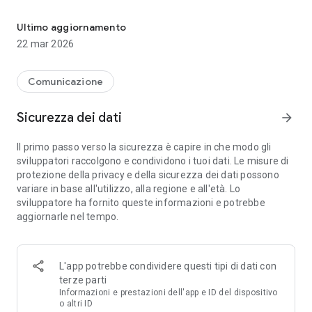
Selezione automatica (riselezione) con supporto programmazion
L'applicazione supporta 2 (Due) Schede Sim.
Ultimo aggiornamento
22 mar 2026
L'app ha il supporto per le chiamate pianificate. È possibile
specificare una pianificazione per la riselezione automatica
con parametri diversi.
Comunicazione
È possibile impostare un programma per la connessione
Sicurezza dei dati
arrow_forward
automatica con vari parametri:
- una volta ad un'ora e una data specificate;
Il primo passo verso la sicurezza è capire in che modo gli
- ricorrenti giornalmente o in determinati giorni della
sviluppatori raccolgono e condividono i tuoi dati. Le misure di
settimana in un momento specificato;
protezione della privacy e della sicurezza dei dati possono
- chiamate ricorrenti dopo un determinato periodo di tempo.
variare in base all'utilizzo, alla regione e all'età. Lo
sviluppatore ha fornito queste informazioni e potrebbe
Nelle impostazioni dell'applicazione, è possibile abilitare o
aggiornarle nel tempo.
disabilitare il vivavoce durante una chiamata. (Di default è
abilitato).
Inoltre nelle impostazioni è possibile attivare l'avviso con un
avviso sonoro prima di iniziare una chiamata su un
L'app potrebbe condividere questi tipi di dati con
programma.
terze parti
Informazioni e prestazioni dell'app e ID del dispositivo
Tutte le autorizzazioni richieste sono necessarie per il lavoro
o altri ID