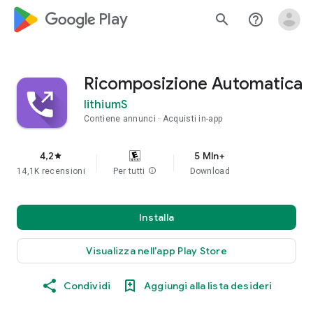
google_logo Play
search
help_outline
Ricomposizione Automatica
lithiumS
Contiene annunci
Acquisti in-app
4,2
5 Mln+
star
14,1K recensioni
Per tutti
info
Download
Installa
Visualizza nell'app Play Store
Condividi
Aggiungi alla lista desideri