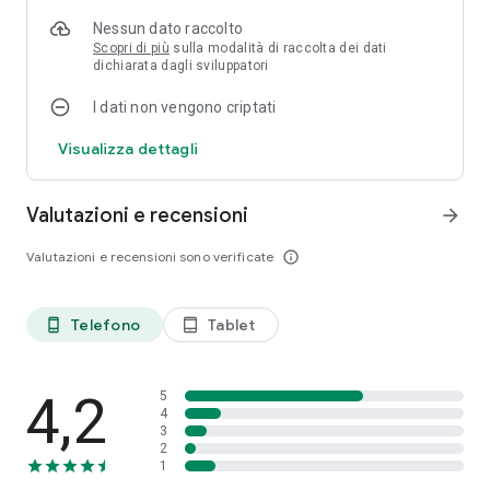
dell'applicazione. I dati non verranno inviati, non raccolti e non
Nessun dato raccolto
elaborati e utilizzati per effettuare chiamate.
Scopri di più
sulla modalità di raccolta dei dati
dichiarata dagli sviluppatori
I dati non vengono criptati
Visualizza dettagli
Valutazioni e recensioni
arrow_forward
Valutazioni e recensioni sono verificate
info_outline
Telefono
Tablet
phone_android
tablet_android
4,2
5
4
3
2
1