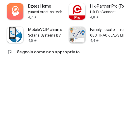
Dzees Home
Hik-Partner Pro (Forme
yuanxi creation tech
Hik-ProConnect
4,7
4,8
star
star
MobileVOIP chiamate estere
Family Locator: Trova 
Solaris Systems BV
GEO TRACK LABS LTD
4,5
4,4
star
star
flag
Segnala come non appropriata