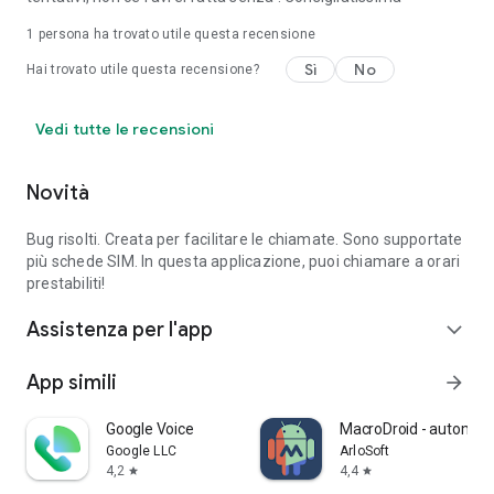
1 persona ha trovato utile questa recensione
Sì
No
Hai trovato utile questa recensione?
Vedi tutte le recensioni
Novità
Bug risolti. Creata per facilitare le chiamate. Sono supportate
più schede SIM. In questa applicazione, puoi chiamare a orari
prestabiliti!
Assistenza per l'app
expand_more
App simili
arrow_forward
Google Voice
MacroDroid - automaz
Google LLC
ArloSoft
4,2
4,4
star
star