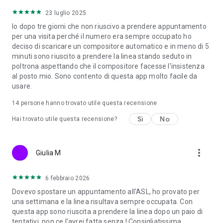
23 luglio 2025
Io dopo tre giorni che non riuscivo a prendere appuntamento
per una visita perché il numero era sempre occupato ho
deciso di scaricare un compositore automatico e in meno di 5
minuti sono riuscito a prendere la linea stando seduto in
poltrona aspettando che il compositore facesse l'insistenza
al posto mio. Sono contento di questa app molto facile da
usare.
14
persone hanno trovato utile questa recensione
Sì
No
Hai trovato utile questa recensione?
more_vert
Giulia M
6 febbraio 2026
Dovevo spostare un appuntamento all'ASL, ho provato per
una settimana e la linea risultava sempre occupata. Con
questa app sono riuscita a prendere la linea dopo un paio di
tentativi, non ce l'avrei fatta senza ! Consigliatissima