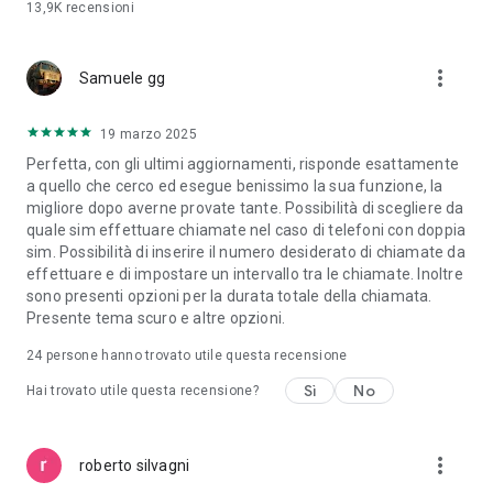
13,9K
recensioni
more_vert
Samuele gg
19 marzo 2025
Perfetta, con gli ultimi aggiornamenti, risponde esattamente
a quello che cerco ed esegue benissimo la sua funzione, la
migliore dopo averne provate tante. Possibilità di scegliere da
quale sim effettuare chiamate nel caso di telefoni con doppia
sim. Possibilità di inserire il numero desiderato di chiamate da
effettuare e di impostare un intervallo tra le chiamate. Inoltre
sono presenti opzioni per la durata totale della chiamata.
Presente tema scuro e altre opzioni.
24
persone hanno trovato utile questa recensione
Sì
No
Hai trovato utile questa recensione?
more_vert
roberto silvagni