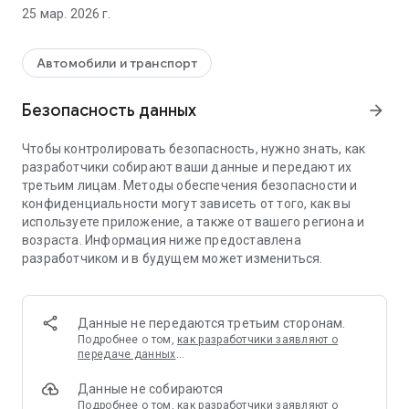
станцию, покажет состояние электростанции, доступный
25 мар. 2026 г.
тип конекторов, оплатить электрозярядку вашего
автомобиля через телефон. Приложение позволяет
контролировать процесс зарядки в режиме реального
Автомобили и транспорт
времени.
Безопасность данных
arrow_forward
Чтобы контролировать безопасность, нужно знать, как
разработчики собирают ваши данные и передают их
третьим лицам. Методы обеспечения безопасности и
конфиденциальности могут зависеть от того, как вы
используете приложение, а также от вашего региона и
возраста. Информация ниже предоставлена
разработчиком и в будущем может измениться.
Данные не передаются третьим сторонам.
Подробнее о том,
как разработчики заявляют о
передаче данных
…
Данные не собираются
Подробнее о том,
как разработчики заявляют о