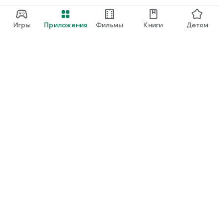
Игры
Приложения
Фильмы
Книги
Детям
Google Play
Play Pass
Play Points
Подарочные карты
Использовать
Правила возврата платежей
Дети и семья