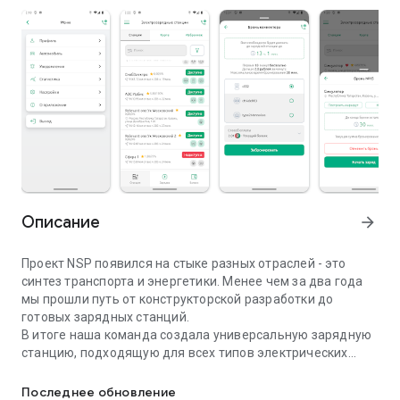
Описание
arrow_forward
Проект NSP появился на стыке разных отраслей - это
синтез транспорта и энергетики. Менее чем за два года
мы прошли путь от конструкторской разработки до
готовых зарядных станций.
В итоге наша команда создала универсальную зарядную
станцию, подходящую для всех типов электрических
NSP - создаем инфраструктуру для электромобилей
автомобилей.
Это приложение поможет найти ближайшую к вам
Последнее обновление