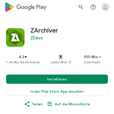
google_logo Play
search
help_outline
ZArchiver
ZDevs
4,2
100 Mio.+
star
1,44 Mio. Rezensionen
Jedes Alter
info
Downloads
Installieren
In der Play Store App ansehen
Teilen
Auf die Wunschliste