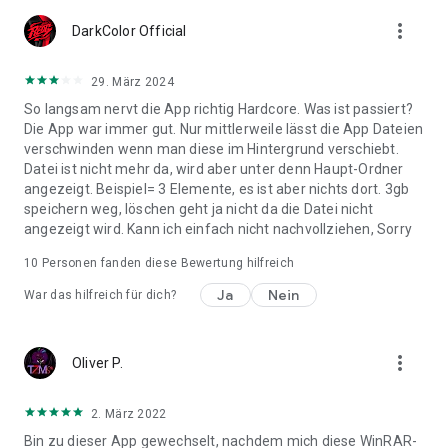
Dateinamen) aus; drücke anschließend auf irgendeinen
more_vert
DarkColor Official
Dateinamen und wähle eine der Möglichkeiten zum
Komprimieren im nun auftauchenden Menüfeld aus.F: Wie
entpacke ich Dateien?
29. März 2024
A: Berühre den Archivnamen und wähle eine Möglichkeiten
So langsam nervt die App richtig Hardcore. Was ist passiert?
zum Entpacken aus ("Hier entpacken" oder eine der anderen
Die App war immer gut. Nur mittlerweile lässt die App Dateien
Möglichkeiten).
verschwinden wenn man diese im Hintergrund verschiebt.
Datei ist nicht mehr da, wird aber unter denn Haupt-Ordner
angezeigt. Beispiel= 3 Elemente, es ist aber nichts dort. 3gb
speichern weg, löschen geht ja nicht da die Datei nicht
angezeigt wird. Kann ich einfach nicht nachvollziehen, Sorry
10
Personen fanden diese Bewertung hilfreich
Ja
Nein
War das hilfreich für dich?
more_vert
Oliver P.
2. März 2022
Bin zu dieser App gewechselt, nachdem mich diese WinRAR-