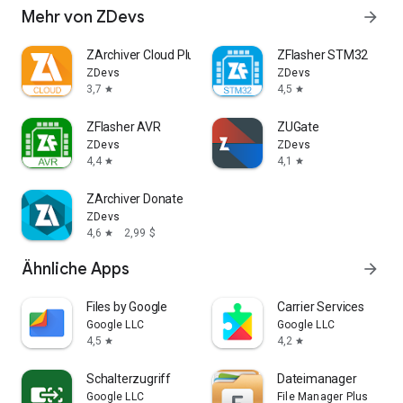
Mehr von ZDevs
arrow_forward
ZArchiver Cloud Plugin
ZFlasher STM32
ZDevs
ZDevs
3,7
4,5
star
star
ZFlasher AVR
ZUGate
ZDevs
ZDevs
4,4
4,1
star
star
ZArchiver Donate
ZDevs
4,6
2,99 $
star
Ähnliche Apps
arrow_forward
Files by Google
Carrier Services
Google LLC
Google LLC
4,5
4,2
star
star
Schalterzugriff
Dateimanager
Google LLC
File Manager Plus