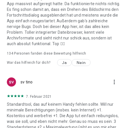
App massivst aufgeregt hatte. Da funktionierte nichts richtig.
Es fing schon damit an, dass ein Drehen des Bildschirms den
Fortschrittsdialog ausgeblendet hat und meistens wurde die
App einfach neugestartet. Außerdem gab's zahlreiche
nervige Bugs. Doch bei dieser App hier, ist das alles kein
Problem. Toller integrierter Dateibrowser, kennt viele
Archivformate und sieht nicht nur schick aus, sondern ist
auch absolut funktional. Top 👍🏼
134
Personen fanden diese Bewertung hilfreich
Ja
Nein
War das hilfreich für dich?
more_vert
sv tino
7. Februar 2021
Standardtool, das auf keinem Handy fehlen sollte. Will nur
minimale Berechtigungen (insbes. kein Internet) +1.
Kostenlos und werbefrei +1. Die App tut einfach reibungslos,
was sie soll, und eben nicht mehr. Genau so muss es sein. 3
Standardsterne +2 = Maximalwertung (gibt es von mir eher