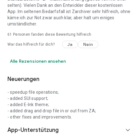
selten). Vielen Dank an den Entwickler dieser kostenlosen
App. Im seltenen Bedarfsfall ist Zarchiver sehr hilfreich, ohne
käme ich zur Not zwar auch klar, aber halt um einiges
umständlicher.
61
Personen fanden diese Bewertung hilfreich
Ja
Nein
War das hilfreich für dich?
Alle Rezensionen ansehen
Neuerungen
- speedup file operations;
- added SUI support;
- added E-Ink theme;
- added drag and drop file in or out from ZA;
- other fixes and improvements.
App-Unterstützung
expand_more