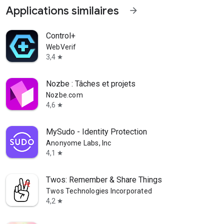
Applications similaires
arrow_forward
Control+
WebVerif
3,4
star
Nozbe : Tâches et projets
Nozbe.com
4,6
star
MySudo - Identity Protection
Anonyome Labs, Inc
4,1
star
Twos: Remember & Share Things
Twos Technologies Incorporated
4,2
star