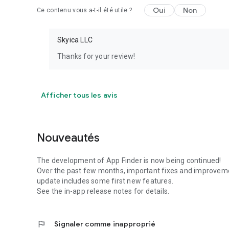
Notes moyennes mondiales des utilisateurs pour les appl
Oui
Non
Ce contenu vous a-t-il été utile ?
Les notes moyennes mondiales sont disponibles pour bea
nationales (par exemple, environ 3 fois plus pour les États
Skyica LLC
l'Irlande).
Thanks for your review!
Facile à utiliser, avec documentation intégrée
Afficher tous les avis
App Finder a été conçu pour être aussi intuitif que possible
Cependant, certaines choses nécessitent encore des explic
Nouveautés
De nombreuses améliorations importantes et fonctionnal
The development of App Finder is now being continued!
Over the past few months, important fixes and improvem
Toutes les fonctionnalités essentielles sont gratuites, sans
update includes some first new features.
See the in-app release notes for details.
Aucune connexion n’est requise.
Certaines fonctionnalités avancées nécessitent un petit ach
flag
Signaler comme inapproprié