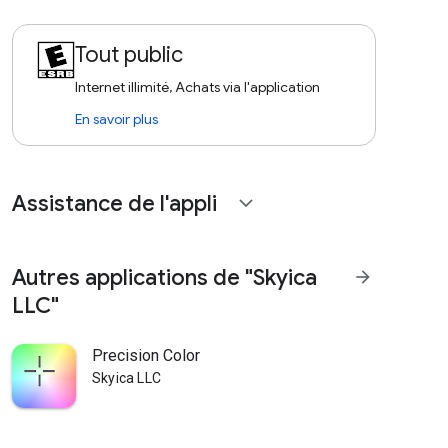
Tout public
Internet illimité, Achats via l'application
En savoir plus
Assistance de l'appli
expand_more
Autres applications de "Skyica
arrow_forward
LLC"
Precision Color
Skyica LLC