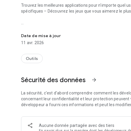
Trouvez les meilleures applications pour n'importe quel u
spécifiques – Découvrez les jeux que vous aimerez le plu
Recherche avancée d'applications Android. De nombreux filtr
Complet
Date de mise à jour
★ Plus de 2 500 000 applications et jeux sont indexés (plu
11 avr. 2026
★ Prix locaux et catégories d'âge pour plus de 200 pays/r
★ 8 opérateurs de recherche, plus de 10 filtres, 6 options d
★ Plus de 10 faits sur chaque application directement dans
Outils
Recherche avancée par mot-clé
Sécurité des données
arrow_forward
Puissant, fiable et simple
La sécurité, c'est d'abord comprendre comment les dévelo
App Finder renvoie tous et uniquement les résultats qui 
concernant leur confidentialité et leur protection peuvent v
tous les mots/expressions de la requête doivent apparaîtr
développeur a fourni ces informations et peut les modifie
autorisées.
Comme le montrent de nombreux exemples détaillés sur no
Aucune donnée partagée avec des tiers
résultats nettement plus pertinents que la « corresponda
En savoir plus
sur la manière dont les développeurs dé