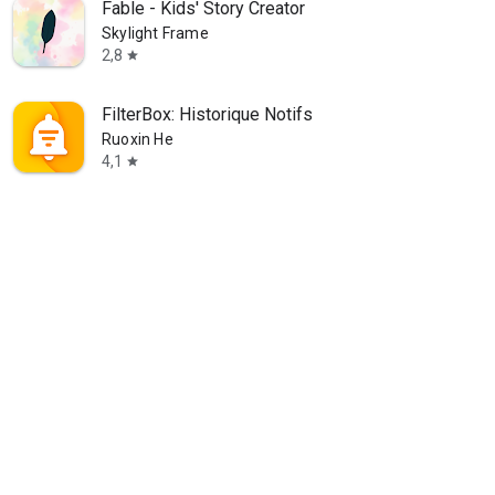
Fable - Kids' Story Creator
Skylight Frame
2,8
star
FilterBox: Historique Notifs
Ruoxin He
4,1
star