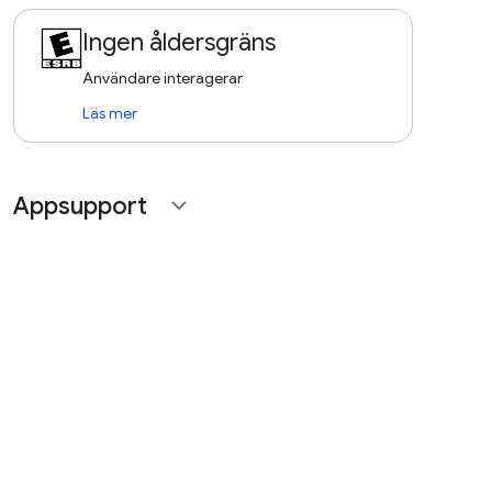
Ingen åldersgräns
Användare interagerar
Läs mer
Appsupport
expand_more