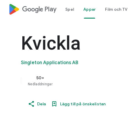
google_logo Play
Spel
Appar
Film och TV
Kvickla
Singleton Applications AB
50+
Nedladdningar
Dela
Lägg till på önskelistan