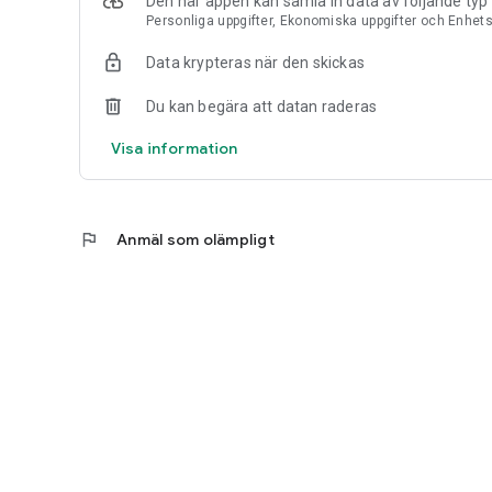
Den här appen kan samla in data av följande typ
Personliga uppgifter, Ekonomiska uppgifter och Enhetsid
Data krypteras när den skickas
Du kan begära att datan raderas
Visa information
flag
Anmäl som olämpligt