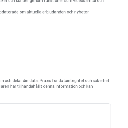
tiker och kunder genom funktioner som videosamtal och
uppdaterade om aktuella erbjudanden och nyheter.
 oslagbar service.
n och delar din data. Praxis för dataintegritet och säkerhet
laren har tillhandahållit denna information och kan