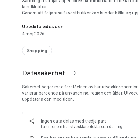
Samtidigt främjar appen direkt kommunikation mellan bu
kundklubbar.
Genom att följa sina favoritbutiker kan kunder hålla sig 
Videosamtal med din fysiska butik. Enkelt och smidigt med
Uppdaterades den
4 maj 2026
Shopping
Datasäkerhet
arrow_forward
Säkerhet börjar med förståelsen av hur utvecklare samlar i
varierar beroende på användning, region och ålder. Utveck
uppdatera den med tiden.
Ingen data delas med tredje part
Läs mer
om hur utvecklare deklarerar delning