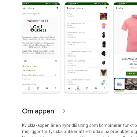
Om appen
arrow_forward
Kvickla-appen är en hybridlösning som kombinerar funkti
möjliggör för fysiska butiker att erbjuda sina produkter dig