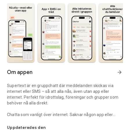
Om appen
arrow_forward
Supertext är en gruppchatt där meddelanden skickas via
internet eller SMS – så att alla nås, även utan app eller
internet. Perfekt för idrottslag, föreningar och grupper som
behöver nå alla direkt.
Chatta som vanligt över internet. Saknar någon app eller
Gratis gruppchatt som når alla via SMS
täckning växlar Supertext automatiskt till SMS, så att alla kan
läsa och svara i samma konversation.
Uppdaterades den