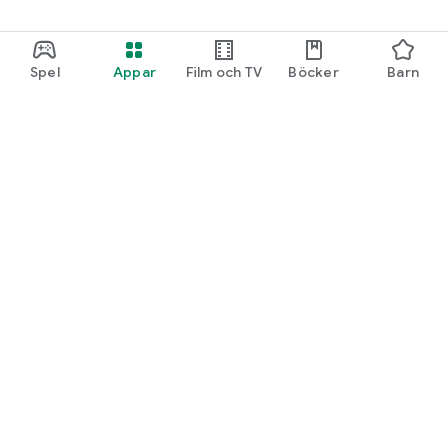
Spel
Appar
Film och TV
Böcker
Barn
Google Play
Play Pass
Play-poäng
Presentkort
Lös in kod
Återbetalningspolicy