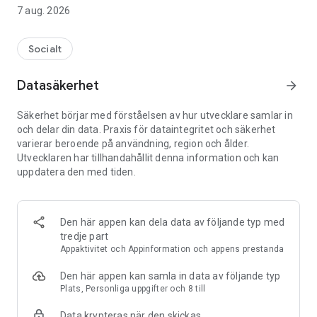
7 aug. 2026
Över en miljon svenskar använder redan Supertext för att
hålla sina grupper samlade.
Socialt
Håll ihop lag, vänner och familj – oavsett vilka mobiler de
använder. Alla är med i samma chatt.
Datasäkerhet
arrow_forward
Säkerhet börjar med förståelsen av hur utvecklare samlar in
⭐ PERFEKT FÖR
och delar din data. Praxis för dataintegritet och säkerhet
varierar beroende på användning, region och ålder.
• Idrottslag
Utvecklaren har tillhandahållit denna information och kan
• Föreningar och grupper
uppdatera den med tiden.
• Föräldragrupper
• Jaktlag
• Resor, event och kompisgäng
• Arbetsgrupper som behöver nå alla direkt
Den här appen kan dela data av följande typ med
• Unga utan smartphone – via SMS kan de ändå vara med
tredje part
Appaktivitet och Appinformation och appens prestanda
⸻
Den här appen kan samla in data av följande typ
⭐ VARFÖR SUPERTEXT?
Plats, Personliga uppgifter och 8 till
Data krypteras när den skickas
📩 NÅ ALLA – DIREKT