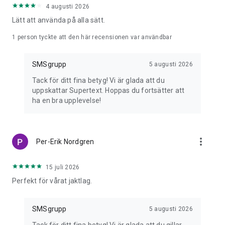
📶 MISSA ALDRIG ETT MEDDELANDE
4 augusti 2026
Dålig uppkoppling? Aktivera SMS-leverans så kommer allt
Lätt att använda på alla sätt.
fram ändå.
1 person tyckte att den här recensionen var användbar
📱 ANVÄND PÅ ALLA ENHETER
Fungerar på mobil, surfplatta och dator via webben.
SMSgrupp
5 augusti 2026
🔒 INTEGRITET & SÄKERHET
Tack för ditt fina betyg! Vi är glada att du
Dina meddelanden är krypterade och lagras säkert inom EU.
uppskattar Supertext. Hoppas du fortsätter att
ha en bra upplevelse!
📢 SMARTA GRUPPVERKTYG
Skapa utskicksgrupper eller öppna chattgrupper för
diskussion.
more_vert
Per-Erik Nordgren
🚀 PÅLITLIG LEVERANS
Vi övervakar nätverk och operatörer dygnet runt för att
säkerställa att allt kommer fram.
15 juli 2026
Perfekt för vårat jaktlag.
⸻
❤️ BYGGT I STOCKHOLM – FÖR RIKTIGA GRUPPER
SMSgrupp
5 augusti 2026