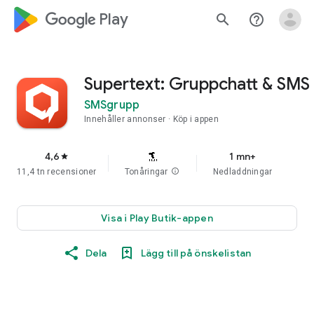
google_logo Play
search
help_outline
Supertext: Gruppchatt & SMS
SMSgrupp
Innehåller annonser
Köp i appen
4,6
1 mn+
star
11,4 tn recensioner
Tonåringar
info
Nedladdningar
Visa i Play Butik-appen
Dela
Lägg till på önskelistan