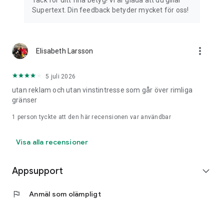
Tack för ditt fina betyg! Vi är glada att du gillar
Supertext är en vidareutveckling av SMSgrupp. Alla dina
Supertext. Din feedback betyder mycket för oss!
tidigare grupper och inställningar finns kvar.
⸻
more_vert
Elisabeth Larsson
💬 FEEDBACK
Vi älskar feedback!
5 juli 2026
Maila oss gärna på feedback@getsupertext.com
utan reklam och utan vinstintresse som går över rimliga
gränser
1 person tyckte att den här recensionen var användbar
Visa alla recensioner
Appsupport
expand_more
flag
Anmäl som olämpligt