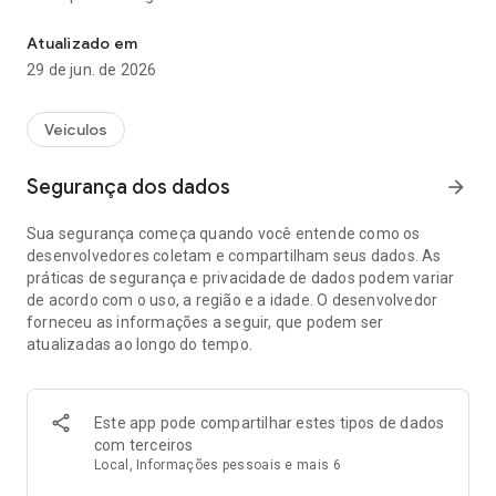
O aplicativo oficial da Volvo Cars
Muito quente. Muito frio. Na temperatura ideal.
Atualizado em
29 de jun. de 2026
Ajuste o sistema de climatização remotamente e pré-aqueça
ou pré-resfrie a cabine.
Veículos
Ajuda você a recarregar.
Segurança dos dados
arrow_forward
Monitore os níveis de carga e o consumo de energia do seu
Volvo totalmente elétrico ou híbrido plug-in.
Sua segurança começa quando você entende como os
desenvolvedores coletam e compartilham seus dados. As
Sempre à sua disposição.
práticas de segurança e privacidade de dados podem variar
de acordo com o uso, a região e a idade. O desenvolvedor
Agende sua próxima revisão pelo aplicativo.
forneceu as informações a seguir, que podem ser
atualizadas ao longo do tempo.
Informações. Manuais. Suporte.
Seu recurso completo para informações, manuais e suporte
que permitem que você aproveite ao máximo seu Volvo.
Este app pode compartilhar estes tipos de dados
com terceiros
Um aplicativo que abre portas.
Local, Informações pessoais e mais 6