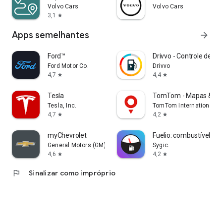
Volvo Cars
Volvo Cars
3,1
star
Apps semelhantes
arrow_forward
Ford™
Drivvo - Controle de G
Ford Motor Co.
Drivvo
4,7
4,4
star
star
Tesla
TomTom - Mapas & Tr
Tesla, Inc.
TomTom International B
4,7
4,2
star
star
myChevrolet
Fuelio: combustível e c
General Motors (GM)
Sygic.
4,6
4,2
star
star
flag
Sinalizar como impróprio