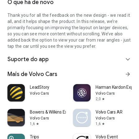
O que há de novo
Thank you for all the feedback on the new design - we read it
all, and it helps shape the product. In this release, we’re
primarily focusing on improving the layout on larger devices,
so you can see more content without scrolling. We’ve also
added back the option to view your car from rear angles - just
tap the car until you see the view you prefer.
Suporte do app
expand_more
Mais de Volvo Cars
arrow_forward
LeadStory
Harman Kardon Experi
Volvo Cars
Volvo Cars
2,0
star
Bowers & Wilkins Experience
Volvo Cars AR
Volvo Cars
Volvo Cars
1,6
1,6
star
star
Trips
Volvo Event