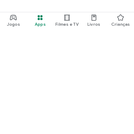
Jogos
Apps
Filmes e TV
Livros
Crianças
Google Play
Play Pass
Pontos do Play Points
Vales-presente
Resgatar
Política de reembolso