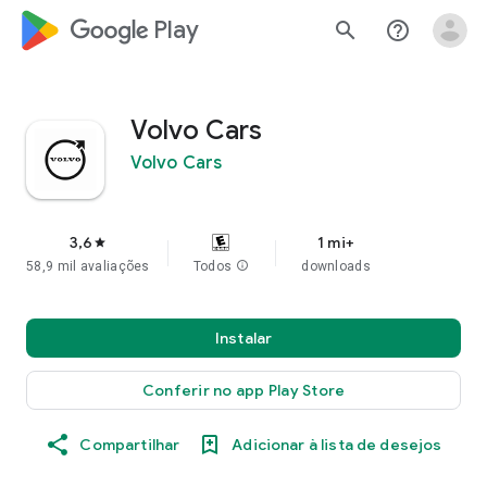
google_logo Play
search
help_outline
Volvo Cars
Volvo Cars
3,6
1 mi+
star
58,9 mil avaliações
Todos
info
downloads
Instalar
Conferir no app Play Store
Compartilhar
Adicionar à lista de desejos