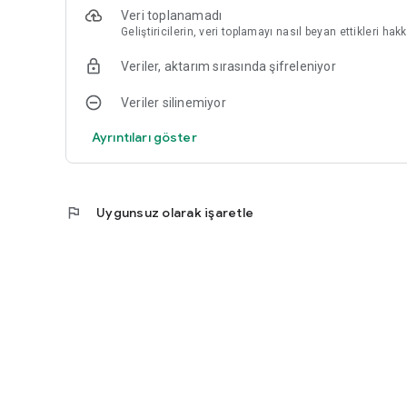
Veri toplanamadı
Geliştiricilerin, veri toplamayı nasıl beyan ettikleri ha
Veriler, aktarım sırasında şifreleniyor
Veriler silinemiyor
Ayrıntıları göster
flag
Uygunsuz olarak işaretle