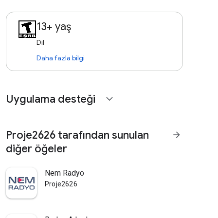
13+ yaş
Dil
Daha fazla bilgi
Uygulama desteği
expand_more
Proje2626 tarafından sunulan
arrow_forward
diğer öğeler
Nem Radyo
Proje2626