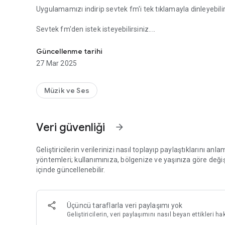
Uygulamamızı indirip sevtek fm'i tek tıklamayla dinleyebilir
Sevtek fm'den istek isteyebilirsiniz....
89.3 SEVTEK FM
Güncellenme tarihi
27 Mar 2025
Müzik ve Ses
Veri güvenliği
arrow_forward
Geliştiricilerin verilerinizi nasıl toplayıp paylaştıklarını anla
yöntemleri; kullanımınıza, bölgenize ve yaşınıza göre değişik
içinde güncellenebilir.
Üçüncü taraflarla veri paylaşımı yok
Geliştiricilerin, veri paylaşımını nasıl beyan ettikleri h