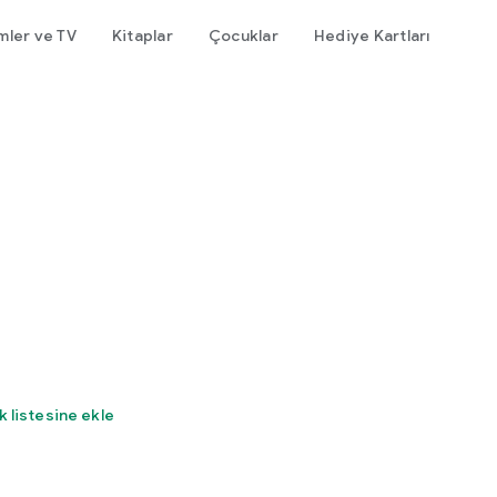
lmler ve TV
Kitaplar
Çocuklar
Hediye Kartları
k listesine ekle