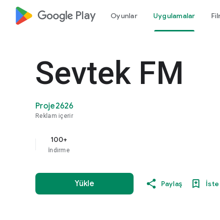
google_logo Play
Oyunlar
Uygulamalar
Fi
Sevtek FM
Proje2626
Reklam içerir
100+
İndirme
Yükle
Paylaş
İste