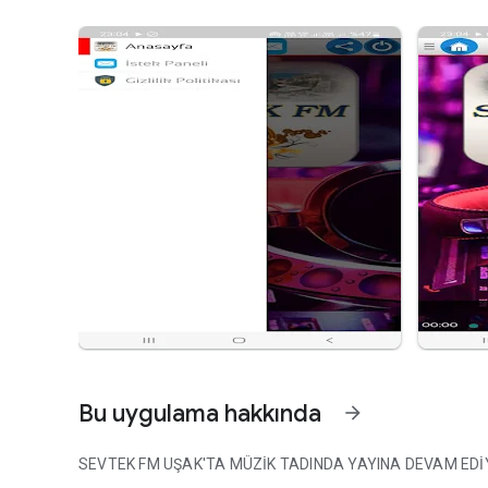
Bu uygulama hakkında
arrow_forward
SEVTEK FM UŞAK'TA MÜZİK TADINDA YAYINA DEVAM EDİY