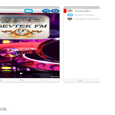
OR...