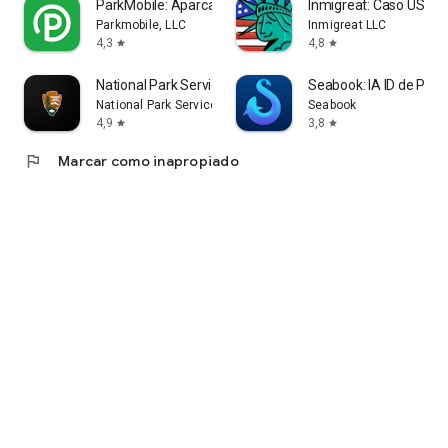
ParkMobile: Aparca. Paga. Ve.
Inmigreat: Caso USCIS 
Parkmobile, LLC
Inmigreat LLC
4,3
4,8
star
star
National Park Service
Seabook: IA ID de Pec
National Park Service
Seabook
4,9
3,8
star
star
flag
Marcar como inapropiado