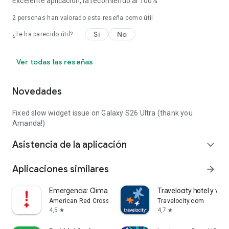
Excelente aplicación, la recomiendo al 100%
2
personas han valorado esta reseña como útil
Sí
No
¿Te ha parecido útil?
Ver todas las reseñas
Novedades
Fixed slow widget issue on Galaxy S26 Ultra (thank you
Amanda!)
Asistencia de la aplicación
expand_more
Aplicaciones similares
arrow_forward
Emergencia: Clima Severo
Travelocity hotel y vue
American Red Cross
Travelocity.com
4,5
4,7
star
star