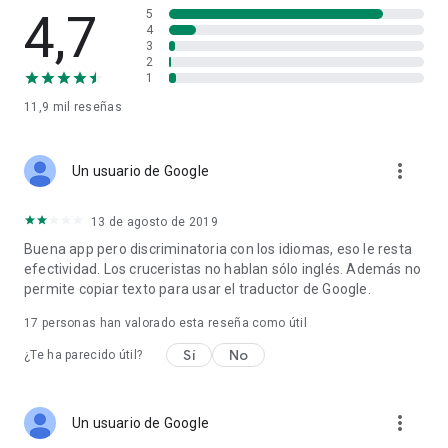
4,7
5
4
Guarda tus próximos cruceros
3
2
Guarda información de reservas, créditos de crucero,
1
números de confirmación y detalles de la habitación
11,9 mil
reseñas
Sincroniza tu cuenta de Shipmate en múltiples dispositivos
more_vert
Un usuario de Google
🛳 Líneas de Cruceros Compatibles
Shipmate es compatible con las principales líneas de
cruceros, incluyendo:
13 de agosto de 2019
Carnival Cruise Line
Buena app pero discriminatoria con los idiomas, eso le resta
Royal Caribbean
efectividad. Los cruceristas no hablan sólo inglés. Además no
Norwegian Cruise Line (NCL)
permite copiar texto para usar el traductor de Google.
Princess Cruises
Holland America Line
17
personas han valorado esta reseña como útil
Celebrity Cruises
Sí
No
Disney Cruise Line
¿Te ha parecido útil?
MSC Cruises …¡y más!
💬 Opiniones de los cruceristas
more_vert
Un usuario de Google
⭐️⭐️⭐️⭐️⭐️