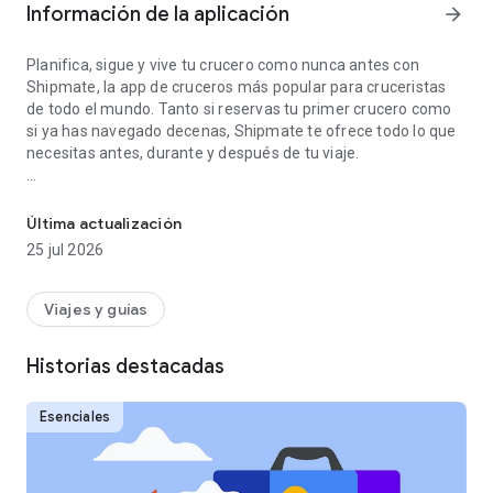
Información de la aplicación
arrow_forward
Planifica, sigue y vive tu crucero como nunca antes con
Shipmate, la app de cruceros más popular para cruceristas
de todo el mundo. Tanto si reservas tu primer crucero como
si ya has navegado decenas, Shipmate te ofrece todo lo que
necesitas antes, durante y después de tu viaje.
¡Rastreador de cruceros con ofertas, alertas de precios, reseñas,
Únete a más de 2 millones de cruceristas que confían en
Shipmate para buscar barcos, comparar precios, mantenerse
Última actualización
organizados y conectar con otros viajeros.
25 jul 2026
🌊 Planifica tu crucero
Busca y compara cruceros: encuentra tu itinerario, puerto de
Viajes y guías
salida o destino perfectos.
Historias destacadas
Sigue precios y ofertas: activa las alertas de precios y sé el
primero en enterarte de cuándo bajan las tarifas de los
cruceros.
Esenciales
Lee reseñas verificadas: explora miles de reseñas de
usuarios y fotos reales de viajeros.