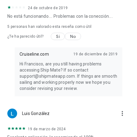
“Las alertas de precios me ayudaron a ahorrar más de $400
24 de octubre de 2019
en mi crucero. ¡Una aplicación increíble!”
No está funcionando.... Problemas con la conección....
⭐️⭐️⭐️⭐️⭐️
“¡Me encanta la cuenta regresiva, las reseñas y la
5
personas han valorado esta reseña como útil
comunidad!”
Sí
No
¿Te ha parecido útil?
⭐️⭐️⭐️⭐️⭐️
“Los mapas de cubierta y el rastreador de barcos en tiempo
Cruiseline.com
19 de diciembre de 2019
real valen la pena por sí solos.”
Hi Francisco, are you still having problems
Descarga Shipmate y prepárate para navegar de forma más
accessing Ship Mate? If so contact
inteligente.
support@shipmateapp.com. If things are smooth
Tanto si estás planeando tu próximo viaje como si ya estás a
sailing and working properly now we hope you
bordo, Shipmate te mantiene informado, organizado y
consider revising your review.
conectado. Prepárate para tu crucero hoy mismo.
Con la tecnología de Cruiseline.com
more_vert
Luis González
19 de marzo de 2024