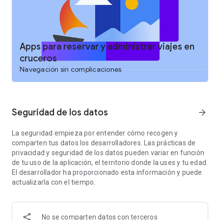
Ver planos de cubierta: obtén mapas detallados de las
cubiertas para explorar tu barco antes de embarcar.
Cuenta regresiva para cruceros: no te pierdas el día de
Apps para reservar y administrar viajes en
navegación con tu widget personalizado de cuenta regresiva
cruceros
para cruceros.
Navegación sin complicaciones
🧭 Conecta y comparte
Roll Call: Únete al Roll Call de tu crucero para chatear y
conectar con otros pasajeros antes de zarpar.
Seguridad de los datos
arrow_forward
Consejos y foros de cruceros: Haz preguntas, obtén consejos
La seguridad empieza por entender cómo recogen y
y comparte tus propias experiencias en nuestra activa
comparten tus datos los desarrolladores. Las prácticas de
comunidad de cruceros.
privacidad y seguridad de los datos pueden variar en función
de tu uso de la aplicación, el territorio donde la uses y tu edad.
Sube fotos y reseñas: Documenta tu viaje y ayuda a otros
El desarrollador ha proporcionado esta información y puede
cruceristas con tu opinión sincera.
actualizarla con el tiempo.
Grupos de chat de excursiones: Comparte y coordina
aventuras fuera del barco con otros viajeros.
No se comparten datos con terceros