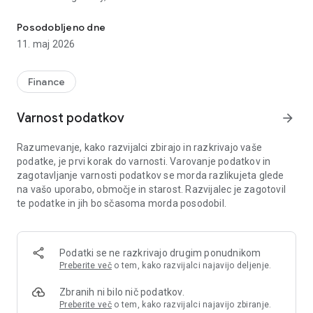
DH Denarnik nudi sodoben in varen način plačevanja z mobilnim 
- izvajanje plačil Flik na prodajnih mestih,
- izvrševanje plačil Flik na račun prijateljev in kontaktov z
Posodobljeno dne
uporabo telefonskega imenika,
11. maj 2026
- potrjevanje plačil s karticami ali plačilom Flik v spletnih
trgovinah,
- pregled izvedenih kartičnih transakcij in plačil Flik,
Finance
Za izvajanje brezstičnih kartičnih plačil z DH Denarnikom
Varnost podatkov
arrow_forward
morate vašo DH kartico dodati v Google Pay. Ko telefon zgolj
odklenete in ga približate POS terminalu, mora biti za izvedbo
Razumevanje, kako razvijalci zbirajo in razkrivajo vaše
plačila s kartico storitev Google Pay nastavljena kot privzeto
podatke, je prvi korak do varnosti. Varovanje podatkov in
NFC plačilno sredstvo.
zagotavljanje varnosti podatkov se morda razlikujeta glede
na vašo uporabo, območje in starost. Razvijalec je zagotovil
Kaj potrebujem ob registraciji?
te podatke in jih bo sčasoma morda posodobil.
Za uspešno registracijo DH Denarnika potrebujete mobilni
telefon z NFC tehnologijo in operacijskim sistemom Android
(7.0. in višje). Za registracijo boste potrebovali Rekono
uporabniški račun in podatke vaše aktivne Mastercard kartice
Podatki se ne razkrivajo drugim ponudnikom
Delavske hranilnice.
Preberite več
o tem, kako razvijalci najavijo deljenje.
Kako potrjujem plačila?
Zbranih ni bilo nič podatkov.
Za varno uporabo pri izvajanju plačil Flik ali plačil s karticami
Preberite več
o tem, kako razvijalci najavijo zbiranje.