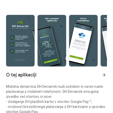
O tej aplikaciji
arrow_forward
Mobilna denarnica DH Denarnik nudi sodoben in varen način
plačevanja z mobilnim telefonom. DH Denarnik omogoča
izvedbo več storitev, in sicer:
- dodajanje DH plačilnih kartic v storitev Google Pay™,
- možnost brezstičnega plačevanja z DH karticami z uporabo
storitve Google Pay,