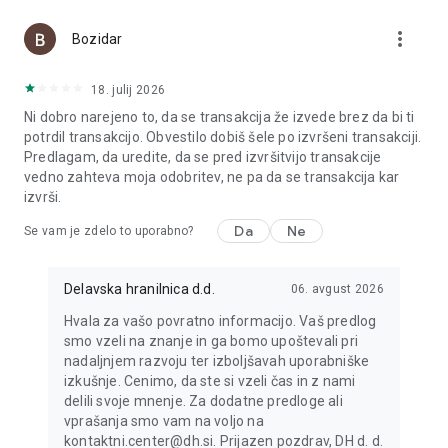
DH Denarnik in storitev Google Pay ne delujeta na mobilnih
more_vert
napravah, ki niso zavarovane z vsaj enim varnostnim
Bozidar
elementom, kot sta geslo ali prstni odtis. DH Denarnik zaradi
varnosti ne deluje na mobilnih telefonih s spremenjenimi
18. julij 2026
tovarniškimi nastavitvami oziroma telefonih, ki imajo
Ni dobro narejeno to, da se transakcija že izvede brez da bi ti
spremenjeno prednastavljeno programsko kodo.
potrdil transakcijo. Obvestilo dobiš šele po izvršeni transakciji.
Predlagam, da uredite, da se pred izvršitvijo transakcije
Več informacij?
vedno zahteva moja odobritev, ne pa da se transakcija kar
Postopek za začetek uporabe je hiter in preprost, več o njem
izvrši.
si lahko preberete na www.delavska-hranilnica.si/osebne-
finance/dh-denarnik ali pa nam pišite na
Da
Ne
Se vam je zdelo to uporabno?
kontaktni.center@dh.si.
Google Pay in Google Denarnica sta blagovni znamki podjetja
Delavska hranilnica d.d.
06. avgust 2026
Google LLC.
Hvala za vašo povratno informacijo. Vaš predlog
smo vzeli na znanje in ga bomo upoštevali pri
nadaljnjem razvoju ter izboljšavah uporabniške
izkušnje. Cenimo, da ste si vzeli čas in z nami
delili svoje mnenje. Za dodatne predloge ali
vprašanja smo vam na voljo na
kontaktni.center@dh.si. Prijazen pozdrav, DH d. d.