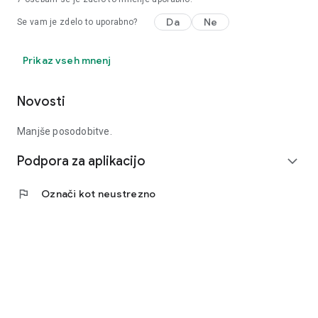
Da
Ne
Se vam je zdelo to uporabno?
Prikaz vseh mnenj
Novosti
Manjše posodobitve.
Podpora za aplikacijo
expand_more
flag
Označi kot neustrezno