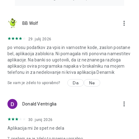
more_vert
BB Wolf
29. julij 2026
po vnosu podatkov za vpis in varnostne kode, zaslon postane
bel, aplikacija zablokira. Ni pomagala niti ponovna namestitev
aplikacije. Na banki so ugotovili, da iz neznanega razloga
aplikacijo ovira programska napaka v brskalniku na mojem
telefonu in za nedelovanje ni kriva aplikacija Denarnik
Da
Ne
Se vam je zdelo to uporabno?
more_vert
Donald Ventriglia
30. junij 2026
Aplikacija mi že spet ne dela
7
osebam se je zdelo to mnenje uporabno.