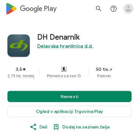
google_logo Play
search
help_outline
DH Denarnik
Delavska hranilnica d.d.
3,5
50 tis.+
star
2,79 tis. mnenj
Primerno za vse
info
Prenosi
Namesti
Ogled v aplikaciji Trgovina Play
Deli
Dodaj na seznam želja