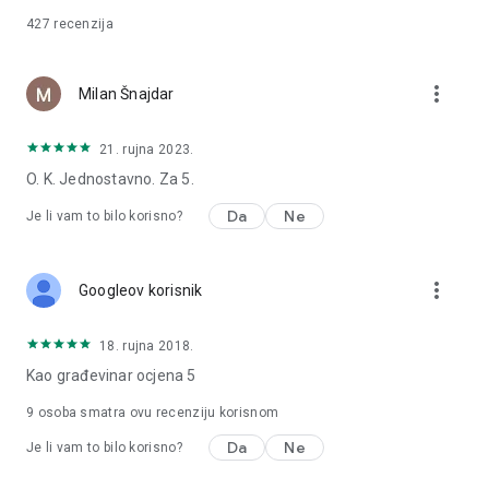
427
recenzija
UPOZORENJE
• Za slanje podataka iz mobilne aplikacije, potrebna je
more_vert
Milan Šnajdar
internetska povezanost i da je aplikacija uključena.
• Mobilna aplikacija uvozi postavke i podatke odmah nakon
otvaranja i spajanja na Internet.
21. rujna 2023.
• Za unos bona potreban je pristup internetu!
O. K. Jednostavno. Za 5.
Da
Ne
Je li vam to bilo korisno?
more_vert
Googleov korisnik
18. rujna 2018.
Kao građevinar ocjena 5
9
osoba smatra ovu recenziju korisnom
Da
Ne
Je li vam to bilo korisno?