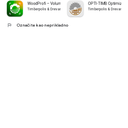
WoodProfi – Volumen drva uz AI
OPTI-TIMB Optimiziran
Timberpolis & Drevari
Timberpolis & Drevari
flag
Označite kao neprikladno