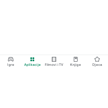
Igre
Aplikacije
Filmovi i TV
Knjige
Djeca
Google Play