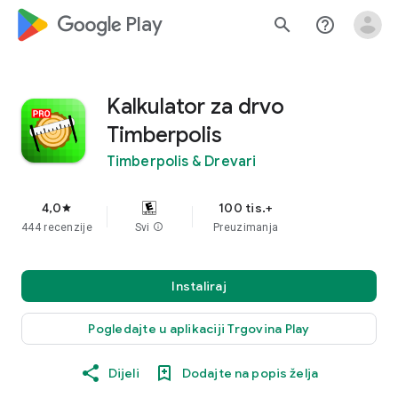
google_logo Play
search
help_outline
Kalkulator za drvo
Timberpolis
Timberpolis & Drevari
4,0
100 tis.+
star
444 recenzije
Svi
info
Preuzimanja
Instaliraj
Pogledajte u aplikaciji Trgovina Play
Dijeli
Dodajte na popis želja