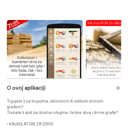
O ovoj aplikaciji
arrow_forward
Trgujete li sa trupcima, oblovinom ili velikom drvnom
građom?
Trebate li alat za izračun obujma i težine drva i drvne građe?
• KALKULATORI ZA DRVO