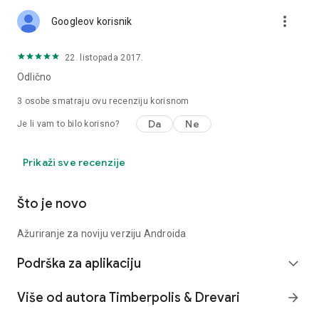
more_vert
Googleov korisnik
22. listopada 2017.
Odlično
3
osobe smatraju ovu recenziju korisnom
Da
Ne
Je li vam to bilo korisno?
Prikaži sve recenzije
Što je novo
Ažuriranje za noviju verziju Androida
Podrška za aplikaciju
expand_more
Više od autora Timberpolis & Drevari
arrow_forward