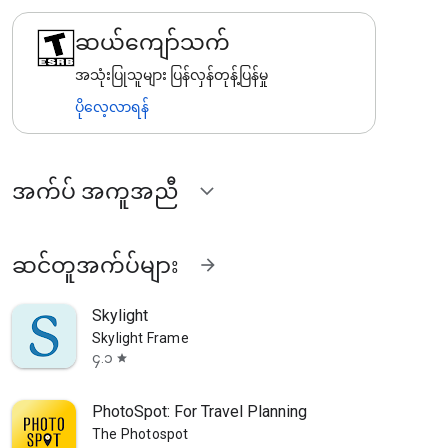
ဆယ်ကျော်သက်
အသုံးပြုသူများ ပြန်လှန်တုန့်ပြန်မှု
ပိုလေ့လာရန်
အက်ပ် အကူအညီ
expand_more
ဆင်တူအက်ပ်များ
arrow_forward
Skylight
Skylight Frame
၄.၁
star
PhotoSpot: For Travel Planning
The Photospot