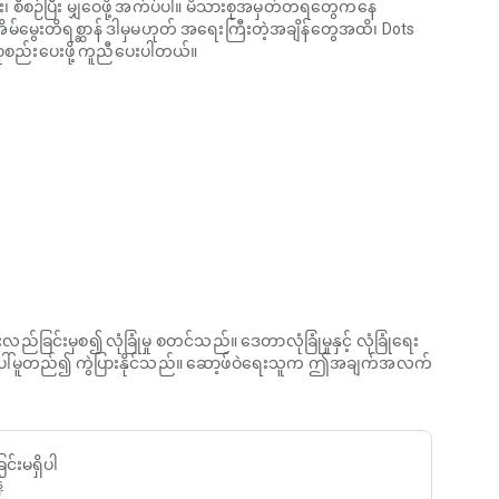
ည်း၊ စီစဉ်ပြီး မျှဝေဖို့ အက်ပ်ပါ။ မိသားစုအမှတ်တရတွေကနေ
၊ အိမ်မွေးတိရစ္ဆာန် ဒါမှမဟုတ် အရေးကြီးတဲ့အချိန်တွေအထိ၊ Dots
ည်းပေးဖို့ ကူညီပေးပါတယ်။
များတွင် သိမ်းဆည်းပါ
သင့်အမှတ်တရတွေကို Dotbook အဖြစ် ပြောင်းလဲနိုင်ပါတယ်။
ံ၊ ဗီဒီယို၊ အသံ၊ မက်ဆေ့ချ်နဲ့ အဓိပ္ပာယ်ရှိတဲ့ အမှတ်တရတွေ
်တစ်အုပ်ပါ။ ရုပ်ပိုင်းဆိုင်ရာ Dotbook မှာ ဗီဒီယိုနဲ့ မက်ဆေ့ချ်တွေ
နေတစ်ဆင့် ပြန်လည်အသက်သွင်းနိုင်ပါတယ်။ ဒစ်ဂျစ်တယ်
ီး နောက်မှ ပရင့်ထုတ်မလား ဆုံးဖြတ်နိုင်ပါတယ်။
ွေးတိရစ္ဆာန် ဒါမှမဟုတ် အထူးအချိန်တွေအလိုက် သင့်ဘဝကို
ရလွယ်ကူတဲ့ ဇာတ်လမ်းတစ်ပုဒ်ကို တည်ဆောက်ဖို့ ဓာတ်ပုံ၊ ဗီဒီယို၊
လည်ခြင်းမှစ၍ လုံခြုံမှု စတင်သည်။ ဒေတာလုံခြုံမှုနှင့် လုံခြုံရေး
ပေါ်မူတည်၍ ကွဲပြားနိုင်သည်။ ဆော့ဖ်ဝဲရေးသူက ဤအချက်အလက်
ာအချိန်များအတွက် မျှဝေထားသောအယ်လ်ဘမ်များကို ဖန်တီးပါ။
ို့ကြောင့် လူတိုင်းသည် ဓာတ်ပုံများနှင့် ဗီဒီယိုများကို တစ်နေရာ
င်းမရှိပါ
်