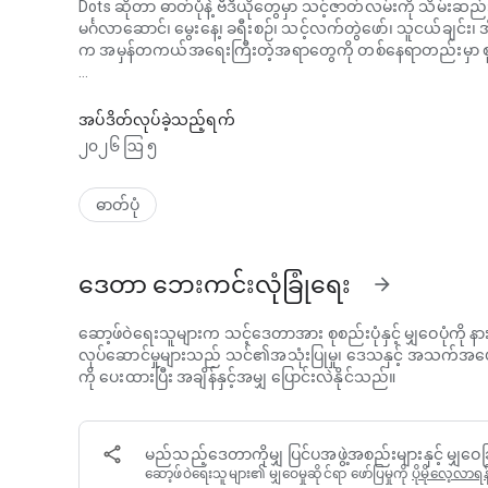
Dots ဆိုတာ ဓာတ်ပုံနဲ့ ဗီဒီယိုတွေမှာ သင့်ဇာတ်လမ်းကို သိမ်းဆ
မင်္ဂလာဆောင်၊ မွေးနေ့၊ ခရီးစဉ်၊ သင့်လက်တွဲဖော်၊ သူငယ်ချင်း
က အမှန်တကယ်အရေးကြီးတဲ့အရာတွေကို တစ်နေရာတည်းမှာ စုစ
Dots: သင့်ဇာတ်လမ်းကို ဓာတ်ပုံများ၊ ဗီဒီယိုများနှင့် Dotbooks 
ပြီးတော့ အဲဒီဇာတ်လမ်းကို ထာဝရသိမ်းဆည်းထားချင်တဲ့အခါ၊ 
အပ်ဒိတ်လုပ်ခဲ့သည့်ရက်
Dotbook ဆိုတာ အယ်လ်ဘမ်တစ်ခုထက် အများကြီးပိုပါတယ်။ ဓာတ်ပု
၂၀၂၆ ဩ ၅
ကို ပေါင်းစပ်ထားတဲ့ ရုပ်ပိုင်းဆိုင်ရာ ဒါမှမဟုတ် ဒစ်ဂျစ်တယ်စာအုပ
ကို ၎င်းရဲ့စာမျက်နှာတွေမှာ ထည့်သွင်းထားတဲ့ QR ကုဒ်တွေက
Dotbook မှာ သင့်ဇာတ်လမ်းကို PDF ဖော်မတ်နဲ့ သိမ်းဆည်းနိုင်ပြ
ဓာတ်ပုံ
Dots နဲ့ နေရာနှစ်မျိုး ဖန်တီးနိုင်ပါတယ်-
ဒေတာ ဘေးကင်းလုံခြုံရေး
arrow_forward
အမှတ်တရများ
မိသားစု၊ လက်တွဲဖော်၊ ကလေးတွေ၊ သူငယ်ချင်း၊ ခရီးစဉ်၊ အိမ်မ
သိမ်းဆည်းပြီး စီစဉ်ပါ။ သီးသန့်၊ မျှဝေပြီး ပြန်လည်အသက်သွင်း
ဆော့ဖ်ဝဲရေးသူများက သင့်ဒေတာအား စုစည်းပုံနှင့် မျှဝေပုံကို နား
စာသားနဲ့ အမှတ်တရတွေကို ထည့်ပါ။
လုပ်ဆောင်မှုများသည် သင်၏အသုံးပြုမှု၊ ဒေသနှင့် အသက်အ
ကို ပေးထားပြီး အချိန်နှင့်အမျှ ပြောင်းလဲနိုင်သည်။
ပွဲများ
မင်္ဂလာဆောင်များ၊ မွေးနေ့များ၊ ပွဲတော်များနှင့် ထူးခြားသေ
မိသားစု၊ သူငယ်ချင်းများ သို့မဟုတ် ဧည့်သည်များကို ဖိတ်ခေါ်ပါ၊ ထ
မည်သည့်ဒေတာကိုမျှ ပြင်ပအဖွဲ့အစည်းများနှင့် မျှဝေခြ
တည်းတွင် အပ်လုဒ်လုပ်နိုင်မည်ဖြစ်သည်။
ဆော့ဖ်ဝဲရေးသူများ၏ မျှဝေမှုဆိုင်ရာ ဖော်ပြမှုကို
ပိုမိုလေ့လာရန