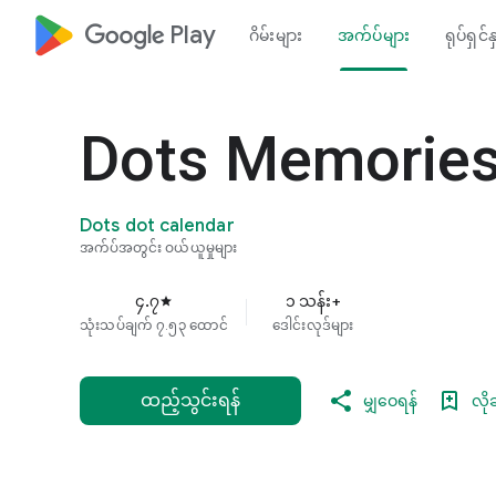
google_logo Play
ဂိမ်းများ
အက်ပ်များ
ရုပ်ရှင်န
Dots Memories:
Dots dot calendar
အက်ပ်အတွင်း ဝယ်ယူမှုများ
၄.၇
၁ သန်း+
star
သုံးသပ်ချက် ၇.၅၃ ထောင်
ဒေါင်းလုဒ်များ
ထည့်သွင်းရန်
မျှဝေရန်
လို