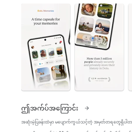
ဤအက်ပ်အကြောင်း
arrow_forward
အဆုံးမဲ့ပြခန်းထဲမှာ မပျောက်ကွယ်သင့်တဲ့ အမှတ်တရတွေရှိပါ