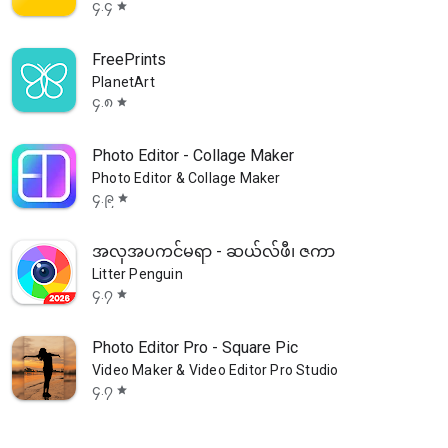
၄.၄
star
FreePrints
PlanetArt
၄.၈
star
Photo Editor - Collage Maker
Photo Editor & Collage Maker
၄.၉
star
အလှအပကင်မရာ - ဆယ်လ်ဖီ၊ ဇကာ
Litter Penguin
၄.၇
star
Photo Editor Pro - Square Pic
Video Maker & Video Editor Pro Studio
၄.၇
star