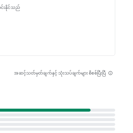
်းနိုင်သည်
်ခံသော စာအုပ်အဖြစ်သို့ ပြောင်းလဲပါ။ ရုပ်ပိုင်းဆိုင်ရာ
ွဲများ၊ ဗီဒီယိုများနှင့် သင်လိုချင်သည့်အချိန်တိုင်း ကြည့်ရှု
မက်ဆေ့ချ်များ ပါဝင်နိုင်သည်။
 အဖြစ် သိမ်းဆည်းရန်၊ မျှဝေရန် သို့မဟုတ် တင်ပို့ရန် အသင့်
်မှ ပုံနှိပ်လိုပါက အကောင်းဆုံးဖြစ်သည်။
 ၎င်းသည် ရှိနေသည်။
အဆင့်သတ်မှတ်ချက်နှင့် သုံးသပ်ချက်များ စိစစ်ပြီးပြီ
info_outline
ွေနဲ့ အမှတ်တရတွေကို မျှဝေပါ
ပါ
ု စီစဉ်ပါ
k တစ်ခု ဖန်တီးပါ
ဆင့် အမှတ်တရတွေကို ပြန်လည်ခံစားပါ