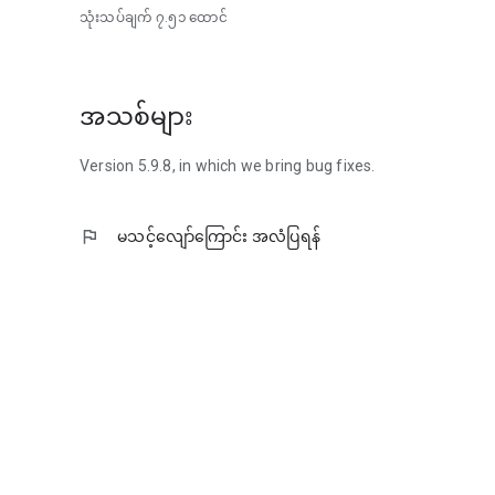
- သင့်ဇာတ်လမ်းကို စနစ်တကျ၊ ဝင်ရောက်ကြည့်ရှုနိုင်ပြီး မျှဝေန
သုံးသပ်ချက်
၇.၅၁ ထောင်
ဓာတ်ပုံတွေက တစ်ခဏတာ ဘယ်လိုဖြစ်ခဲ့လဲဆိုတာကို သတိပေ
ဗီဒီယိုတွေက သင့်ကို အဲဒီအချိန်ကို ပြန်ခေါ်ဆောင်သွားပါတယ်။
ပြီးတော့ Dotbook က သင့်ဇာတ်လမ်းကို သင်ထာဝရ သိမ်းဆည်းထ
အသစ်များ
Version 5.9.8, in which we bring bug fixes.
flag
မသင့်လျော်ကြောင်း အလံပြရန်