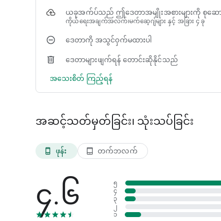
ရုပ်ပိုင်းဆိုင်ရာ Dotbook
ယခုအက်ပ်သည် ဤဒေတာအမျိုးအစားများကို စုဆောင
သင့်အကောင်းဆုံးအမှတ်တရများကို လက်တွေ့ကျကျ၊ လှပပြီး ကြာရှည
ကိုယ်ရေးအချက်အလက်၊မက်ဆေ့ဂျ်များ နှင့် အခြား ၄ ခု
Dotbook တစ်ခုစီတွင် ပုံနှိပ်ထားသော ဓာတ်ပုံများ၊ စာသားများ၊ ရက်စ
နားထောင်နိုင်ရန် QR မှတစ်ဆင့် ဝင်ရောက်ကြည့်ရှုနိုင်သော အသံ
ဒေတာကို အသွင်ဝှက်မထားပါ
ဒစ်ဂျစ်တယ် Dotbook
ဒေတာများဖျက်ရန် တောင်းဆိုနိုင်သည်
သင့်ဇာတ်လမ်း၏ ဒစ်ဂျစ်တယ်ဗားရှင်းကို ဖန်တီးပါ၊ စီစဉ်ပြီး PDF
ဖြစ်သည်။ သင့်အမှတ်တရများကို ယခုသိမ်းဆည်းထားလိုပြီး နောက
အသေးစိတ် ကြည့်ရန်
Dots သည် ရုပ်ပုံများကို သိမ်းဆည်းရန်အတွက်သာ မရှိပါ။
အရေးကြီးသော ဇာတ်လမ်းများ ပျောက်ကွယ်သွားခြင်းမရှိစေရန်
အဆင့်သတ်မှတ်ခြင်း၊ သုံးသပ်ခြင်း
Dots နဲ့ သင်လုပ်နိုင်တာက -
- ဓာတ်ပုံနဲ့ ဗီဒီယိုတွေကို သီးသန့်လုံခြုံတဲ့နေရာမှာ သိမ်းဆည်းပါ
ဖုန်း
တက်ဘလက်
phone_android
tablet_android
- မိသားစု၊ လက်တွဲဖော်၊ သူငယ်ချင်းတွေ ဒါမှမဟုတ် ဧည့်သည်တ
- မင်္ဂလာဆောင်၊ မွေးနေ့နဲ့ ပွဲတွေအတွက် အယ်လ်ဘမ်တွေ ဖန်တီး
- အဆင့်တွေနဲ့ အရေးကြီးတဲ့ အချိန်တွေအလိုက် သင့်ဇာတ်လမ်းကိ
၄.၆
၅
- သင့်ရဲ့ အကောင်းဆုံး အမှတ်တရတွေနဲ့ ရုပ်ပိုင်းဆိုင်ရာ Dotboo
၄
- PDF မှာ ဒစ်ဂျစ်တယ် Dotbook တစ်ခု ဖန်တီးပါ
၃
- QR မှတစ်ဆင့် ဗီဒီယိုတွေနဲ့ အသံမက်ဆေ့ချ်တွေကို ထည့်ပါ
၂
၁
- ဓာတ်ပုံတွေ၊ ဗီဒီယိုတွေ၊ အသံတွေနဲ့ မက်ဆေ့ချ်တွေကနေတစ်