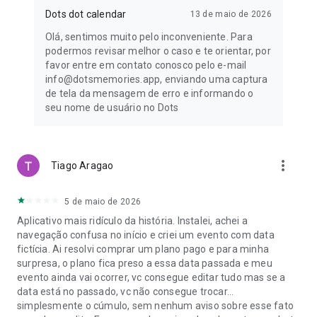
Dots dot calendar
13 de maio de 2026
Olá, sentimos muito pelo inconveniente. Para
podermos revisar melhor o caso e te orientar, por
favor entre em contato conosco pelo e-mail
info@dotsmemories.app, enviando uma captura
de tela da mensagem de erro e informando o
seu nome de usuário no Dots
more_vert
Tiago Aragao
5 de maio de 2026
Aplicativo mais ridículo da história. Instalei, achei a
navegação confusa no início e criei um evento com data
fictícia. Ai resolvi comprar um plano pago e para minha
surpresa, o plano fica preso a essa data passada e meu
evento ainda vai ocorrer, vc consegue editar tudo mas se a
data está no passado, vc não consegue trocar...
simplesmente o cúmulo, sem nenhum aviso sobre esse fato