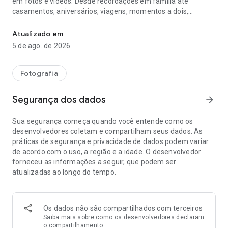
em fotos e vídeos. Desde recordações em família até
casamentos, aniversários, viagens, momentos a dois,
Dots: guarde a sua história em fotos, vídeos e Dotbooks
amigos, animais de estimação ou momentos importantes,
Dots ajuda-o a reunir o que realmente importa num só lugar.
Atualizado em
5 de ago. de 2026
E quando quiser conservar essa história para sempre, pode
transformar as suas recordações num Dotbook.
Fotografia
Um Dotbook é muito mais do que um álbum: é um livro físico
ou digital que combina fotos, vídeos, vozes, mensagens e
Segurança dos dados
arrow_forward
recordações importantes. No Dotbook físico, os vídeos e
mensagens podem ser revividos através de códigos QR
Sua segurança começa quando você entende como os
integrados nas suas páginas. No Dotbook digital, pode
desenvolvedores coletam e compartilham seus dados. As
conservar a sua história em formato PDF e decidir se quer
práticas de segurança e privacidade de dados podem variar
imprimi-la mais tarde.
de acordo com o uso, a região e a idade. O desenvolvedor
forneceu as informações a seguir, que podem ser
Com Dots pode criar dois tipos de espaços:
atualizadas ao longo do tempo.
Recordações
Guarde e organize a sua vida por etapas: família, casal, filhos,
amigos, viagens, animais ou qualquer momento especial.
Os dados não são compartilhados com terceiros
Adicione fotos, vídeos, textos e recordações para construir
Saiba mais
sobre como os desenvolvedores declaram
uma história privada, partilhada e fácil de reviver.
o compartilhamento