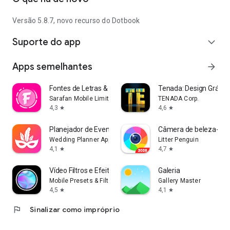
Versão 5.8.7, novo recurso do Dotbook
Suporte do app
expand_more
Apps semelhantes
arrow_forward
Fontes de Letras & Fonts Art
Tenada: Design Gráfic
Sarafan Mobile Limited
TENADA Corp.
4,3
4,6
star
star
Planejador de Eventos e Festas
Câmera de beleza-selfi
Wedding Planner App
Litter Penguin
4,1
4,7
star
star
Vídeo Filtros e Efeitos - TON
Galeria
Mobile Presets & Filters
Gallery Master
4,5
4,1
star
star
flag
Sinalizar como impróprio