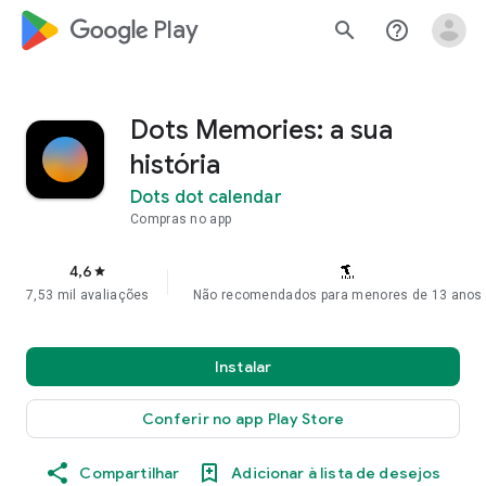
google_logo Play
search
help_outline
Dots Memories: a sua
história
Dots dot calendar
Compras no app
4,6
star
7,53 mil avaliações
Não recomendados para menores de 13 anos
Instalar
Conferir no app Play Store
Compartilhar
Adicionar à lista de desejos