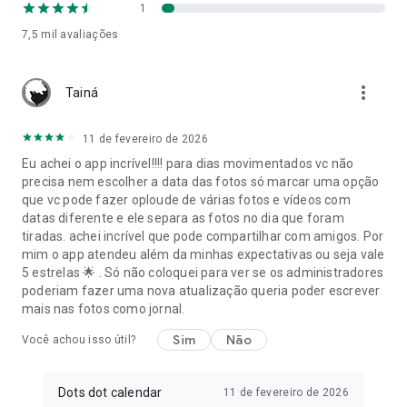
Existe para que as histórias importantes não desapareçam.
1
7,5 mil
avaliações
Com Dots pode:
- Guardar fotos e vídeos num espaço privado e seguro
- Partilhar recordações com família, parceiro, amigos ou
more_vert
Tainá
convidados
- Criar álbuns para casamentos, aniversários e eventos
- Organizar a sua história por etapas e momentos
11 de fevereiro de 2026
importantes
Eu achei o app incrível!!!! para dias movimentados vc não
- Criar um Dotbook físico com as suas melhores recordações
precisa nem escolher a data das fotos só marcar uma opção
- Criar um Dotbook digital em PDF
que vc pode fazer oploude de várias fotos e vídeos com
- Adicionar vídeos e mensagens de voz através de QR
datas diferente e ele separa as fotos no dia que foram
- Reviver recordações através de fotos, vídeos, vozes e
tiradas. achei incrível que pode compartilhar com amigos. Por
mensagens
mim o app atendeu além da minhas expectativas ou seja vale
- Manter a sua história organizada, acessível e partilhada
5 estrelas 🌟 . Só não coloquei para ver se os administradores
poderiam fazer uma nova atualização queria poder escrever
As fotos lembram como era um momento.
mais nas fotos como jornal.
Os vídeos levam-no de volta a ele.
E o Dotbook transforma a sua história em algo que pode
Sim
Não
Você achou isso útil?
conservar para sempre.
Dots dot calendar
11 de fevereiro de 2026