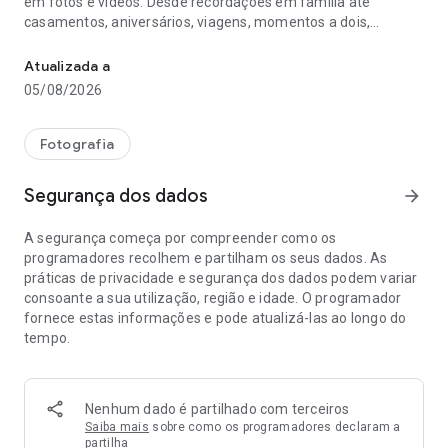
em fotos e vídeos. Desde recordações em família até
casamentos, aniversários, viagens, momentos a dois,
Dots: guarde a sua história em fotos, vídeos e Dotbooks
amigos, animais de estimação ou momentos importantes,
Dots ajuda-o a reunir o que realmente importa num só lugar.
Atualizada a
05/08/2026
E quando quiser conservar essa história para sempre, pode
transformar as suas recordações num Dotbook.
Fotografia
Um Dotbook é muito mais do que um álbum: é um livro físico
ou digital que combina fotos, vídeos, vozes, mensagens e
Segurança dos dados
arrow_forward
recordações importantes. No Dotbook físico, os vídeos e
mensagens podem ser revividos através de códigos QR
A segurança começa por compreender como os
integrados nas suas páginas. No Dotbook digital, pode
programadores recolhem e partilham os seus dados. As
conservar a sua história em formato PDF e decidir se quer
práticas de privacidade e segurança dos dados podem variar
imprimi-la mais tarde.
consoante a sua utilização, região e idade. O programador
fornece estas informações e pode atualizá-las ao longo do
Com Dots pode criar dois tipos de espaços:
tempo.
Recordações
Guarde e organize a sua vida por etapas: família, casal, filhos,
amigos, viagens, animais ou qualquer momento especial.
Nenhum dado é partilhado com terceiros
Adicione fotos, vídeos, textos e recordações para construir
Saiba mais
sobre como os programadores declaram a
uma história privada, partilhada e fácil de reviver.
partilha