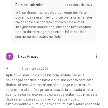
Dots dot calendar
13 de maio de 2026
Olá, sentimos muito pelo inconveniente. Para
podermos revisar melhor o caso e te orientar, por
favor entre em contato conosco pelo e-mail
info@dotsmemories.app, enviando uma captura
de tela da mensagem de erro e informando o
seu nome de usuário no Dots
more_vert
Tiago Aragao
5 de maio de 2026
Aplicativo mais ridículo da história. Instalei, achei a
navegação confusa no início e criei um evento com data
fictícia. Ai resolvi comprar um plano pago e para minha
surpresa, o plano fica preso a essa data passada e meu
evento ainda vai ocorrer, vc consegue editar tudo mas se a
data está no passado, vc não consegue trocar...
simplesmente o cúmulo, sem nenhum aviso sobre esse fato