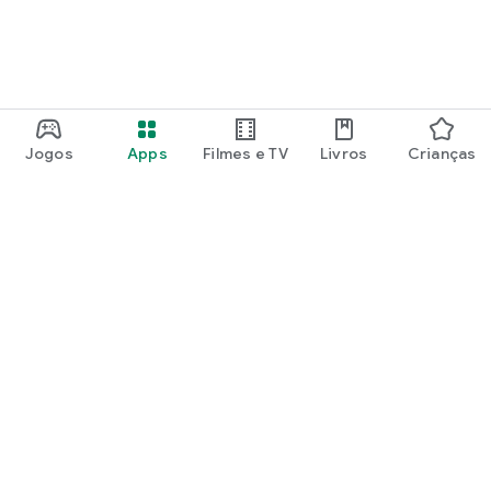
Jogos
Apps
Filmes e TV
Livros
Crianças
Google Play
Play Pass
Play Points
Vales de oferta
Resgatar