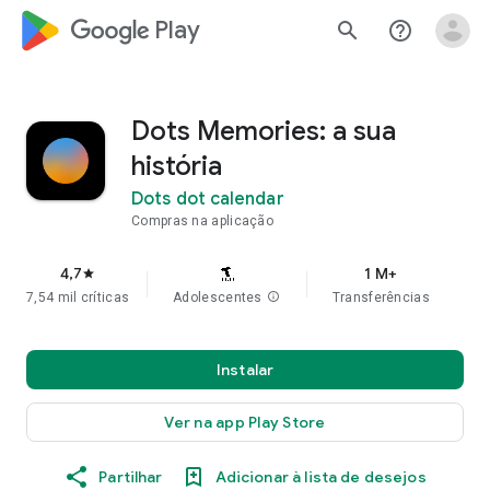
google_logo Play
search
help_outline
Dots Memories: a sua
história
Dots dot calendar
Compras na aplicação
4,7
1 M+
star
7,54 mil críticas
Adolescentes
info
Transferências
Instalar
Ver na app Play Store
Partilhar
Adicionar à lista de desejos