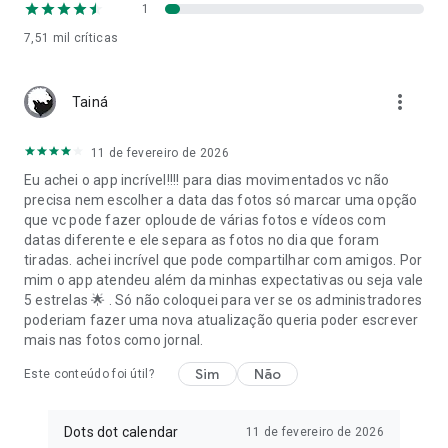
Existe para que as histórias importantes não desapareçam.
1
7,51 mil
críticas
Com Dots pode:
- Guardar fotos e vídeos num espaço privado e seguro
- Partilhar recordações com família, parceiro, amigos ou
more_vert
Tainá
convidados
- Criar álbuns para casamentos, aniversários e eventos
- Organizar a sua história por etapas e momentos
11 de fevereiro de 2026
importantes
Eu achei o app incrível!!!! para dias movimentados vc não
- Criar um Dotbook físico com as suas melhores recordações
precisa nem escolher a data das fotos só marcar uma opção
- Criar um Dotbook digital em PDF
que vc pode fazer oploude de várias fotos e vídeos com
- Adicionar vídeos e mensagens de voz através de QR
datas diferente e ele separa as fotos no dia que foram
- Reviver recordações através de fotos, vídeos, vozes e
tiradas. achei incrível que pode compartilhar com amigos. Por
mensagens
mim o app atendeu além da minhas expectativas ou seja vale
- Manter a sua história organizada, acessível e partilhada
5 estrelas 🌟 . Só não coloquei para ver se os administradores
poderiam fazer uma nova atualização queria poder escrever
As fotos lembram como era um momento.
mais nas fotos como jornal.
Os vídeos levam-no de volta a ele.
E o Dotbook transforma a sua história em algo que pode
Sim
Não
Este conteúdo foi útil?
conservar para sempre.
Dots dot calendar
11 de fevereiro de 2026