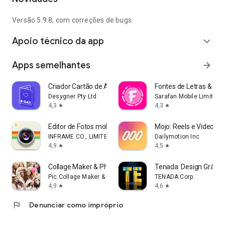
Versão 5.9.8, com correções de bugs.
Apoio técnico da app
expand_more
Apps semelhantes
arrow_forward
Criador Cartão de Aniversário
Fontes de Letras & Fon
Desygner Pty Ltd
Sarafan Mobile Limited
4,3
4,3
star
star
Editor de Fotos moldura filtro
Mojo: Reels e Video Ca
INFRAME CO., LIMITED
Dailymotion Inc
4,9
4,5
star
star
Collage Maker & Photo Editor
Tenada: Design Gráfic
Pic Collage Maker & Photo Editor
TENADA Corp.
4,9
4,6
star
star
flag
Denunciar como impróprio