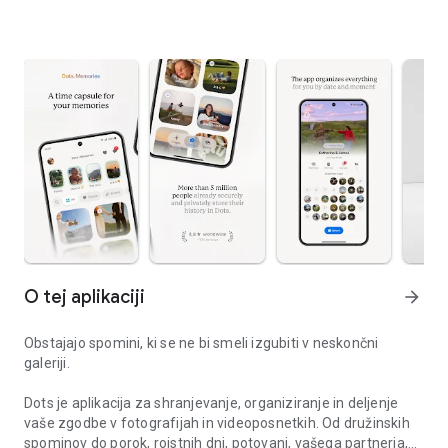
O tej aplikaciji
arrow_forward
Obstajajo spomini, ki se ne bi smeli izgubiti v neskončni
galeriji.
Dots je aplikacija za shranjevanje, organiziranje in deljenje
vaše zgodbe v fotografijah in videoposnetkih. Od družinskih
spominov do porok, rojstnih dni, potovanj, vašega partnerja,