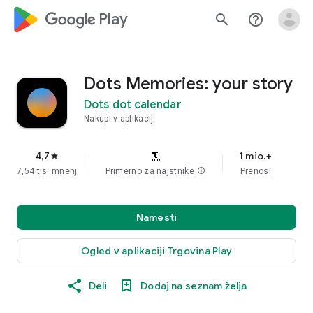
google_logo Play
search
help_outline
Dots Memories: your story
Dots dot calendar
Nakupi v aplikaciji
4,7
1 mio.+
star
7,54 tis. mnenj
Primerno za najstnike
info
Prenosi
Namesti
Ogled v aplikaciji Trgovina Play
Deli
Dodaj na seznam želja