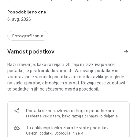
Dots: shranite svojo zgodbo v fotografije, videoposnetke in Dotb
prijateljev, hišnih ljubljenčkov ali pomembnih trenutkov, Dots
vam pomaga zbrati tisto, kar je resnično pomembno, na
Posodobljeno dne
enem mestu.
6. avg. 2026
In ko želite to zgodbo ohraniti za vedno, lahko svoje spomine
spremenite v Dotbook.
Fotografiranje
Dotbook je veliko več kot album: je fizična ali digitalna knjiga,
Varnost podatkov
arrow_forward
ki združuje fotografije, videoposnetke, glasove, sporočila in
pomembne spomine. V fizičnem Dotbooku lahko
Razumevanje, kako razvijalci zbirajo in razkrivajo vaše
videoposnetke in sporočila podoživite s pomočjo QR kod,
podatke, je prvi korak do varnosti. Varovanje podatkov in
vdelanih na njegove strani. V digitalnem Dotbooku lahko svojo
zagotavljanje varnosti podatkov se morda razlikujeta glede
zgodbo shranite v formatu PDF in se odločite, ali jo boste
na vašo uporabo, območje in starost. Razvijalec je zagotovil
pozneje natisnili.
te podatke in jih bo sčasoma morda posodobil.
Z Dots lahko ustvarite dve vrsti prostorov:
Spomini
Podatki se ne razkrivajo drugim ponudnikom
Shranite in organizirajte svoje življenje po fazah: družina,
Preberite več
o tem, kako razvijalci najavijo deljenje.
partner, otroci, prijatelji, potovanja, hišni ljubljenčki ali kateri
koli poseben trenutek. Dodajte fotografije, videoposnetke,
Ta aplikacija lahko zbira te vrste podatkov.
besedila in spomine, da ustvarite zasebno, skupno in
Osebni podatki, Sporočila in še 4