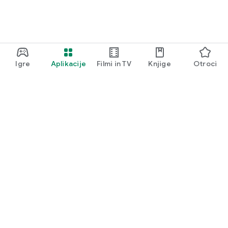
Igre
Aplikacije
Filmi in TV
Knjige
Otroci
Google Play
Play Pass
Točke Play
Darilne kartice
Unovči
Pravilnik o vračilu kupnine