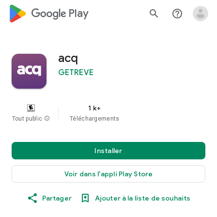
google_logo Play
search
help_outline
acq
GETREVE
1 k+
Tout public
info
Téléchargements
Installer
Voir dans l'appli Play Store
Partager
Ajouter à la liste de souhaits