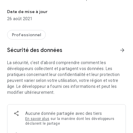
Gérez les commandes de votre boutique en ligne
- Obtenez une information instantanée sur la commande
- Traiter les commandes
Date de mise à jour
- Informer les clients sur les statuts
26 août 2021
- Gérer l'offre sur votre boutique en ligne
- Soutenir les clients
Professionnel
Le code de l'application peut être trouvé après
l'enregistrement du compte auprès du service
Sécurité des données
arrow_forward
La sécurité, c'est d'abord comprendre comment les
développeurs collectent et partagent vos données. Les
pratiques concernant leur confidentialité et leur protection
peuvent varier selon votre utilisation, votre région et votre
âge. Le développeur a fourni ces informations et peut les
modifier ultérieurement.
Aucune donnée partagée avec des tiers
En savoir plus
sur la manière dont les développeurs
déclarent le partage