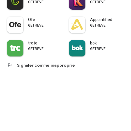
GETREVE
GETREVE
Ofe
Appointified
GETREVE
GETREVE
trc.to
bok
GETREVE
GETREVE
flag
Signaler comme inapproprié