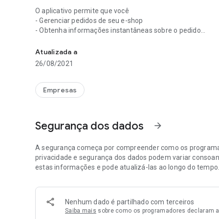
O aplicativo permite que você
- Gerenciar pedidos de seu e-shop
- Obtenha informações instantâneas sobre o pedido
Gerenciar pedidos de seu e-shop
- Processar pedidos
- Informar os clientes sobre os status
Atualizada a
- Gerenciar oferta em sua loja online
26/08/2021
- Suporte a clientes
O código do aplicativo pode ser encontrado após o registr
Empresas
Segurança dos dados
arrow_forward
A segurança começa por compreender como os programado
privacidade e segurança dos dados podem variar consoant
estas informações e pode atualizá-las ao longo do tempo
Nenhum dado é partilhado com terceiros
Saiba mais
sobre como os programadores declaram a 