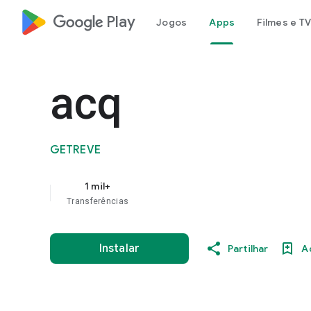
google_logo Play
Jogos
Apps
Filmes e TV
acq
GETREVE
1 mil+
Transferências
Instalar
Partilhar
A