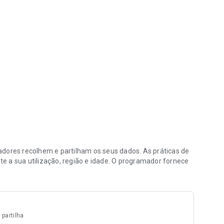
o da conta no serviço
res recolhem e partilham os seus dados. As práticas de
e a sua utilização, região e idade. O programador fornece
.
partilha