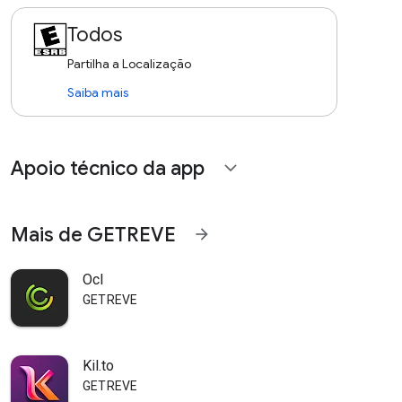
Todos
Partilha a Localização
Saiba mais
Apoio técnico da app
expand_more
Mais de GETREVE
arrow_forward
Ocl
GETREVE
Kil.to
GETREVE