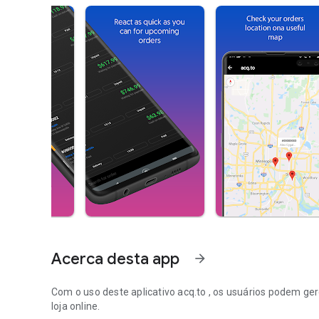
Acerca desta app
arrow_forward
Com o uso deste aplicativo
acq.to
, os usuários podem ger
loja online.