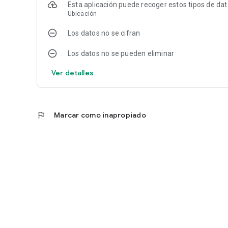
Esta aplicación puede recoger estos tipos de da
Ubicación
Los datos no se cifran
Los datos no se pueden eliminar
Ver detalles
flag
Marcar como inapropiado