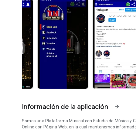
Información de la aplicación
arrow_forward
Somos una Plataforma Musical con Estudio de Música y Grabación en Toronto Canadá, tenemos una Radio 24/7
Online con Página Web, en la cual mantenemos informado