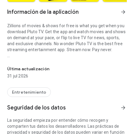
Información de la aplicación
arrow_forward
Zillions of movies & shows for free is what you get when you
download Pluto TV. Get the app and watch movies and shows
on demand at your pace, or flip to live TV for news, sports,
and exclusive channels. No wonder Pluto TV is the best free
streaming entertainment app. Stream now. Pay never.
Watch free movies, shows & sports on the best entertainment st
Your free premium streaming experience has your favorite
entertainment anytime, anywhere, on any device. Revisit the
Última actualización
movies you grew up with, or finally get around to the classics
31 jul 2026
you've been meaning to watch. Less work. More TV.
Watch what you want, when you want. Pluto TV's on-demand
Entretenimiento
library gives you instant access to blockbuster films, binge-
worthy shows, and hidden gems, at no cost.
Seguridad de los datos
arrow_forward
Prefer the feel of real TV? Pluto TV has that too. Flip to free
La seguridad empieza por entender cómo recogen y
live TV anytime with hundreds of channels — no antenna, no
comparten tus datos los desarrolladores. Las prácticas de
cable box required:
privacidad y seguridad de los datos pueden variar en función
Exclusive free channels covering sports, crime, comedy,