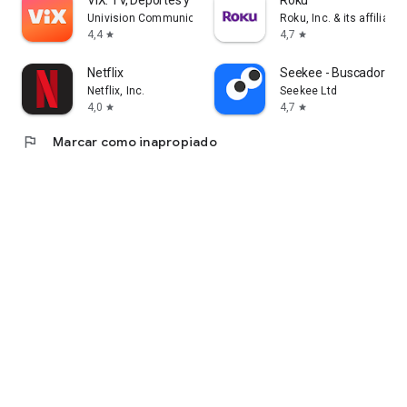
ViX: TV, Deportes y Noticias
Roku
Univision Communications Inc.
Roku, Inc. & its affiliates
4,4
4,7
star
star
Netflix
Seekee - Buscador de 
Netflix, Inc.
Seekee Ltd
4,0
4,7
star
star
flag
Marcar como inapropiado