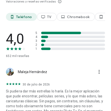
Valoraciones y reseñas verificadas
info_outline
NFL
BET
CBS
Teléfono
TV
Chromebook
Tab
phone_android
tv
laptop
tablet_android
Comedy Central
MTV
NBC
Nickelodeon
4,0
5
SHOWTIME
4
3
And more!
2
1
Life doesn't pause, and neither does Pluto TV. Whether you're
652 mil
reseñas
on a long commute, winding down after a long day, or just
filling the background, the app is ready for your every
moment. Free movies and live TV in your pocket, always
more_vert
ready — no subscription required.
Maleja Hernández
Built for how you actually watch:
30 de julio de 2026
Save live TV channels to a personalized Favorites list
Si pudiera dar más estrellas lo haría. Es la mejor aplicación
Add movies and shows to your Watchlist to find them fast
que pude encontrar, películas. series, y lo que más adoro, las
Browse curated hubs to discover your next watch without the
caricaturas clásicas. Sin pagos, sin contratos, sin cláusulas, y
scroll
como todo obviamente tiene comerciales pero no son
Pick up exactly where you left off, on any device when you