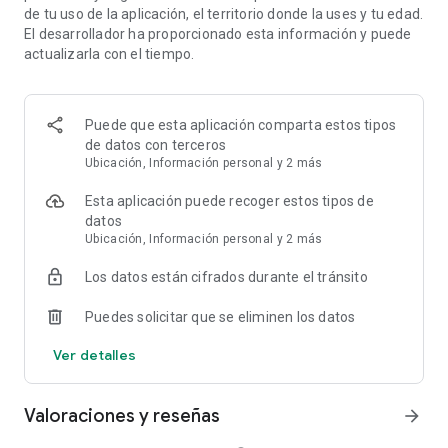
de tu uso de la aplicación, el territorio donde la uses y tu edad.
anime, and more
El desarrollador ha proporcionado esta información y puede
Breaking news and local headlines, around the clock
actualizarla con el tiempo.
Live sports including UFC, NFL, NBA, MLB, and classic games
New channels added regularly, so there's always something
on
Puede que esta aplicación comparta estos tipos
Something for every mood. Browse thousands of hours of
de datos con terceros
entertainment across:
Ubicación, Información personal y 2 más
Action
Anime
Esta aplicación puede recoger estos tipos de
Comedy
datos
True Crime
Ubicación, Información personal y 2 más
Sci-Fi
Los datos están cifrados durante el tránsito
Reality
Romance & Drama
Puedes solicitar que se eliminen los datos
Sports
Family Favorites
Ver detalles
Check back often so you don’t miss the new movies and TV
shows we add to our library daily. Free streaming for TV
Valoraciones y reseñas
arrow_forward
networks and top content providers, including:
Paramount