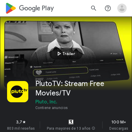
google_logo Play
search
help_outline
play_arrow
Tráiler
PlutoTV: Stream Free
Movies/TV
Pluto, Inc.
Contiene anuncios
3,7
100 M+
star
803 mil reseñas
Para mayores de 13 años
info
Descargas