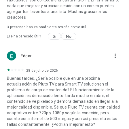
fastidiosos, son cortos. Me encanta Pluto Tv. En el momento
register for free.
nada que mejorar y si inicias sesión con un correo puedes
agregar tus favoritos a una lista. Muchas gracias a los
Watch & stream all your favorite free movies, live TV shows
creadores
and video on demand everywhere, 100% free and legal.
Download the Pluto TV app today, and watch like everyone is
3
personas han valorado esta reseña como útil
watching.
Sí
No
¿Te ha parecido útil?
more_vert
Edgar
28 de julio de 2026
Buenas tardes. ¿Sería posible que en una próxima
actualización de Pluto TV para Smart TV solucionen el
problema de carga de contenido? El funcionamiento de la
aplicación es demasiado lento: tarda mucho en abrir, el
contenido se ve pixelado y demora demasiado en llegar a la
mejor calidad disponible. Sé que Pluto TV cuenta con calidad
adaptativa entre 720p y 1080p según la conexión, pero
cuento con internet de 500 megas y aun así presenta estas
fallas constantemente. ¿Podrían mejorar esto?