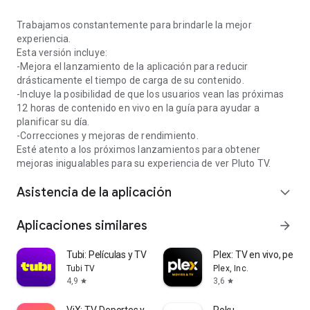
Trabajamos constantemente para brindarle la mejor
experiencia.
Esta versión incluye:
-Mejora el lanzamiento de la aplicación para reducir
drásticamente el tiempo de carga de su contenido.
-Incluye la posibilidad de que los usuarios vean las próximas
12 horas de contenido en vivo en la guía para ayudar a
planificar su día.
-Correcciones y mejoras de rendimiento.
Esté atento a los próximos lanzamientos para obtener
mejoras inigualables para su experiencia de ver Pluto TV.
Asistencia de la aplicación
expand_more
Aplicaciones similares
arrow_forward
Tubi: Películas y TV gratis
Plex: TV en vivo, pelis 
Tubi TV
Plex, Inc.
4,9
3,6
star
star