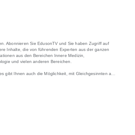
nen. Abonnieren Sie EdusonTV und Sie haben Zugriff auf
re Inhalte, die von führenden Experten aus der ganzen
mationen aus den Bereichen Innere Medizin,
logie und vielen anderen Bereichen.
s gibt Ihnen auch die Möglichkeit, mit Gleichgesinnten aus
on führenden Experten
allstudien, die monatlich hinzugefügt werden, und können
en Fachkräften interagieren. Das Herunterladen der App
lte auf dem Laufenden zu bleiben.
nement zuzugreifen.
erhalten.
ents an.
en Geräten. Die Zahlung wird Ihrem Konto bei der
Standort und werden vor dem Kauf bestätigt. Das Abonnement