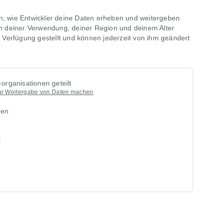
t mindestens 24 Stunden vor dem Ende des aktuellen
eboten) gekündigt wird. Jederzeit in den
hen, wie Entwickler deine Daten erheben und weitergeben.
ch deiner Verwendung, deiner Region und deinem Alter
 Verfügung gestellt und können jederzeit von ihm geändert
rmeni-si-conditii-1
itica-de-confidentialitate-1
organisationen geteilt
zur Weitergabe von Daten machen
ben
t