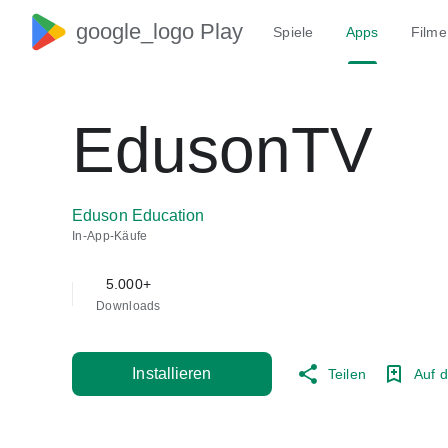
google_logo Play
Spiele
Apps
Filme
EdusonTV
Eduson Education
In-App-Käufe
5.000+
Downloads
Installieren
Teilen
Auf d