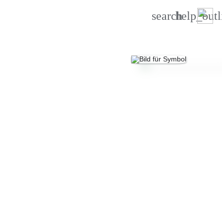
search
help_outl