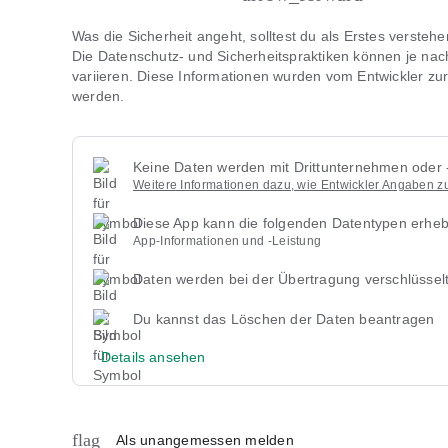
verlängert sich automatisch jeden Monat, sofern es nich
Abrechnungszeitraums oder des Probezeitraums (falls ang
Was die Sicherheit angeht, solltest du als Erstes verste
Kontoeinstellungen kündbar.
Die Datenschutz- und Sicherheitspraktiken können je na
variieren. Diese Informationen wurden vom Entwickler zur
Weitere Informationen finden Sie in unserem:
werden.
-Nutzungsbedingungen: https://www.edusontv.net/pages/te
-Datenschutzerklärung: https://www.edusontv.net/pages/pol
Keine Daten werden mit Drittunternehmen oder -
Weitere Informationen dazu, wie Entwickler Angaben 
Diese App kann die folgenden Datentypen erhe
App-Informationen und -Leistung
Daten werden bei der Übertragung verschlüssel
Du kannst das Löschen der Daten beantragen
Details ansehen
flag
Als unangemessen melden