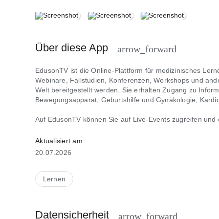
Über diese App
arrow_forward
EdusonTV ist die Online-Plattform für medizinisches Ler
Webinare, Fallstudien, Konferenzen, Workshops und ande
Welt bereitgestellt werden. Sie erhalten Zugang zu Infor
Bewegungsapparat, Geburtshilfe und Gynäkologie, Kardio
Auf EdusonTV können Sie auf Live-Events zugreifen und e
Medizinische Webinare, Fallstudien und andere Inhalte v
der ganzen Welt zu interagieren. Sie haben Zugriff auf F
über unsere Community-Funktion mit anderen medizinisch
Aktualisiert am
hilft Ihnen auch dabei, über alle neu hochgeladenen Inha
20.07.2026
▷ Bereits Mitglied? Melden Sie sich an, um auf Ihr Abon
▷ Neu? Abonnieren Sie die App, um sofortigen Zugriff zu 
Lernen
EdusonTV bietet sich automatisch verlängernde Abonnem
Sie erhalten unbegrenzten Zugriff auf Inhalte auf all Ihr
Datensicherheit
arrow_forward
Kaufbestätigung belastet. Die Preise variieren je nach 