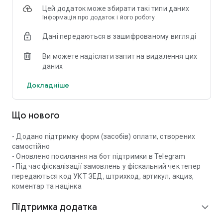
Цей додаток може збирати такі типи даних
Інформація про додаток і його роботу
Як почати роботу:
Дані передаються в зашифрованому вигляді
Зареєструйте касу, торгову точку та касира у вебкабінеті
Ви можете надіслати запит на видалення цих
«Вчасно.Каса» — це безкоштовно!
даних
Завантажте безкоштовний мобільний застосунок
«Вчасно.Каса» для Android або для iOS.
Докладніше
Легко та зручно видавайте електронні чеки зі свого
смартфона.
Що нового
Чи є ПРРО «Вчасно.Каса» в реєстрі дозволених рішень із
видачі електронних чеків?
- Додано підтримку форм (засобів) оплати, створених
самостійно
Так! Основними законодавчо встановленими вимогами
- Оновлено посилання на бот підтримки в Telegram
для будь-якого ПРРО є забезпечення виконання ним
- Під час фіскалізації замовлень у фіскальний чек тепер
фіскальної функції через фіскальний сервер
передаються код УКТ ЗЕД, штрихкод, артикул, акциз,
контрольного органу та обов'язкове включення ПРРО до
коментар та націнка
реєстру програмних реєстраторів розрахункових
операцій. Якщо ці умови виконуються, то такий ПРРО
Підтримка додатка
expand_more
може застосовуватися для проведення розрахункових
операцій незалежно від того, хто його виробник.