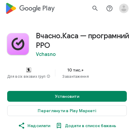
google_logo Play
search
help_outline
Вчасно.Каса — програмний
РРО
Vchasno
10 тис.+
Для всіх вікових груп
info
Завантаження
Установити
Переглянути в Play Маркеті
Надсилати
Додати в список бажань