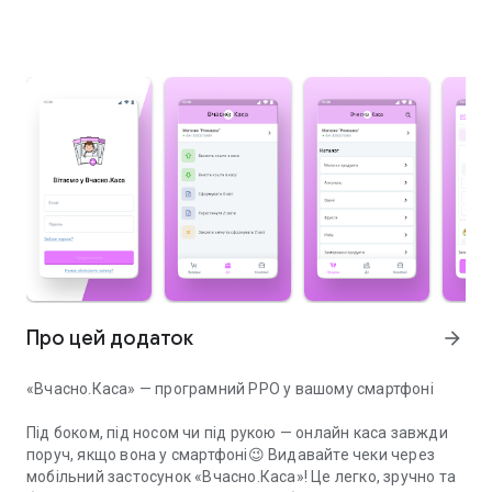
Про цей додаток
arrow_forward
«Вчасно.Каса» — програмний РРО у вашому смартфоні
Під боком, під носом чи під рукою — онлайн каса завжди
поруч, якщо вона у смартфоні😉 Видавайте чеки через
мобільний застосунок «Вчасно.Каса»! Це легко, зручно та