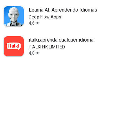
Learna AI: Aprendendo Idiomas
Deep Flow Apps
4,6
star
italki:aprenda qualquer idioma
ITALKI HK LIMITED
4,8
star