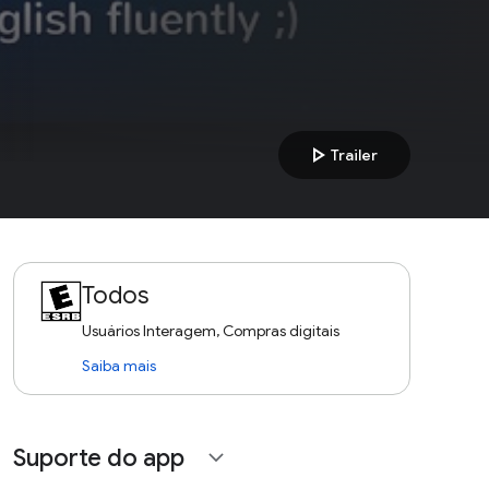
play_arrow
Trailer
Todos
Usuários Interagem, Compras digitais
Saiba mais
Suporte do app
expand_more