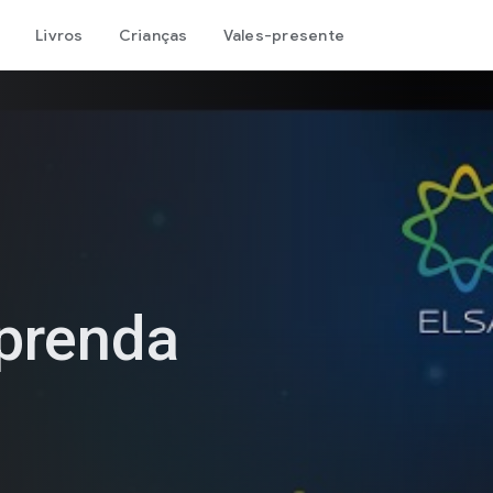
Livros
Crianças
Vales-presente
prenda