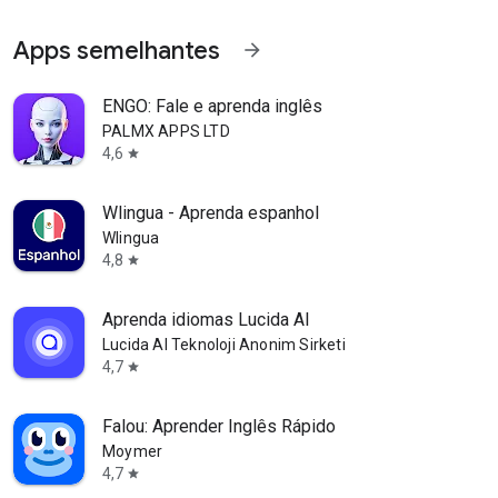
Apps semelhantes
arrow_forward
ENGO: Fale e aprenda inglês
PALMX APPS LTD
4,6
star
Wlingua - Aprenda espanhol
Wlingua
4,8
star
Aprenda idiomas Lucida AI
Lucida AI Teknoloji Anonim Sirketi
4,7
star
Falou: Aprender Inglês Rápido
Moymer
4,7
star