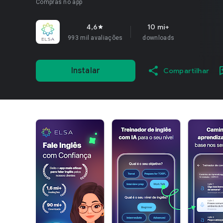
Compras no app
4,6
10 mi+
star
993 mil avaliações
downloads
Instalar
Compartilhar