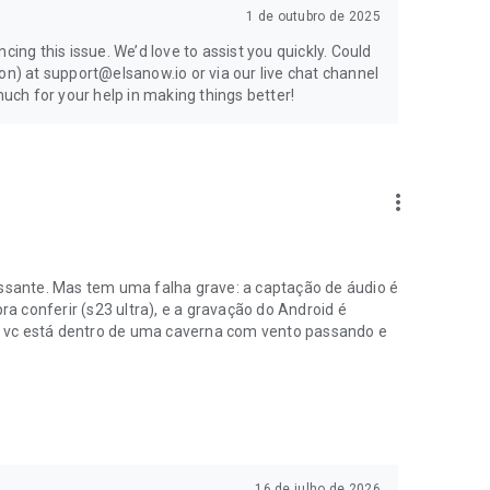
1 de outubro de 2025
cing this issue. We’d love to assist you quickly. Could
on) at support@elsanow.io or via our live chat channel
ch for your help in making things better!
more_vert
essante. Mas tem uma falha grave: a captação de áudio é
ra conferir (s23 ultra), e a gravação do Android é
 vc está dentro de uma caverna com vento passando e
16 de julho de 2026