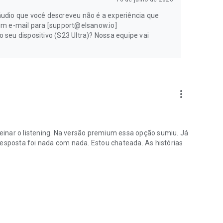
udio que você descreveu não é a experiência que
um e-mail para [support@elsanow.io]
seu dispositivo (S23 Ultra)? Nossa equipe vai
more_vert
treinar o listening. Na versão premium essa opção sumiu. Já
resposta foi nada com nada. Estou chateada. As histórias