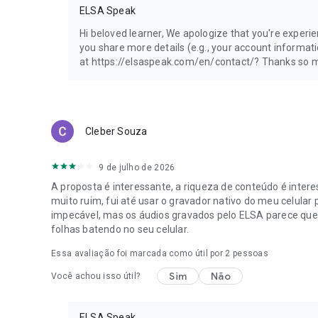
ELSA Speak
Hi beloved learner, We apologize that you're experien
you share more details (e.g., your account informati
at https://elsaspeak.com/en/contact/? Thanks so mu
Cleber Souza
9 de julho de 2026
A proposta é interessante, a riqueza de conteúdo é inter
muito ruim, fui até usar o gravador nativo do meu celular p
impecável, mas os áudios gravados pelo ELSA parece que
folhas batendo no seu celular.
Essa avaliação foi marcada como útil por
2
pessoas
Sim
Não
Você achou isso útil?
ELSA Speak