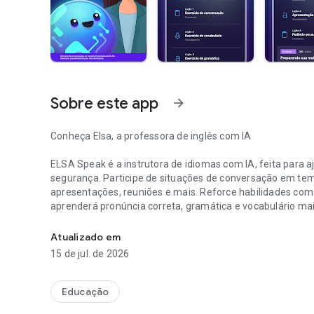
Sobre este app
arrow_forward
Conheça Elsa, a professora de inglês com IA
ELSA Speak é a instrutora de idiomas com IA, feita para a
segurança. Participe de situações de conversação em tem
apresentações, reuniões e mais. Reforce habilidades com 
aprenderá pronúncia correta, gramática e vocabulário mai
Pratique a conversação em inglês e melhore sua pronúnci
Baixe o melhor app de inglês com inteligência artificial 
Atualizado em
RECURSOS DO ELSA SPEAK:
15 de jul. de 2026
COMUNICAÇÃO EM INGLÊS
- Foco na carreira: vocabulário e estilos de comunicação 
Educação
- Preparação para exames: IELTS, TOEFL, TOEIC, EIKEN e o