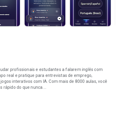
judar profissionais e estudantes a falarem inglês com
po real e pratique para entrevistas de emprego,
jogos interativos com IA. Com mais de 8000 aulas, você
s rápido do que nunca.
a de forma rápida
e comece hoje a se comunicar com confiança!
adaptados à sua área.
utros, com prática direcionada no app.