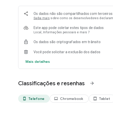
- Escolha o gênero preferido para interagir com pessoas d
Os dados não são compartilhados com terceiros
BENEFÍCIOS DA COMUNICAÇÃO EM INGLÊS
Saiba mais
sobre como os desenvolvedores declaram
- Amplie a colaboração global: elimine barreiras linguísti
internacionais.
Este app pode coletar estes tipos de dados
- Potencial de carreira: destaque-se com uma comunicação
Local, Informações pessoais e mais 7
- Expanda sua rede: crie conexões valiosas e aproveite o
- Além da pronúncia: aprimore gramática, vocabulário e t
Os dados são criptografados em trânsito
no trabalho.
---
Você pode solicitar a exclusão dos dados
COM A CONFIANÇA DE ESTUDANTES DE INGLÊS E ESPECI
Mais detalhes
- Menção honrosa na categoria de IA e dados do World C
- Top 100 Influencers no relatório State of EdTech do EdT
- Mencionado por TechCrunch, Forbes, Mashable, Venture
Classificações e resenhas
arrow_forward
Telefone
Chromebook
Tablet
phone_android
laptop
tablet_android