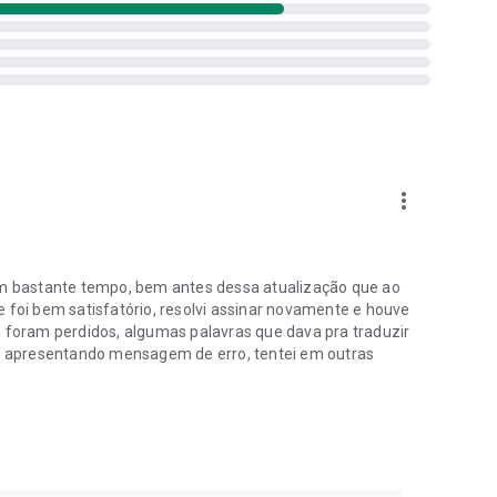
more_vert
tem bastante tempo, bem antes dessa atualização que ao
e foi bem satisfatório, resolvi assinar novamente e houve
s foram perdidos, algumas palavras que dava pra traduzir
nte apresentando mensagem de erro, tentei em outras