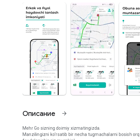
Описание
arrow_forward
Mehr Go sizning doimiy xizmatingizda.
Manzilingizni ko'rsatib bir necha tugmachalarni bosish or