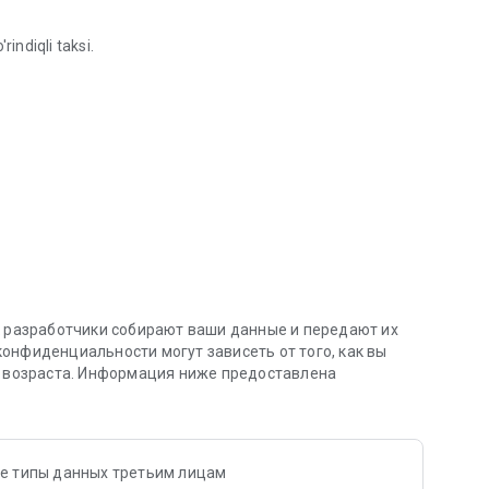
indiqli taksi.
 uchun taksi xizmati
z.
к разработчики собирают ваши данные и передают их
онфиденциальности могут зависеть от того, как вы
и возраста. Информация ниже предоставлена
е типы данных третьим лицам