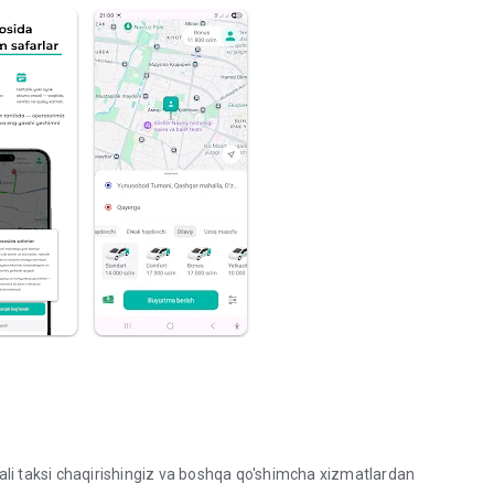
qali taksi chaqirishingiz va boshqa qo'shimcha xizmatlardan