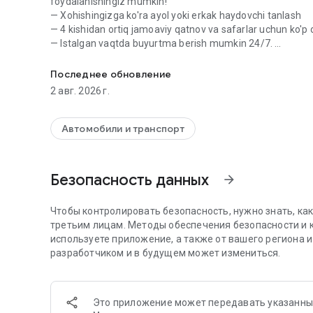
foydalanishingiz mumkin!
— Xohishingizga ko'ra ayol yoki erkak haydovchi tanlash
— 4 kishidan ortiq jamoaviy qatnov va safarlar uchun ko'p o'r
— Istalgan vaqtda buyurtma berish mumkin 24/7.
Toshkent boʻyicha Ayollar, bolalar va ko'p kishilik jamoalar
— Yo'l xaqqi tahminiy ravishda oldindan hisoblangan.
— Xavfsiz va sifatli xizmat.
Последнее обновление
2 авг. 2026 г.
Bizda nafaqat taksi xizmati balki undanda ko'prog'ini olasi
Автомобили и транспорт
Безопасность данных
arrow_forward
Чтобы контролировать безопасность, нужно знать, ка
третьим лицам. Методы обеспечения безопасности и к
используете приложение, а также от вашего региона 
разработчиком и в будущем может измениться.
Это приложение может передавать указанны