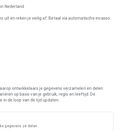
in Nederland.
 uit en reken je veilig af. Betaal via automatische incasso,
aal precies voor wat je verbruikt. Niets meer, niets
e app blijven verbeteren. Neem contact op via
n Ease2pay.
waarop ontwikkelaars je gegevens verzamelen en delen.
ëren op basis van je gebruik, regio en leeftijd. De
 in de loop van de tijd updaten.
lke gegevens ze delen