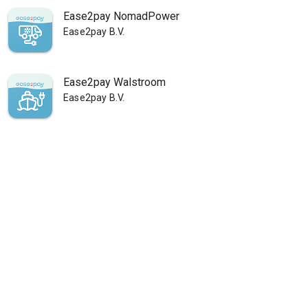
Ease2pay NomadPower
Ease2pay B.V.
Ease2pay Walstroom
Ease2pay B.V.