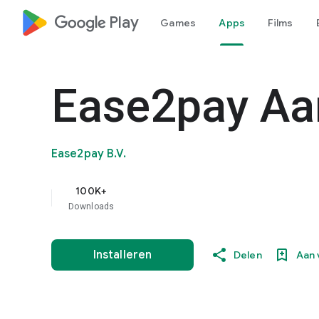
google_logo Play
Games
Apps
Films
Ease2pay Aa
Ease2pay B.V.
100K+
Downloads
Installeren
Delen
Aan 