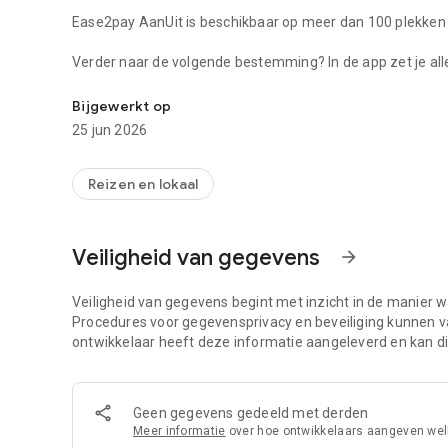
Ease2pay AanUit is beschikbaar op meer dan 100 plekken 
Verder naar de volgende bestemming? In de app zet je alles
Stroom, water en verblijf voor je camper of boot .
internetbankieren of creditcard.
Bijgewerkt op
Geen gedoe met munten, contant geld of pinautomaten. Bet
25 jun 2026
minder.
Laat je vragen of feedback bij ons achter. Zo kunnen wij d
Reizen en lokaal
servicedesk@aanuit.net. Ease2pay AanUit is een label va
Blij met de app? Schrijf een beoordeling!
Veiligheid van gegevens
arrow_forward
Veiligheid van gegevens begint met inzicht in de manier 
Procedures voor gegevensprivacy en beveiliging kunnen vari
ontwikkelaar heeft deze informatie aangeleverd en kan die
Geen gegevens gedeeld met derden
Meer informatie
over hoe ontwikkelaars aangeven we