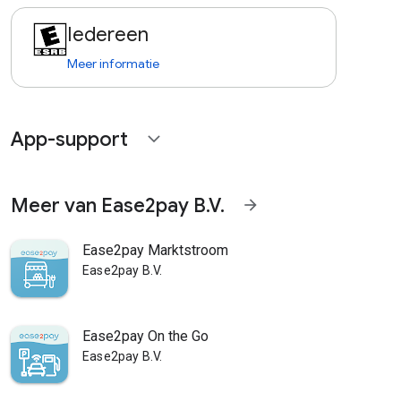
Iedereen
Meer informatie
App-support
expand_more
Meer van Ease2pay B.V.
arrow_forward
Ease2pay Marktstroom
Ease2pay B.V.
Ease2pay On the Go
Ease2pay B.V.