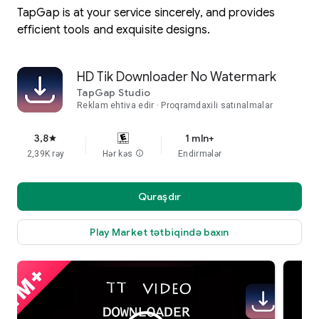
TapGap is at your service sincerely, and provides
efficient tools and exquisite designs.
HD Tik Downloader No Watermark
TapGap Studio
Reklam ehtiva edir
Proqramdaxili satınalmalar
3,8
1 mln+
star
2,39K rəy
Hər kəs
info
Endirmələr
Quraşdır
Play Market tətbiqində baxın