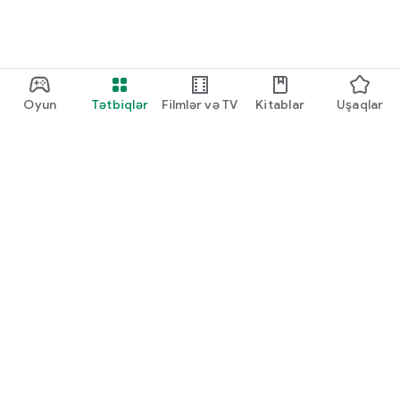
Oyun
Tətbiqlər
Filmlər və TV
Kitablar
Uşaqlar
Google Play
Play Pass
Play Points
Hədiyyə kartları
Promokodu aktivləşdirin