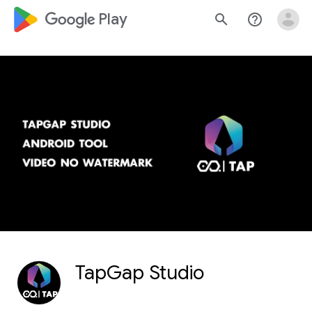
google_logo Play
search
help_outline
TapGap Studio