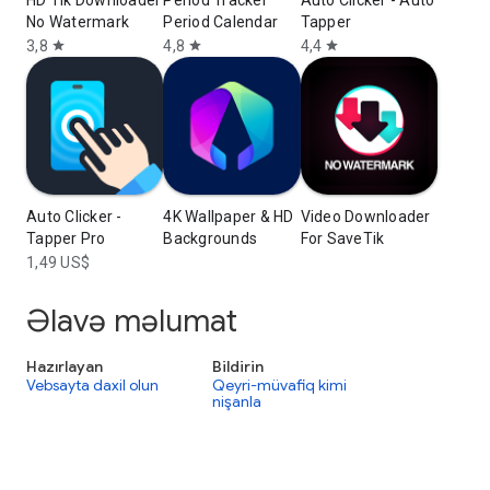
HD Tik Downloader
Period Tracker
Auto Clicker - Auto
No Watermark
Period Calendar
Tapper
3,8
4,8
4,4
star
star
star
Auto Clicker -
4K Wallpaper & HD
Video Downloader
Tapper Pro
Backgrounds
For SaveTik
1,49 US$
Əlavə məlumat
Hazırlayan
Bildirin
Vebsayta daxil olun
Qeyri-müvafiq kimi
nişanla