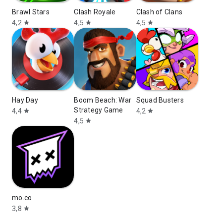
Brawl Stars
Clash Royale
Clash of Clans
4,2
4,5
4,5
star
star
star
Hay Day
Boom Beach: War
Squad Busters
Strategy Game
4,4
4,2
star
star
4,5
star
mo.co
3,8
star