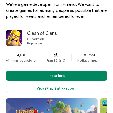
We’re a game developer from Finland. We want to
create games for as many people as possible that are
played for years and remembered forever
Clash of Clans
Supercell
Köp i appen
4,5
500 mn+
star
61,4 mn recensioner
Från 10 år
info
Nedladdningar
Installera
Visa i Play Butik-appen