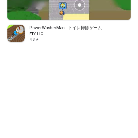
PowerWasherMan - トイレ掃除ゲーム
FTY LLC.
4.3
star