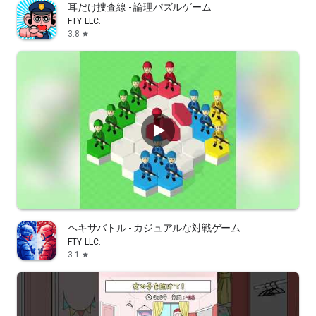
耳だけ捜査線 - 論理パズルゲーム
FTY LLC.
3.8
star
ヘキサバトル - カジュアルな対戦ゲーム
FTY LLC.
3.1
star