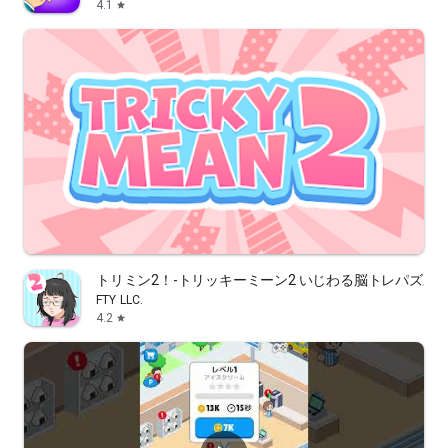
4.1
star
トリミン2！-トリッキーミーン2 いじわる脳トレパズル
FTY LLC.
4.2
star