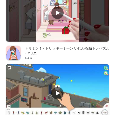
トリミン！ - トリッキーミーン いじわる脳トレパズルゲ
FTY LLC.
4.4
star