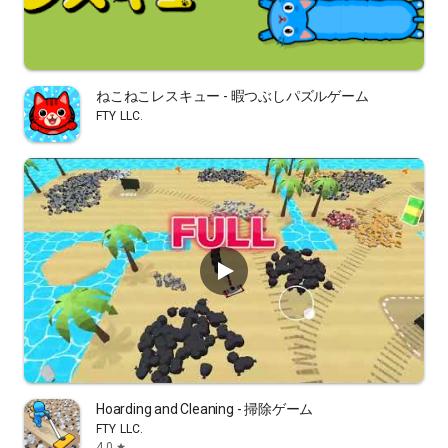
ねこねこレスキュー - 暇つぶしパズルゲーム
FTY LLC.
Hoarding and Cleaning - 掃除ゲーム
FTY LLC.
4.0
star