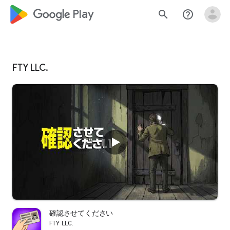
google_logo Play
search
help_outline
FTY LLC.
確認させてください
FTY LLC.