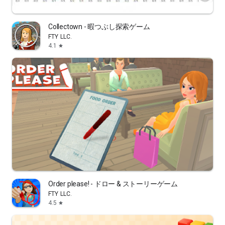
Collectown - 暇つぶし探索ゲーム
FTY LLC.
4.1
star
Order please! - ドロー & ストーリーゲーム
FTY LLC.
4.5
star