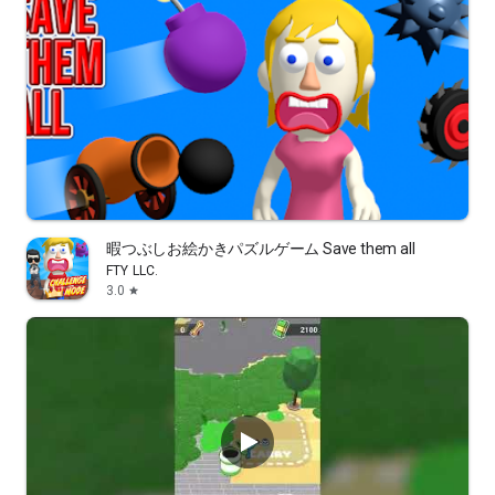
暇つぶしお絵かきパズルゲーム Save them all
FTY LLC.
3.0
star