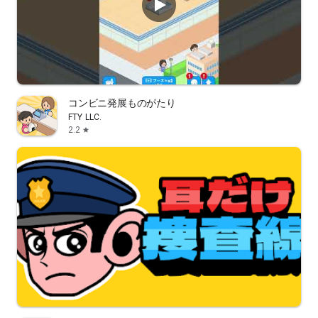
コンビニ発展ものがたり
FTY LLC.
2.2
star