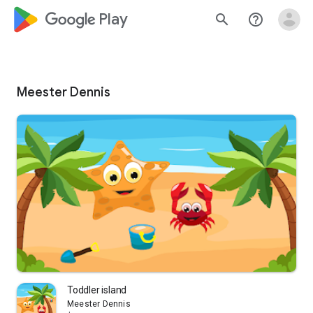
google_logo Play
search
help_outline
Meester Dennis
Toddler island
Meester Dennis