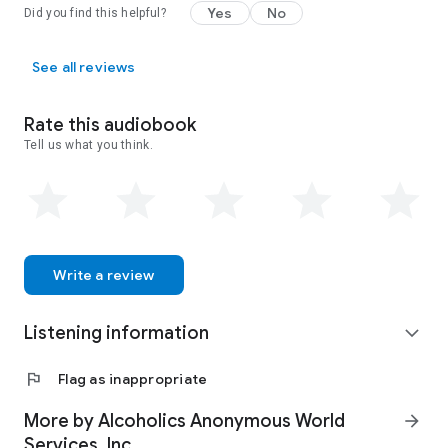
Yes
No
Did you find this helpful?
See all reviews
Rate this audiobook
Tell us what you think.
Write a review
Listening information
expand_more
flag
Flag as inappropriate
More by Alcoholics Anonymous World
arrow_forward
Services, Inc.