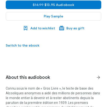
$14.99
$13.95 Audiobook
Play Sample
Add to wishlist
Buy as gift
Switch to the ebook
About this audiobook
arrow_forward
Connu sous le nom de « Gros Livre », le texte de base des
Alcooliques anonymes a aidé des millions de personnes dans
le monde entier à devenir et à rester abstinents depuis la
parution de la première édition en 1939. Les premiers