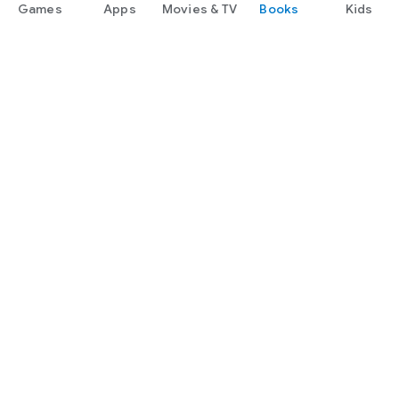
Games
Apps
Movies & TV
Books
Kids
Google Play
Play Pass
Play Points
Gift cards
Redeem
Refund policy
Kids & family
Parent Guide