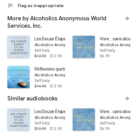
flag
Flag as inappropriate
More by Alcoholics Anonymous World
arrow_forward
Services, Inc.
Les Douze Étapes et les Douze Traditions: Le « Douze e
Vivre... sans alcool!
Alcoholics Anonymous World Services, Inc.
Alcoholics Anonymous
Self-help
Self-help
$13.99
$12.95
$6.99
Réflexions quotidiennes: Un livre de réflexions par l
Alcoholics Anonymous World Services, Inc.
Self-help
$14.99
$13.95
Similar audiobooks
arrow_forward
Les Douze Étapes et les Douze Traditions: Le « Douze e
Vivre... sans alcool!
Alcoholics Anonymous World Services, Inc.
Alcoholics Anonymous
Self-help
Self-help
$13.99
$12.95
$6.99