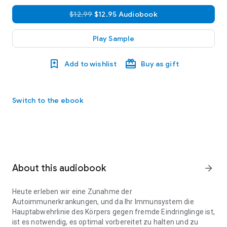
$12.99
$12.95 Audiobook
Play Sample
Add to wishlist
Buy as gift
Switch to the ebook
About this audiobook
arrow_forward
Heute erleben wir eine Zunahme der
Autoimmunerkrankungen, und da Ihr Immunsystem die
Hauptabwehrlinie des Körpers gegen fremde Eindringlinge ist,
ist es notwendig, es optimal vorbereitet zu halten und zu