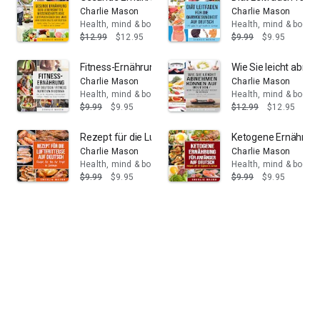
Charlie Mason
Charlie Mason
Health, mind & body
Health, mind & body
$12.99
$12.95
$9.99
$9.95
Fitness-Ernährung Auf Deutsch/ Fitness nutrition In Ger
Wie Sie leicht abne
Charlie Mason
Charlie Mason
Health, mind & body
Health, mind & body
$9.99
$9.95
$12.99
$12.95
Rezept für die Luftfritteuse auf Deutsch/ Recipe for t
Ketogene Ernährung 
Charlie Mason
Charlie Mason
Health, mind & body
Health, mind & body
$9.99
$9.95
$9.99
$9.95