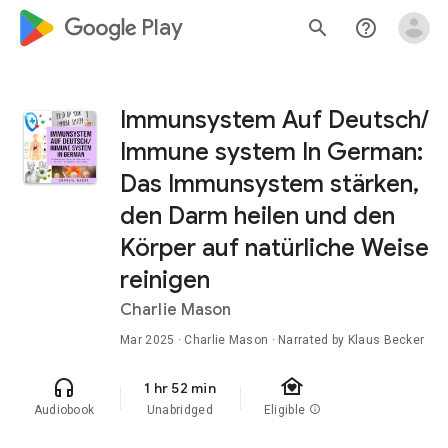
google_logo Play
search
help_outline
Immunsystem Auf Deutsch/
Immune system In German:
Das Immunsystem stärken,
den Darm heilen und den
Körper auf natürliche Weise
reinigen
Charlie Mason
Mar 2025
· Charlie Mason · Narrated by Klaus Becker
family_home
headphones
1 hr 52 min
Audiobook
Unabridged
Eligible
info