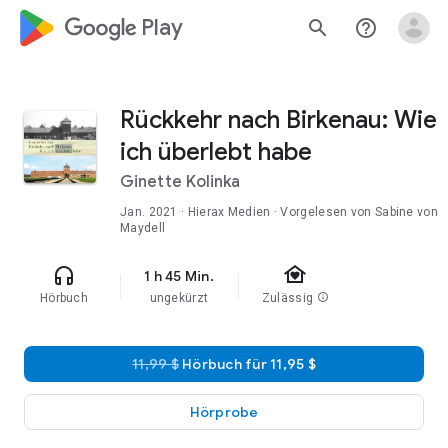
google_logo Play
search
help_outline
Rückkehr nach Birkenau: Wie
ich überlebt habe
Ginette Kolinka
Jan. 2021
· Hierax Medien · Vorgelesen von Sabine von
Maydell
family_home
headphones
1 h 45 Min.
Hörbuch
ungekürzt
Zulässig
info
11,99 $
Hörbuch für 11,95 $
Hörprobe