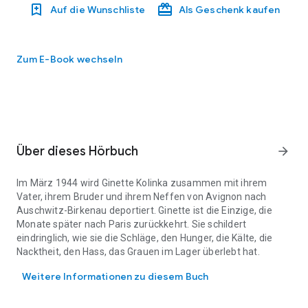
Auf die Wunschliste
Als Geschenk kaufen
Zum E-Book wechseln
Über dieses Hörbuch
arrow_forward
Im März 1944 wird Ginette Kolinka zusammen mit ihrem
Vater, ihrem Bruder und ihrem Neffen von Avignon nach
Auschwitz-Birkenau deportiert. Ginette ist die Einzige, die
Monate später nach Paris zurückkehrt. Sie schildert
eindringlich, wie sie die Schläge, den Hunger, die Kälte, die
Nacktheit, den Hass, das Grauen im Lager überlebt hat.
Im März 1944 wird Ginette Kolinka zusammen mit ihrem Vater, ihrem
Weitere Informationen zu diesem Buch