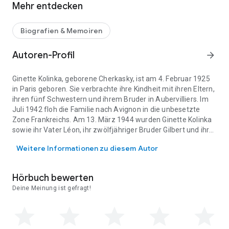
Mehr entdecken
Biografien & Memoiren
Autoren-Profil
arrow_forward
Ginette Kolinka, geborene Cherkasky, ist am 4. Februar 1925
in Paris geboren. Sie verbrachte ihre Kindheit mit ihren Eltern,
ihren fünf Schwestern und ihrem Bruder in Aubervilliers. Im
Juli 1942 floh die Familie nach Avignon in die unbesetzte
Zone Frankreichs. Am 13. März 1944 wurden Ginette Kolinka
sowie ihr Vater Léon, ihr zwölfjähriger Bruder Gilbert und ihr
Ginette Kolinka, geborene Cherkasky, ist am 4. Februar 1925 in Par
Neffe verhaftet, nachdem sie denunziert worden waren. Die
Weitere Informationen zu diesem Autor
Familie wurde zuerst in der Haftanstalt Avignon, danach in
Les Baumettes und im Sammellager Drancy inhaftiert. Einen
Monat später wurde sie im Konvoi Nr. 71 in das
Hörbuch bewerten
Konzentrationslager Auschwitz-Birkenau verschleppt. Von
Deine Meinung ist gefragt!
Oktober 1944 bis April 1945 war Konlinka in den KZs Bergen-
Belsen und Theresienstadt inhaftiert. In Theresienstadt
arbeitete sie in einer Fabrik und erkrankte am Fleckfieber. Im
Mai 1945 wurde sie befreit und konnte nach Frankreich