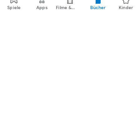
Spiele
Apps
Filme &
Bücher
Kinder
Shows
Google Play
Play Pass
Play Points
Geschenkkarten
Einlösen
Erstattungsrichtlinien
Kinder und Familie
Leitfaden für Eltern