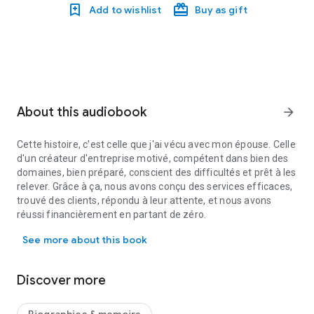
Add to wishlist
Buy as gift
About this audiobook
arrow_forward
Cette histoire, c'est celle que j'ai vécu avec mon épouse. Celle
d'un créateur d'entreprise motivé, compétent dans bien des
domaines, bien préparé, conscient des difficultés et prêt à les
relever. Grâce à ça, nous avons conçu des services efficaces,
trouvé des clients, répondu à leur attente, et nous avons
réussi financièrement en partant de zéro.
Cette histoire, c'est celle que j'ai vécu avec mon épouse. Celle d'
En revanche, rien n'aurait pu nous prémunir de l'hypertrophie
See more about this book
législative, des délires du droit du travail, et de l'assommoir
fiscal.
C'est cette histoire que je vous raconte, pleine d'anecdotes
Discover more
parfois si aberrantes qu'elles en deviennent amusantes.
Après l'avoir lu, j'espère que vous serez convaincu qu'il faut
radicalement simplifier la vie des entrepreneurs.