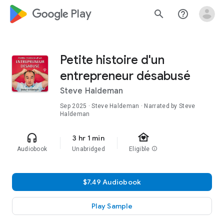
google_logo Play
search
help_outline
Petite histoire d'un
entrepreneur désabusé
Steve Haldeman
Sep 2025
· Steve Haldeman · Narrated by Steve
Haldeman
family_home
headphones
3 hr 1 min
Audiobook
Unabridged
Eligible
info
$7.49 Audiobook
Play Sample