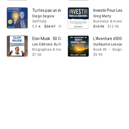
Tu n’es pas un échec: Du fracas au succès sans limites
Investir Pour Les Déb
Diego Segura
Greg Marty
Self-help
Business & investing
5.0
$34.97
Free
$13.95
$12.95
star
Elon Musk : 50 Conseils pour entreprendre et réussir
L’Aventure d’iD01t Pr
Les Editions du Faré
Guillaume Lessard
Biographies & memoirs
Book 49
•
Biographi
$7.00
$5.99