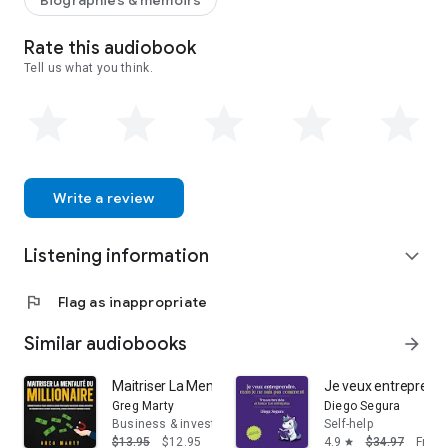
Biographies & memoirs
Rate this audiobook
Tell us what you think.
Write a review
Listening information
expand_more
flag
Flag as inappropriate
Similar audiobooks
arrow_forward
Maitriser La Mentalité Du Millionaire: Comment utiliser le
Je veux entreprendre
Greg Marty
Diego Segura
Business & investing
Self-help
$13.95
$12.95
4.9
$34.97
Free
star