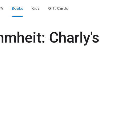
TV
Books
Kids
Gift Cards
mheit: Charly's
d