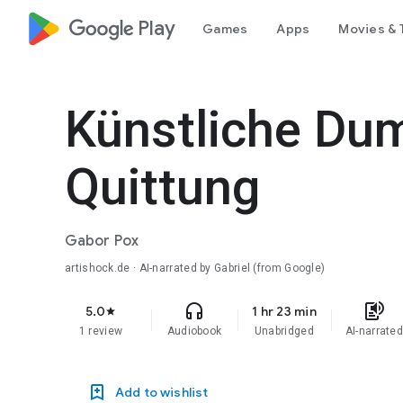
google_logo Play
Games
Apps
Movies & 
Künstliche Dum
Quittung
Gabor Pox
artishock.de · AI-narrated by Gabriel (from Google)
headphones
text_to_speech
5.0
1 hr 23 min
star
1 review
Audiobook
Unabridged
AI-narrate
Add to wishlist