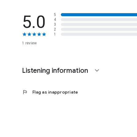
5.0
5
4
3
2
1
1 review
Listening information
expand_more
flag
Flag as inappropriate