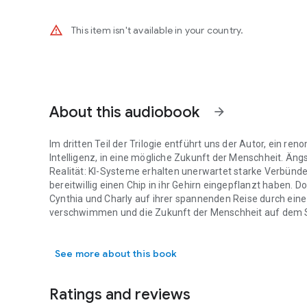
warning_amber
This item isn't available in your country.
About this audiobook
arrow_forward
Im dritten Teil der Trilogie entführt uns der Autor, ein re
Intelligenz, in eine mögliche Zukunft der Menschheit. Ä
Realität: KI-Systeme erhalten unerwartet starke Verbündet
bereitwillig einen Chip in ihr Gehirn eingepflanzt haben. D
Cynthia und Charly auf ihrer spannenden Reise durch ein
verschwimmen und die Zukunft der Menschheit auf dem Spi
Im dritten Teil der Trilogie entführt uns der Autor, ein 
realen Forschungsergebnissen namhafter Unternehmen, wie
Gehirn-Chips implantieren und testen darf. "Künstliche D
See more about this book
vielleicht nicht allzu ferne Zukunft, die zum Nachdenken an
Ratings and reviews