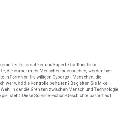
nommierter Informatiker und Experte für Künstliche
ngste, die immer mehr Menschen heimsuchen, werden hier
e in Form von freiwilligen Cyborgs - Menschen, die
och wer wird die Kontrolle behalten? Begleiten Sie Mike,
e Welt, in der die Grenzen zwischen Mensch und Technologie
el steht. Diese Science-Fiction-Geschichte basiert auf
renommierter Informatiker und Experte für Künstliche Intelligenz, in 
 etwa der Firma Neuralink von Elon Musk, die tatsächlich
ummheit" entführt den Leser in eine faszinierende und
regt und bis zur letzten Seite in ihren Bann zieht.