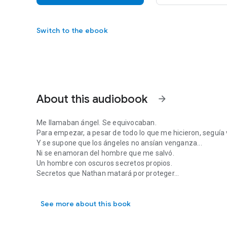
Switch to the ebook
About this audiobook
arrow_forward
Me llamaban ángel. Se equivocaban.
Para empezar, a pesar de todo lo que me hicieron, seguía 
Y se supone que los ángeles no ansían venganza...
Ni se enamoran del hombre que me salvó.
Un hombre con oscuros secretos propios.
Secretos que Nathan matará por proteger...
Me llamaban ángel. Se equivocaban. Para empezar, a pesar
See more about this book