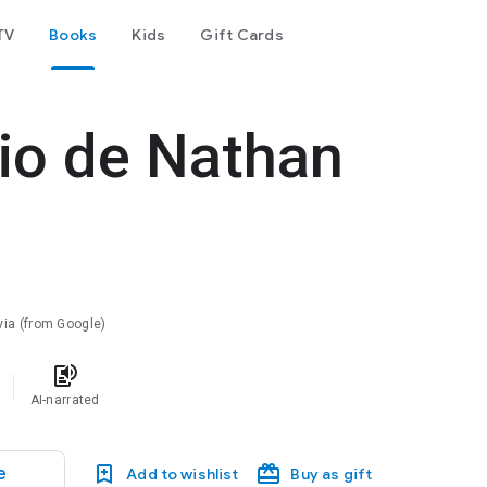
TV
Books
Kids
Gift Cards
io de Nathan
lvia (from Google)
text_to_speech
AI-narrated
e
Add to wishlist
Buy as gift