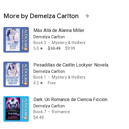
More by Demelza Carlton
arrow_forward
Más Allá de Alanna Miller
Demelza Carlton
Book 3
Mystery & thrillers
•
5.0
$10.49
$9.99
star
Pesadillas de Caitlin Lockyer: Novela romántic
Demelza Carlton
Book 1
Mystery & thrillers
•
4.2
Free
star
Dark: Un Romance de Ciencia Ficción Alienígena 
Demelza Carlton
Book 7
Romance
•
$4.49