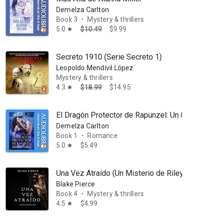
Demelza Carlton
Book 3
Mystery & thrillers
•
5.0
$10.49
$9.99
star
Secreto 1910 (Serie Secreto 1)
Leopoldo Mendívil López
Mystery & thrillers
4.3
$18.99
$14.95
star
El Dragón Protector de Rapunzel: Un Cuento 
Demelza Carlton
Book 1
Romance
•
5.0
$5.49
star
Una Vez Atraído (Un Misterio de Riley Paige—Li
Blake Pierce
Book 4
Mystery & thrillers
•
4.5
$4.99
star