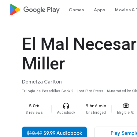
google_logo Play
Games
Apps
Movies & 
El Mal Necesar
Miller
Demelza Carlton
Trilogía de Pesadillas
Book 2
· Lost Plot Press · AI-narrated by Si
family_home
headphones
5.0
9 hr 6 min
star
3 reviews
Audiobook
Unabridged
Eligible
info
$10.49
$9.99 Audiobook
Play Sampl