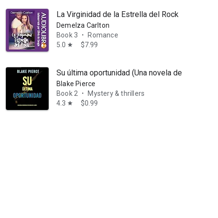
La Virginidad de la Estrella del Rock
Demelza Carlton
Book 3
Romance
•
5.0
$7.99
star
Su última oportunidad (Una novela de suspense 
Blake Pierce
Book 2
Mystery & thrillers
•
4.3
$0.99
star