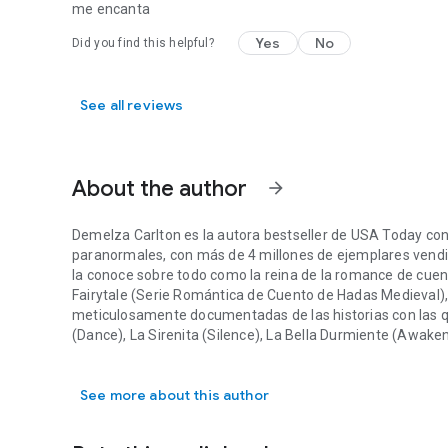
me encanta
Yes
No
Did you find this helpful?
See all reviews
About the author
arrow_forward
Demelza Carlton es la autora bestseller de USA Today c
paranormales, con más de 4 millones de ejemplares vendi
la conoce sobre todo como la reina de la romance de cue
Fairytale (Serie Romántica de Cuento de Hadas Medieval),
meticulosamente documentadas de las historias con las que
(Dance), La Sirenita (Silence), La Bella Durmiente (Awake
Demelza Carlton es la autora bestseller de USA Today con
Roja (Hunt), Rumpelstiltskin (Spin), Aladino (Wish), Hansel
ambientadas en un único mundo medieval compartido, tod
See more about this author
de amar el «vivieron felices para siempre». Si los cuentos
Los lectores de monster romance pueden pasarse a las seri
Protectoras) — gárgolas cambiaformas que protegen a la