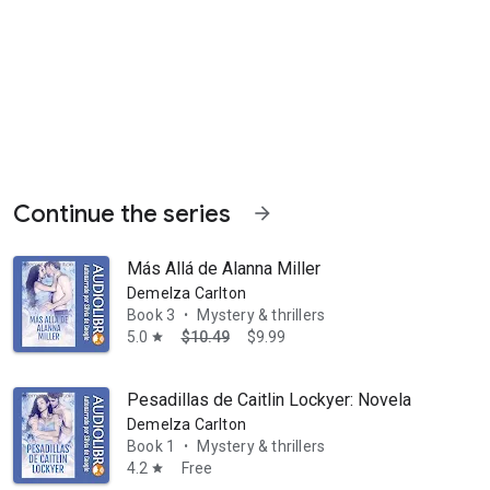
Continue the series
arrow_forward
Más Allá de Alanna Miller
Demelza Carlton
Book 3
Mystery & thrillers
•
5.0
$10.49
$9.99
star
es no ansían venganza... Ni se enamoran del hombre que me salvó. Un
Pesadillas de Caitlin Lockyer: Novela romántic
Demelza Carlton
Book 1
Mystery & thrillers
•
4.2
Free
star