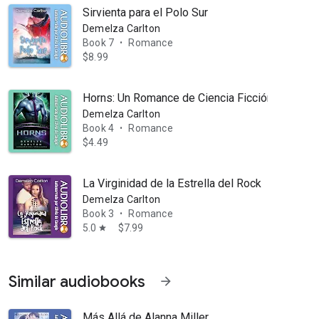
Sirvienta para el Polo Sur
Demelza Carlton
Book 7
Romance
•
$8.99
Horns: Un Romance de Ciencia Ficción Alienígen
Demelza Carlton
Book 4
Romance
•
$4.49
La Virginidad de la Estrella del Rock
Demelza Carlton
Book 3
Romance
•
5.0
$7.99
star
e 4 millones de ejemplares vendidos en todo el mundo y lectores en 
Similar audiobooks
arrow_forward
Más Allá de Alanna Miller