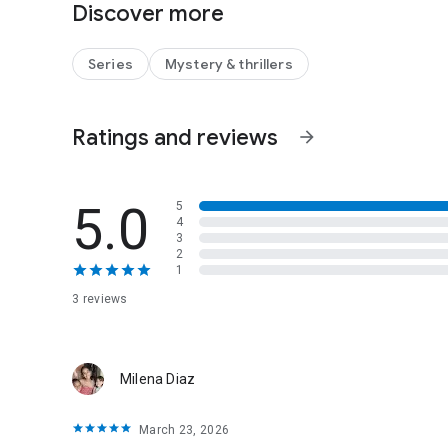
Discover more
Series
Mystery & thrillers
Ratings and reviews
arrow_forward
5.0
5
4
3
2
1
3 reviews
Milena Diaz
March 23, 2026