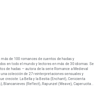
on más de 100 romances de cuentos de hadas y
dos en todo el mundo y lectores en más de 30 idiomas. Se
ntos de hadas — autora de la serie Romance a Medieval
 una colección de 27 reinterpretaciones sensuales y
 creciste: La Bella y la Bestia (Enchant), Cenicienta
n), Blancanieves (Reflect), Rapunzel (Weave), Caperucita
 más de 100 romances de cuentos de hadas y paranormales, con más d
 y Gretel (Return)… veintisiete y contando, todas
as escritas para las personas adultas que nunca dejaron
 de hadas no son lo tuyo, hay mucho más en la estantería.
es Heart of Stone, Heart of Steel y Heart of Ice (Gárgolas
s mujeres humanas de las que se enamoran, y dioses