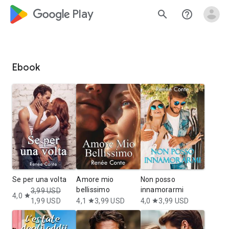
google_logo Play
search
help_outline
Ebook
Se per una volta
Amore mio
Non posso
bellissimo
innamorarmi
3,99 USD
4,0
star
1,99 USD
4,1
3,99 USD
4,0
3,99 USD
star
star