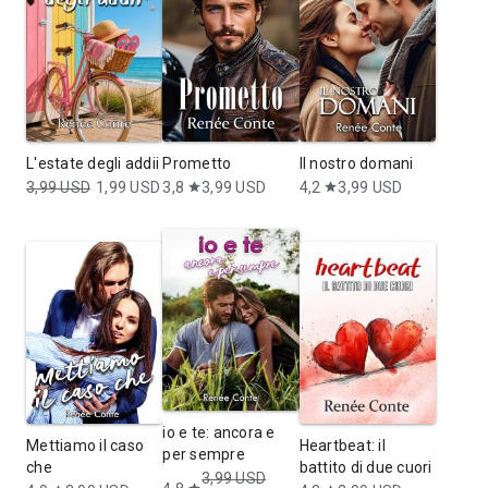
L'estate degli addii
Prometto
Il nostro domani
3,99 USD
1,99 USD
3,8
3,99 USD
4,2
3,99 USD
star
star
io e te: ancora e
Mettiamo il caso
Heartbeat: il
per sempre
che
battito di due cuori
3,99 USD