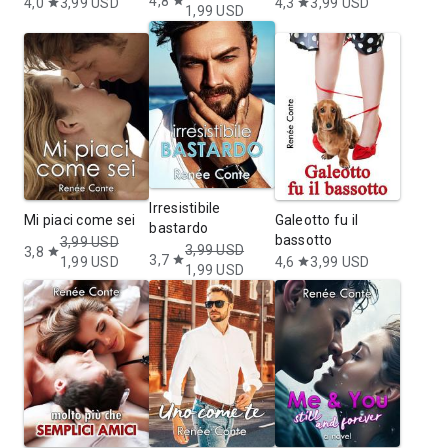
4,8
star
4,0
3,99 USD
4,3
3,99 USD
star
star
1,99 USD
Irresistibile
Mi piaci come sei
Galeotto fu il
bastardo
bassotto
3,99 USD
3,99 USD
3,8
star
3,7
star
1,99 USD
4,6
3,99 USD
star
1,99 USD