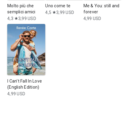
Molto più che
Uno come te
Me & You: still and
semplici amici
forever
4,5
3,99 USD
star
4,3
3,99 USD
4,99 USD
star
I Can't Fall In Love
(English Edition)
4,99 USD