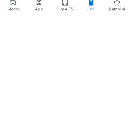
Giochi
App
Film e TV
Libri
Bambini
Google Play
Play Pass
Play Points
Carte regalo
Utilizza
Norme sui rimborsi
Bambini e famiglia