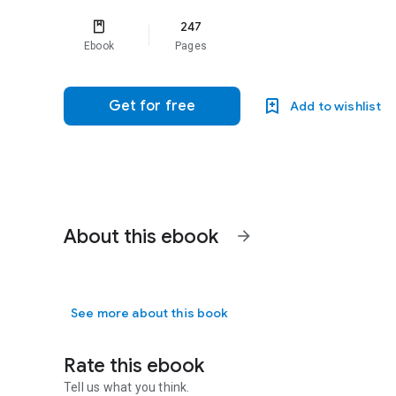
247
Ebook
Pages
Get for free
Add to wishlist
About this ebook
arrow_forward
See more about this book
Rate this ebook
Tell us what you think.