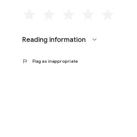
Reading information
expand_more
flag
Flag as inappropriate