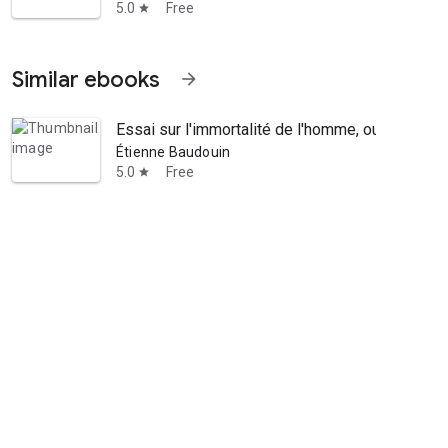
5.0
Free
star
Similar ebooks
arrow_forward
Essai sur l'immortalité de l'homme, ou considér
Étienne Baudouin
5.0
Free
star