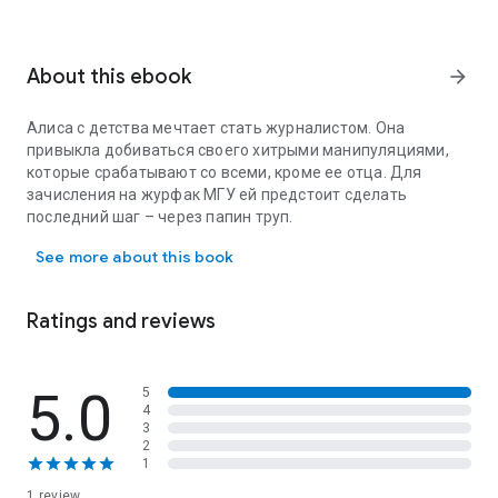
About this ebook
arrow_forward
Алиса с детства мечтает стать журналистом. Она
привыкла добиваться своего хитрыми манипуляциями,
которые срабатывают со всеми, кроме ее отца. Для
зачисления на журфак МГУ ей предстоит сделать
последний шаг – через папин труп.
Алиса с детства мечтает стать журналистом. Она привыкла д
See more about this book
Ratings and reviews
5.0
5
4
3
2
1
1 review