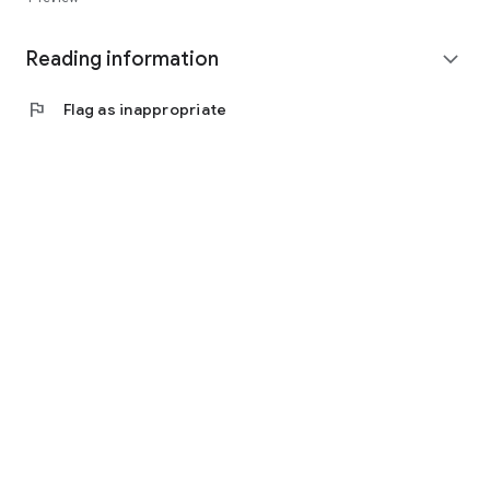
Reading information
expand_more
flag
Flag as inappropriate